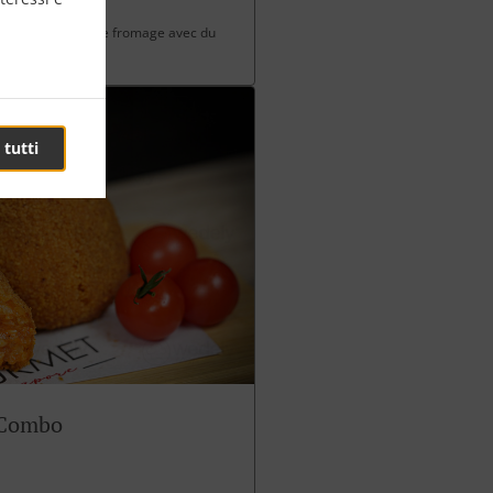
 charcuterie et de fromage avec du
 tutti
 Combo