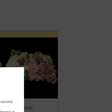
prossimo
Panettone Salé
teressi e