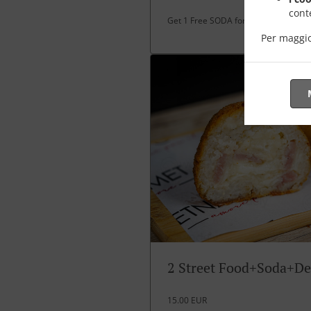
conte
Get 1 Free SODA for over 30 EUR spe
Per maggio
2 Street Food+Soda+De
15.00 EUR