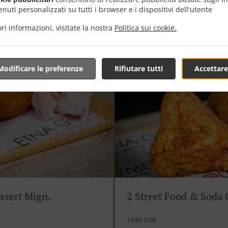
nuti personalizzati su tutti i browser e i dispositivi dell'utente
nt
Goûtez la meilleure combinaison de
panettone salé à prix spécial
ri informazioni, visitate la nostra
Politica sui cookie.
Modificare le preferenze
Rifiutare tutti
Accettare
ssert Mign.
2 Street Food & Soda
13.90 EUR