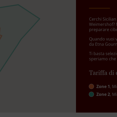
Cerchi Sicili
Weimershof? N
preparare cib
Quando vuoi v
da Etna Gourme
Ti basta sele
speriamo che a
Tariffa di
Zone 1
, M
Zone 2
, M