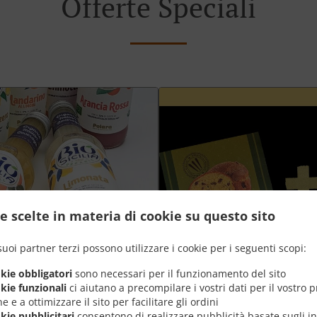
Offerte Speciali
e scelte in materia di cookie su questo sito
suoi partner terzi possono utilizzare i cookie per i seguenti scopi:
okie obbligatori
sono necessari per il funzionamento del sito
okie funzionali
ci aiutano a precompilare i vostri dati per il vostro 
e e a ottimizzare il sito per facilitare gli ordini
Plateau aperò Grand +
okie pubblicitari
consentono di realizzare pubblicità basate sugli in