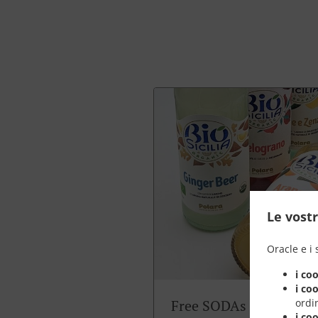
Le vostr
Oracle e i 
i co
i co
ordin
Free SODAs
i co