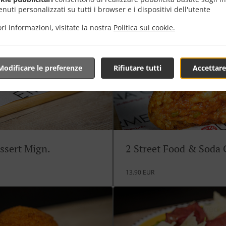
nuti personalizzati su tutti i browser e i dispositivi dell'utente
ri informazioni, visitate la nostra
Politica sui cookie.
Modificare le preferenze
Rifiutare tutti
Accettare
ssert Mign.
2 Street Food & Soda
13.90 EUR