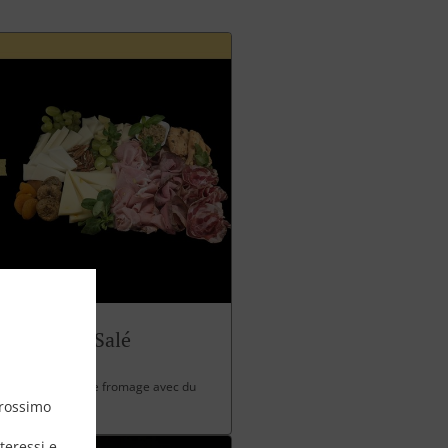
Panettone Salé
 charcuterie et de fromage avec du
prossimo
teressi e