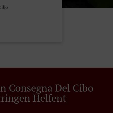
cilio
ian Consegna Del Cibo
tringen Helfent