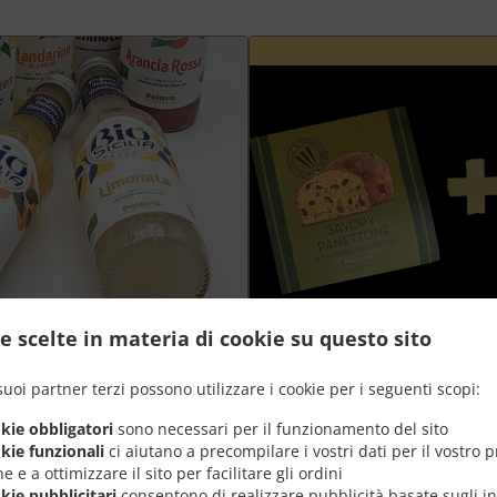
e scelte in materia di cookie su questo sito
Plateau aperò Grand +
suoi partner terzi possono utilizzare i cookie per i seguenti scopi:
okie obbligatori
sono necessari per il funzionamento del sito
nt
Goûtez la meilleure combinaison de
okie funzionali
ci aiutano a precompilare i vostri dati per il vostro 
panettone salé à prix spécial
e e a ottimizzare il sito per facilitare gli ordini
okie pubblicitari
consentono di realizzare pubblicità basate sugli in