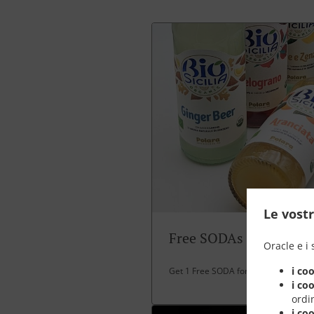
Le vostr
Free SODAs
Oracle e i 
i co
Get 1 Free SODA for over 30 EUR spe
i co
ordin
i co