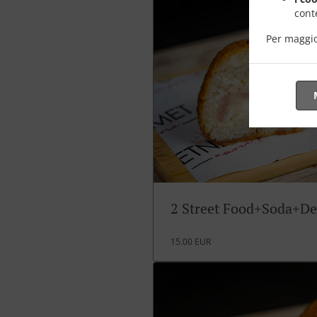
conte
Per maggio
2 Street Food+Soda+De
15.00 EUR