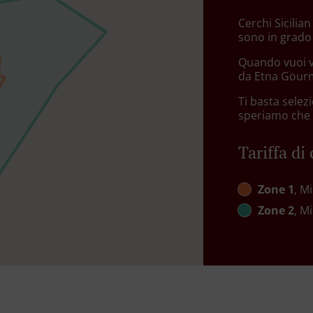
Cerchi Sicilia
sono in grado
Quando vuoi v
da Etna Gourme
Ti basta sele
speriamo che a
Tariffa di
Zone 1
, M
Zone 2
, M