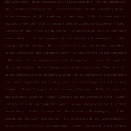
.
.
cibo Luxembourg
Sicilian Consegna del cibo Lëtzebuerg Märel
Sicilian Consegna del
.
.
cibo Lëtzebuerg Rollengergronn
Sicilian Consegna del cibo Lëtzebuerg Belair
.
Sicilian Consegna del cibo Lëtzebuerg Lampertsbierg
Sicilian Consegna del cibo
.
.
Lëtzebuerg Pafendall
Sicilian Consegna del cibo Lëtzebuerg Gaasperech
Sicilian
.
Consegna del cibo Lëtzebuerg Millebaach
Sicilian Consegna del cibo Lëtzebuerg
.
.
Weimeschkierch
Sicilian Consegna del cibo Lëtzebuerg Bouneweg-Süd
Sicilian
.
.
Consegna del cibo Lëtzebuerg Helftent
Sicilian Consegna del cibo Lëtzebuerg Eech
.
Sicilian Consegna del cibo Lëtzebuerg Beggen
Sicilian Consegna del cibo Lëtzebuerg
.
.
Polfermillen
Sicilian Consegna del cibo Lëtzebuerg Hamm
Sicilian Consegna del
.
.
cibo Lëtzebuerg Zens
Sicilian Consegna del cibo Lëtzebuerg Neiduerf-Weimeschhaff
.
Sicilian Consegna del cibo Lëtzebuerg Zéisseng
Sicilian Consegna del cibo Lëtzebuerg
.
.
Sicilian Consegna del cibo Luxemburg Belair
Sicilian Consegna del cibo Luxemburg
.
.
Hollerich
Sicilian Consegna del cibo Luxemburg Zessingen
Sicilian Consegna del
.
.
cibo Luxemburg Gasperich
Sicilian Consegna del cibo Luxemburg Märel
Sicilian
.
Consegna del cibo Luxemburg Ville-Haute
Sicilian Consegna del cibo Luxemburg
.
.
Limpertsberg
Sicilian Consegna del cibo Luxemburg Rollengergronn
Sicilian
.
.
Consegna del cibo Luxemburg Pafendall
Sicilian Consegna del cibo Luxemburg Gare
.
Sicilian Consegna del cibo Luxemburg Grund
Sicilian Consegna del cibo Luxemburg