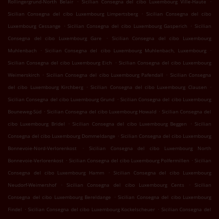
.
.
Rollingergrund-North Belair
Sicilian Consegna del cibo Luxembourg Ville-Haute
.
Sicilian Consegna del cibo Luxembourg Limpertsberg
Sicilian Consegna del cibo
.
.
Luxembourg Cessange
Sicilian Consegna del cibo Luxembourg Gasperich
Sicilian
.
Consegna del cibo Luxembourg Gare
Sicilian Consegna del cibo Luxembourg
.
.
Muhlenbach
Sicilian Consegna del cibo Luxembourg Muhlenbach, Luxembourg
.
Sicilian Consegna del cibo Luxembourg Eich
Sicilian Consegna del cibo Luxembourg
.
.
Weimerskirch
Sicilian Consegna del cibo Luxembourg Pafendall
Sicilian Consegna
.
.
del cibo Luxembourg Kirchberg
Sicilian Consegna del cibo Luxembourg Clausen
.
Sicilian Consegna del cibo Luxembourg Grund
Sicilian Consegna del cibo Luxembourg
.
.
Bouneweg-Süd
Sicilian Consegna del cibo Luxembourg Howald
Sicilian Consegna del
.
.
cibo Luxembourg Bridel
Sicilian Consegna del cibo Luxembourg Beggen
Sicilian
.
Consegna del cibo Luxembourg Dommeldange
Sicilian Consegna del cibo Luxembourg
.
Bonnevoie-Nord-Verlorenkost
Sicilian Consegna del cibo Luxembourg North
.
.
Bonnevoie-Verlorenkost
Sicilian Consegna del cibo Luxembourg Polfermillen
Sicilian
.
Consegna del cibo Luxembourg Hamm
Sicilian Consegna del cibo Luxembourg
.
.
Neudorf-Weimershof
Sicilian Consegna del cibo Luxembourg Cents
Sicilian
.
Consegna del cibo Luxembourg Bereldange
Sicilian Consegna del cibo Luxembourg
.
.
Findel
Sicilian Consegna del cibo Luxembourg Kockelscheuer
Sicilian Consegna del