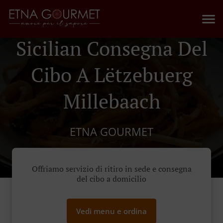
Sicilian Consegna Del
Cibo A Lëtzebuerg
Millebaach
ETNA GOURMET
Offriamo servizio di ritiro in sede e consegna
del cibo a domicilio
Vedi menu e ordina