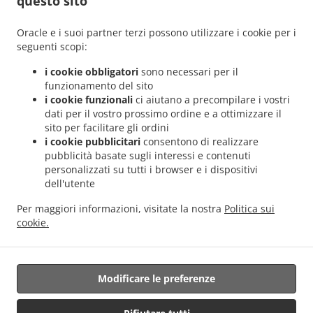
questo sito
.
.
Helmdange
Sicilian Consegna del cibo Lorentzweiler Hünsdorf
Sicilian Consegna del
.
.
cibo Lorentzweiler Hunsdorf
Sicilian Consegna del cibo Lorentzweiler Hielem
Oracle e i suoi partner terzi possono utilizzare i cookie per i
.
Sicilian Consegna del cibo Lorentzweiler
Sicilian Consegna del cibo Luerenzweiler
seguenti scopi:
.
.
Boufer
Sicilian Consegna del cibo Luerenzweiler Hielem
Sicilian Consegna del cibo
i cookie obbligatori
sono necessari per il
.
.
Luerenzweiler
Sicilian Consegna del cibo Helmdange
Sicilian Consegna del cibo
funzionamento del sito
.
.
Kehlen Bridel
Sicilian Consegna del cibo Kehlen Brameschhaff
Sicilian Consegna del
i cookie funzionali
ci aiutano a precompilare i vostri
dati per il vostro prossimo ordine e a ottimizzare il
.
.
cibo Kehlen
Sicilian Consegna del cibo Contern
Sicilian Consegna del cibo Alzingen
sito per facilitare gli ordini
.
.
.
Sicilian Consegna del cibo Findel Hamm
Sicilian Consegna del cibo Findel
Sicilian
i cookie pubblicitari
consentono di realizzare
.
Consegna del cibo Roeser Kockelscheuer
Sicilian Consegna del cibo Roeser
pubblicità basate sugli interessi e contenuti
.
.
Gasperich
Sicilian Consegna del cibo Roeser Alzingen
Sicilian Consegna del cibo
personalizzati su tutti i browser e i dispositivi
dell'utente
.
.
Roeser Bivange
Sicilian Consegna del cibo Roeser Fentange
Sicilian Consegna del
.
.
cibo Roeser
Sicilian Consegna del cibo Sandweiler Findel
Sicilian Consegna del cibo
Per maggiori informazioni, visitate la nostra
Politica sui
.
.
Sandweiler Hamm
Sicilian Consegna del cibo Sandweiler
Sicilian Consegna del cibo
cookie.
.
.
.
Hunsdorf
Sicilian Consegna del cibo Ernster
Sicilian Consegna del cibo Roedgen
.
.
Italiana Consegna del cibo
Panini Servizio di consegna
Consegna cibo da asporto
Modificare le preferenze