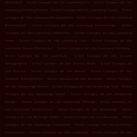
.
.
Mühlenbach
Sicilian Consegna del cibo Luxemburg Eich
Sicilian Consegna del cibo
.
.
Luxemburg Kirchberg-Plateau
Sicilian Consegna del cibo Luxemburg Clausen
Sicilian
.
Consegna del cibo Luxemburg Bonneweg-Nord
Sicilian Consegna del cibo Luxemburg
.
.
Bouneweg-Süd
Sicilian Consegna del cibo Luxemburg Dommeldange
Sicilian
.
Consegna del cibo Luxemburg Polfermillen
Sicilian Consegna del cibo Luxemburg
.
.
Hamm
Sicilian Consegna del cibo Luxemburg Cents
Sicilian Consegna del cibo
.
.
Luxemburg Neudorf-Weimershof
Sicilian Consegna del cibo Luxemburg Kirchberg
.
Sicilian Consegna del cibo Luxemburg
Sicilian Consegna del cibo Strassen
.
.
Rollengergronn
Sicilian Consegna del cibo Strassen Bridel
Sicilian Consegna del
.
.
cibo Strassen
Sicilian Consegna del cibo Howald
Sicilian Consegna del cibo
.
.
Stroossen Rollengergronn
Sicilian Consegna del cibo Stroossen
Sicilian Consegna
.
.
del cibo Hesperange Howald
Sicilian Consegna del cibo Hesperange Itzig
Sicilian
.
Consegna del cibo Hesperange Hamm
Sicilian Consegna del cibo Hesperange
.
.
Alzingen
Sicilian Consegna del cibo Hesperange Fentange
Sicilian Consegna del
.
.
cibo Hesperange Kockelscheuer
Sicilian Consegna del cibo Hesperange
Sicilian
.
.
Consegna del cibo Bertrange Helfent
Sicilian Consegna del cibo Bertrange
Sicilian
.
Consegna del cibo Leudelange Schlewenhof
Sicilian Consegna del cibo Leudelange
.
.
Kockelscheuer
Sicilian Consegna del cibo Leudelange
Sicilian Consegna del cibo