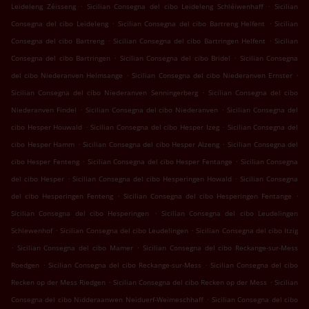
.
.
Leideleng Zéisseng
Sicilian Consegna del cibo Leideleng Schléiwenhaff
Sicilian
.
.
Consegna del cibo Leideleng
Sicilian Consegna del cibo Bartreng Helfent
Sicilian
.
.
Consegna del cibo Bartreng
Sicilian Consegna del cibo Bartringen Helfent
Sicilian
.
.
Consegna del cibo Bartringen
Sicilian Consegna del cibo Bridel
Sicilian Consegna
.
.
del cibo Niederanven Helmsange
Sicilian Consegna del cibo Niederanven Ernster
.
Sicilian Consegna del cibo Niederanven Senningerberg
Sicilian Consegna del cibo
.
.
Niederanven Findel
Sicilian Consegna del cibo Niederanven
Sicilian Consegna del
.
.
cibo Hesper Houwald
Sicilian Consegna del cibo Hesper Izeg
Sicilian Consegna del
.
.
cibo Hesper Hamm
Sicilian Consegna del cibo Hesper Alzeng
Sicilian Consegna del
.
.
cibo Hesper Fenteng
Sicilian Consegna del cibo Hesper Fentange
Sicilian Consegna
.
.
del cibo Hesper
Sicilian Consegna del cibo Hesperingen Howald
Sicilian Consegna
.
.
del cibo Hesperingen Fenteng
Sicilian Consegna del cibo Hesperingen Fentange
.
Sicilian Consegna del cibo Hesperingen
Sicilian Consegna del cibo Leudelingen
.
.
Schlewenhof
Sicilian Consegna del cibo Leudelingen
Sicilian Consegna del cibo Itzig
.
.
Sicilian Consegna del cibo Mamer
Sicilian Consegna del cibo Reckange-sur-Mess
.
.
Roedgen
Sicilian Consegna del cibo Reckange-sur-Mess
Sicilian Consegna del cibo
.
.
Recken op der Mess Riedgen
Sicilian Consegna del cibo Recken op der Mess
Sicilian
.
Consegna del cibo Nidderaanwen Neiduerf-Weimeschhaff
Sicilian Consegna del cibo