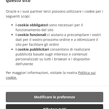
questo sito
.
.
Helmdange
Sicilian Consegna del cibo Lorentzweiler Hünsdorf
Sicilian Consegna del
.
.
cibo Lorentzweiler Hunsdorf
Sicilian Consegna del cibo Lorentzweiler Hielem
Oracle e i suoi partner terzi possono utilizzare i cookie per i
.
Sicilian Consegna del cibo Lorentzweiler
Sicilian Consegna del cibo Luerenzweiler
seguenti scopi:
.
.
Boufer
Sicilian Consegna del cibo Luerenzweiler Hielem
Sicilian Consegna del cibo
i cookie obbligatori
sono necessari per il
.
.
Luerenzweiler
Sicilian Consegna del cibo Helmdange
Sicilian Consegna del cibo
funzionamento del sito
.
.
Kehlen Bridel
Sicilian Consegna del cibo Kehlen Brameschhaff
Sicilian Consegna del
i cookie funzionali
ci aiutano a precompilare i vostri
dati per il vostro prossimo ordine e a ottimizzare il
.
.
cibo Kehlen
Sicilian Consegna del cibo Contern
Sicilian Consegna del cibo Alzingen
sito per facilitare gli ordini
.
.
.
Sicilian Consegna del cibo Findel Hamm
Sicilian Consegna del cibo Findel
Sicilian
i cookie pubblicitari
consentono di realizzare
.
Consegna del cibo Roeser Kockelscheuer
Sicilian Consegna del cibo Roeser
pubblicità basate sugli interessi e contenuti
.
.
Gasperich
Sicilian Consegna del cibo Roeser Alzingen
Sicilian Consegna del cibo
personalizzati su tutti i browser e i dispositivi
dell'utente
.
.
Roeser Bivange
Sicilian Consegna del cibo Roeser Fentange
Sicilian Consegna del
.
.
cibo Roeser
Sicilian Consegna del cibo Sandweiler Findel
Sicilian Consegna del cibo
Per maggiori informazioni, visitate la nostra
Politica sui
.
.
Sandweiler Hamm
Sicilian Consegna del cibo Sandweiler
Sicilian Consegna del cibo
cookie.
.
.
.
Hunsdorf
Sicilian Consegna del cibo Ernster
Sicilian Consegna del cibo Roedgen
.
.
Italiana Consegna del cibo
Panini Servizio di consegna
Consegna cibo da asporto
Modificare le preferenze