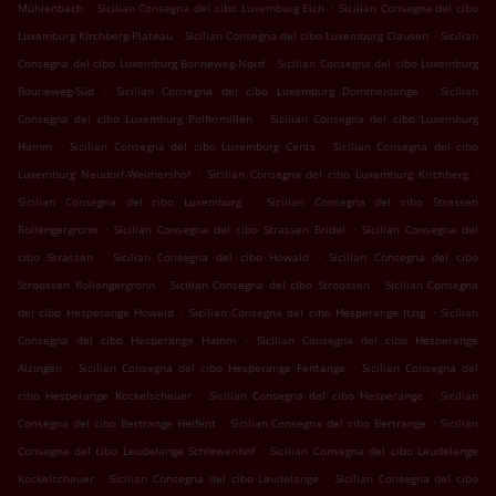
.
.
Mühlenbach
Sicilian Consegna del cibo Luxemburg Eich
Sicilian Consegna del cibo
.
.
Luxemburg Kirchberg-Plateau
Sicilian Consegna del cibo Luxemburg Clausen
Sicilian
.
Consegna del cibo Luxemburg Bonneweg-Nord
Sicilian Consegna del cibo Luxemburg
.
.
Bouneweg-Süd
Sicilian Consegna del cibo Luxemburg Dommeldange
Sicilian
.
Consegna del cibo Luxemburg Polfermillen
Sicilian Consegna del cibo Luxemburg
.
.
Hamm
Sicilian Consegna del cibo Luxemburg Cents
Sicilian Consegna del cibo
.
.
Luxemburg Neudorf-Weimershof
Sicilian Consegna del cibo Luxemburg Kirchberg
.
Sicilian Consegna del cibo Luxemburg
Sicilian Consegna del cibo Strassen
.
.
Rollengergronn
Sicilian Consegna del cibo Strassen Bridel
Sicilian Consegna del
.
.
cibo Strassen
Sicilian Consegna del cibo Howald
Sicilian Consegna del cibo
.
.
Stroossen Rollengergronn
Sicilian Consegna del cibo Stroossen
Sicilian Consegna
.
.
del cibo Hesperange Howald
Sicilian Consegna del cibo Hesperange Itzig
Sicilian
.
Consegna del cibo Hesperange Hamm
Sicilian Consegna del cibo Hesperange
.
.
Alzingen
Sicilian Consegna del cibo Hesperange Fentange
Sicilian Consegna del
.
.
cibo Hesperange Kockelscheuer
Sicilian Consegna del cibo Hesperange
Sicilian
.
.
Consegna del cibo Bertrange Helfent
Sicilian Consegna del cibo Bertrange
Sicilian
.
Consegna del cibo Leudelange Schlewenhof
Sicilian Consegna del cibo Leudelange
.
.
Kockelscheuer
Sicilian Consegna del cibo Leudelange
Sicilian Consegna del cibo