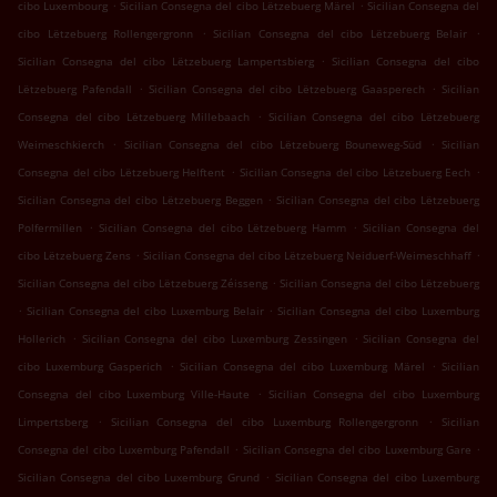
.
.
cibo Luxembourg
Sicilian Consegna del cibo Lëtzebuerg Märel
Sicilian Consegna del
.
.
cibo Lëtzebuerg Rollengergronn
Sicilian Consegna del cibo Lëtzebuerg Belair
.
Sicilian Consegna del cibo Lëtzebuerg Lampertsbierg
Sicilian Consegna del cibo
.
.
Lëtzebuerg Pafendall
Sicilian Consegna del cibo Lëtzebuerg Gaasperech
Sicilian
.
Consegna del cibo Lëtzebuerg Millebaach
Sicilian Consegna del cibo Lëtzebuerg
.
.
Weimeschkierch
Sicilian Consegna del cibo Lëtzebuerg Bouneweg-Süd
Sicilian
.
.
Consegna del cibo Lëtzebuerg Helftent
Sicilian Consegna del cibo Lëtzebuerg Eech
.
Sicilian Consegna del cibo Lëtzebuerg Beggen
Sicilian Consegna del cibo Lëtzebuerg
.
.
Polfermillen
Sicilian Consegna del cibo Lëtzebuerg Hamm
Sicilian Consegna del
.
.
cibo Lëtzebuerg Zens
Sicilian Consegna del cibo Lëtzebuerg Neiduerf-Weimeschhaff
.
Sicilian Consegna del cibo Lëtzebuerg Zéisseng
Sicilian Consegna del cibo Lëtzebuerg
.
.
Sicilian Consegna del cibo Luxemburg Belair
Sicilian Consegna del cibo Luxemburg
.
.
Hollerich
Sicilian Consegna del cibo Luxemburg Zessingen
Sicilian Consegna del
.
.
cibo Luxemburg Gasperich
Sicilian Consegna del cibo Luxemburg Märel
Sicilian
.
Consegna del cibo Luxemburg Ville-Haute
Sicilian Consegna del cibo Luxemburg
.
.
Limpertsberg
Sicilian Consegna del cibo Luxemburg Rollengergronn
Sicilian
.
.
Consegna del cibo Luxemburg Pafendall
Sicilian Consegna del cibo Luxemburg Gare
.
Sicilian Consegna del cibo Luxemburg Grund
Sicilian Consegna del cibo Luxemburg