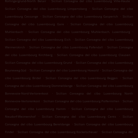
.
.
Rollingergrund-North Belair
Sicilian Consegna del cibo Luxembourg Ville-Haute
.
Sicilian Consegna del cibo Luxembourg Limpertsberg
Sicilian Consegna del cibo
.
.
Luxembourg Cessange
Sicilian Consegna del cibo Luxembourg Gasperich
Sicilian
.
Consegna del cibo Luxembourg Gare
Sicilian Consegna del cibo Luxembourg
.
.
Muhlenbach
Sicilian Consegna del cibo Luxembourg Muhlenbach, Luxembourg
.
Sicilian Consegna del cibo Luxembourg Eich
Sicilian Consegna del cibo Luxembourg
.
.
Weimerskirch
Sicilian Consegna del cibo Luxembourg Pafendall
Sicilian Consegna
.
.
del cibo Luxembourg Kirchberg
Sicilian Consegna del cibo Luxembourg Clausen
.
Sicilian Consegna del cibo Luxembourg Grund
Sicilian Consegna del cibo Luxembourg
.
.
Bouneweg-Süd
Sicilian Consegna del cibo Luxembourg Howald
Sicilian Consegna del
.
.
cibo Luxembourg Bridel
Sicilian Consegna del cibo Luxembourg Beggen
Sicilian
.
Consegna del cibo Luxembourg Dommeldange
Sicilian Consegna del cibo Luxembourg
.
Bonnevoie-Nord-Verlorenkost
Sicilian Consegna del cibo Luxembourg North
.
.
Bonnevoie-Verlorenkost
Sicilian Consegna del cibo Luxembourg Polfermillen
Sicilian
.
Consegna del cibo Luxembourg Hamm
Sicilian Consegna del cibo Luxembourg
.
.
Neudorf-Weimershof
Sicilian Consegna del cibo Luxembourg Cents
Sicilian
.
Consegna del cibo Luxembourg Bereldange
Sicilian Consegna del cibo Luxembourg
.
.
Findel
Sicilian Consegna del cibo Luxembourg Kockelscheuer
Sicilian Consegna del