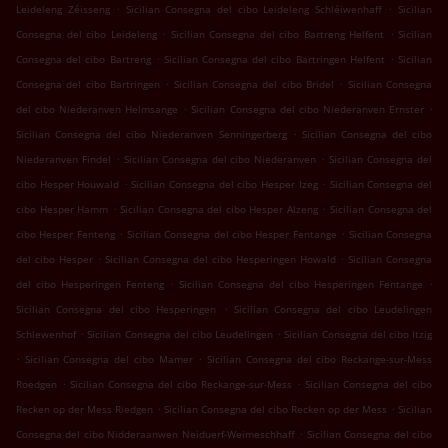
.
.
Leideleng Zéisseng
Sicilian Consegna del cibo Leideleng Schléiwenhaff
Sicilian
.
.
Consegna del cibo Leideleng
Sicilian Consegna del cibo Bartreng Helfent
Sicilian
.
.
Consegna del cibo Bartreng
Sicilian Consegna del cibo Bartringen Helfent
Sicilian
.
.
Consegna del cibo Bartringen
Sicilian Consegna del cibo Bridel
Sicilian Consegna
.
.
del cibo Niederanven Helmsange
Sicilian Consegna del cibo Niederanven Ernster
.
Sicilian Consegna del cibo Niederanven Senningerberg
Sicilian Consegna del cibo
.
.
Niederanven Findel
Sicilian Consegna del cibo Niederanven
Sicilian Consegna del
.
.
cibo Hesper Houwald
Sicilian Consegna del cibo Hesper Izeg
Sicilian Consegna del
.
.
cibo Hesper Hamm
Sicilian Consegna del cibo Hesper Alzeng
Sicilian Consegna del
.
.
cibo Hesper Fenteng
Sicilian Consegna del cibo Hesper Fentange
Sicilian Consegna
.
.
del cibo Hesper
Sicilian Consegna del cibo Hesperingen Howald
Sicilian Consegna
.
.
del cibo Hesperingen Fenteng
Sicilian Consegna del cibo Hesperingen Fentange
.
Sicilian Consegna del cibo Hesperingen
Sicilian Consegna del cibo Leudelingen
.
.
Schlewenhof
Sicilian Consegna del cibo Leudelingen
Sicilian Consegna del cibo Itzig
.
.
Sicilian Consegna del cibo Mamer
Sicilian Consegna del cibo Reckange-sur-Mess
.
.
Roedgen
Sicilian Consegna del cibo Reckange-sur-Mess
Sicilian Consegna del cibo
.
.
Recken op der Mess Riedgen
Sicilian Consegna del cibo Recken op der Mess
Sicilian
.
Consegna del cibo Nidderaanwen Neiduerf-Weimeschhaff
Sicilian Consegna del cibo