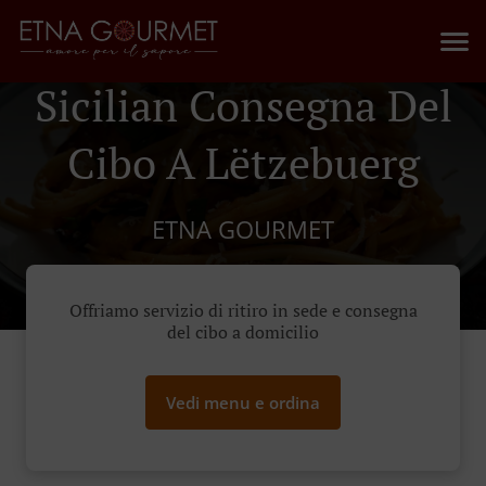
Sicilian Consegna Del
Cibo A Lëtzebuerg
ETNA GOURMET
Offriamo servizio di ritiro in sede e consegna
del cibo a domicilio
Vedi menu e ordina