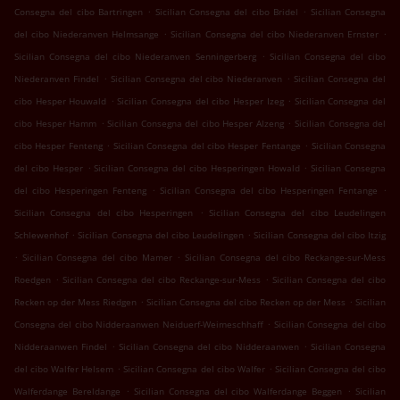
.
.
Consegna del cibo Bartringen
Sicilian Consegna del cibo Bridel
Sicilian Consegna
.
.
del cibo Niederanven Helmsange
Sicilian Consegna del cibo Niederanven Ernster
.
Sicilian Consegna del cibo Niederanven Senningerberg
Sicilian Consegna del cibo
.
.
Niederanven Findel
Sicilian Consegna del cibo Niederanven
Sicilian Consegna del
.
.
cibo Hesper Houwald
Sicilian Consegna del cibo Hesper Izeg
Sicilian Consegna del
.
.
cibo Hesper Hamm
Sicilian Consegna del cibo Hesper Alzeng
Sicilian Consegna del
.
.
cibo Hesper Fenteng
Sicilian Consegna del cibo Hesper Fentange
Sicilian Consegna
.
.
del cibo Hesper
Sicilian Consegna del cibo Hesperingen Howald
Sicilian Consegna
.
.
del cibo Hesperingen Fenteng
Sicilian Consegna del cibo Hesperingen Fentange
.
Sicilian Consegna del cibo Hesperingen
Sicilian Consegna del cibo Leudelingen
.
.
Schlewenhof
Sicilian Consegna del cibo Leudelingen
Sicilian Consegna del cibo Itzig
.
.
Sicilian Consegna del cibo Mamer
Sicilian Consegna del cibo Reckange-sur-Mess
.
.
Roedgen
Sicilian Consegna del cibo Reckange-sur-Mess
Sicilian Consegna del cibo
.
.
Recken op der Mess Riedgen
Sicilian Consegna del cibo Recken op der Mess
Sicilian
.
Consegna del cibo Nidderaanwen Neiduerf-Weimeschhaff
Sicilian Consegna del cibo
.
.
Nidderaanwen Findel
Sicilian Consegna del cibo Nidderaanwen
Sicilian Consegna
.
.
del cibo Walfer Helsem
Sicilian Consegna del cibo Walfer
Sicilian Consegna del cibo
.
.
Walferdange Bereldange
Sicilian Consegna del cibo Walferdange Beggen
Sicilian