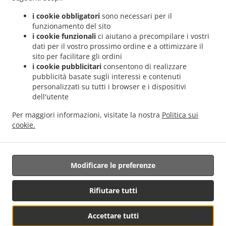
.
.
Boufer
Sicilian Consegna del cibo Luerenzweiler Hielem
Sicilian Consegna del cibo
i cookie obbligatori
sono necessari per il
.
.
Luerenzweiler
Sicilian Consegna del cibo Helmdange
Sicilian Consegna del cibo
funzionamento del sito
.
.
Kehlen Bridel
Sicilian Consegna del cibo Kehlen Brameschhaff
Sicilian Consegna del
i cookie funzionali
ci aiutano a precompilare i vostri
dati per il vostro prossimo ordine e a ottimizzare il
.
.
cibo Kehlen
Sicilian Consegna del cibo Contern
Sicilian Consegna del cibo Alzingen
sito per facilitare gli ordini
.
.
.
Sicilian Consegna del cibo Findel Hamm
Sicilian Consegna del cibo Findel
Sicilian
i cookie pubblicitari
consentono di realizzare
.
Consegna del cibo Roeser Kockelscheuer
Sicilian Consegna del cibo Roeser
pubblicità basate sugli interessi e contenuti
.
.
Gasperich
Sicilian Consegna del cibo Roeser Alzingen
Sicilian Consegna del cibo
personalizzati su tutti i browser e i dispositivi
dell'utente
.
.
Roeser Bivange
Sicilian Consegna del cibo Roeser Fentange
Sicilian Consegna del
.
.
cibo Roeser
Sicilian Consegna del cibo Sandweiler Findel
Sicilian Consegna del cibo
Per maggiori informazioni, visitate la nostra
Politica sui
.
.
Sandweiler Hamm
Sicilian Consegna del cibo Sandweiler
Sicilian Consegna del cibo
cookie.
.
.
.
Hunsdorf
Sicilian Consegna del cibo Ernster
Sicilian Consegna del cibo Roedgen
.
.
Italiana Consegna del cibo
Panini Servizio di consegna
Consegna cibo da asporto
Modificare le preferenze
Rifiutare tutti
Accettare tutti