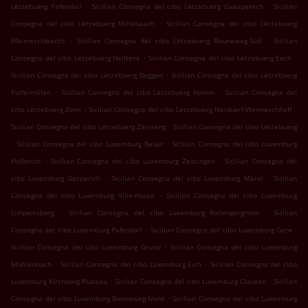
.
.
Lëtzebuerg Pafendall
Sicilian Consegna del cibo Lëtzebuerg Gaasperech
Sicilian
.
Consegna del cibo Lëtzebuerg Millebaach
Sicilian Consegna del cibo Lëtzebuerg
.
.
Weimeschkierch
Sicilian Consegna del cibo Lëtzebuerg Bouneweg-Süd
Sicilian
.
.
Consegna del cibo Lëtzebuerg Helftent
Sicilian Consegna del cibo Lëtzebuerg Eech
.
Sicilian Consegna del cibo Lëtzebuerg Beggen
Sicilian Consegna del cibo Lëtzebuerg
.
.
Polfermillen
Sicilian Consegna del cibo Lëtzebuerg Hamm
Sicilian Consegna del
.
.
cibo Lëtzebuerg Zens
Sicilian Consegna del cibo Lëtzebuerg Neiduerf-Weimeschhaff
.
Sicilian Consegna del cibo Lëtzebuerg Zéisseng
Sicilian Consegna del cibo Lëtzebuerg
.
.
Sicilian Consegna del cibo Luxemburg Belair
Sicilian Consegna del cibo Luxemburg
.
.
Hollerich
Sicilian Consegna del cibo Luxemburg Zessingen
Sicilian Consegna del
.
.
cibo Luxemburg Gasperich
Sicilian Consegna del cibo Luxemburg Märel
Sicilian
.
Consegna del cibo Luxemburg Ville-Haute
Sicilian Consegna del cibo Luxemburg
.
.
Limpertsberg
Sicilian Consegna del cibo Luxemburg Rollengergronn
Sicilian
.
.
Consegna del cibo Luxemburg Pafendall
Sicilian Consegna del cibo Luxemburg Gare
.
Sicilian Consegna del cibo Luxemburg Grund
Sicilian Consegna del cibo Luxemburg
.
.
Mühlenbach
Sicilian Consegna del cibo Luxemburg Eich
Sicilian Consegna del cibo
.
.
Luxemburg Kirchberg-Plateau
Sicilian Consegna del cibo Luxemburg Clausen
Sicilian
.
Consegna del cibo Luxemburg Bonneweg-Nord
Sicilian Consegna del cibo Luxemburg