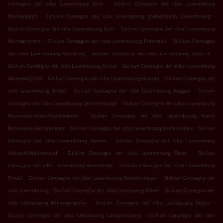
.
Consegna del cibo Luxembourg Gare
Sicilian Consegna del cibo Luxembourg
.
.
Muhlenbach
Sicilian Consegna del cibo Luxembourg Muhlenbach, Luxembourg
.
Sicilian Consegna del cibo Luxembourg Eich
Sicilian Consegna del cibo Luxembourg
.
.
Weimerskirch
Sicilian Consegna del cibo Luxembourg Pafendall
Sicilian Consegna
.
.
del cibo Luxembourg Kirchberg
Sicilian Consegna del cibo Luxembourg Clausen
.
Sicilian Consegna del cibo Luxembourg Grund
Sicilian Consegna del cibo Luxembourg
.
.
Bouneweg-Süd
Sicilian Consegna del cibo Luxembourg Howald
Sicilian Consegna del
.
.
cibo Luxembourg Bridel
Sicilian Consegna del cibo Luxembourg Beggen
Sicilian
.
Consegna del cibo Luxembourg Dommeldange
Sicilian Consegna del cibo Luxembourg
.
Bonnevoie-Nord-Verlorenkost
Sicilian Consegna del cibo Luxembourg North
.
.
Bonnevoie-Verlorenkost
Sicilian Consegna del cibo Luxembourg Polfermillen
Sicilian
.
Consegna del cibo Luxembourg Hamm
Sicilian Consegna del cibo Luxembourg
.
.
Neudorf-Weimershof
Sicilian Consegna del cibo Luxembourg Cents
Sicilian
.
Consegna del cibo Luxembourg Bereldange
Sicilian Consegna del cibo Luxembourg
.
.
Findel
Sicilian Consegna del cibo Luxembourg Kockelscheuer
Sicilian Consegna del
.
.
cibo Luxembourg
Sicilian Consegna del cibo Lëtzebuerg Märel
Sicilian Consegna del
.
.
cibo Lëtzebuerg Rollengergronn
Sicilian Consegna del cibo Lëtzebuerg Belair
.
Sicilian Consegna del cibo Lëtzebuerg Lampertsbierg
Sicilian Consegna del cibo