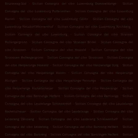
.
.
Bouneweg-Süd
Sicilian Consegna del cibo Luxemburg Dommeldange
Sicilian
.
Consegna del cibo Luxemburg Polfermillen
Sicilian Consegna del cibo Luxemburg
.
.
Hamm
Sicilian Consegna del cibo Luxemburg Cents
Sicilian Consegna del cibo
.
.
Luxemburg Neudorf-Weimershof
Sicilian Consegna del cibo Luxemburg Kirchberg
.
Sicilian Consegna del cibo Luxemburg
Sicilian Consegna del cibo Strassen
.
.
Rollengergronn
Sicilian Consegna del cibo Strassen Bridel
Sicilian Consegna del
.
.
cibo Strassen
Sicilian Consegna del cibo Howald
Sicilian Consegna del cibo
.
.
Stroossen Rollengergronn
Sicilian Consegna del cibo Stroossen
Sicilian Consegna
.
.
del cibo Hesperange Howald
Sicilian Consegna del cibo Hesperange Itzig
Sicilian
.
Consegna del cibo Hesperange Hamm
Sicilian Consegna del cibo Hesperange
.
.
Alzingen
Sicilian Consegna del cibo Hesperange Fentange
Sicilian Consegna del
.
.
cibo Hesperange Kockelscheuer
Sicilian Consegna del cibo Hesperange
Sicilian
.
.
Consegna del cibo Bertrange Helfent
Sicilian Consegna del cibo Bertrange
Sicilian
.
Consegna del cibo Leudelange Schlewenhof
Sicilian Consegna del cibo Leudelange
.
.
Kockelscheuer
Sicilian Consegna del cibo Leudelange
Sicilian Consegna del cibo
.
.
Leideleng Zéisseng
Sicilian Consegna del cibo Leideleng Schléiwenhaff
Sicilian
.
.
Consegna del cibo Leideleng
Sicilian Consegna del cibo Bartreng Helfent
Sicilian
.
.
Consegna del cibo Bartreng
Sicilian Consegna del cibo Bartringen Helfent
Sicilian