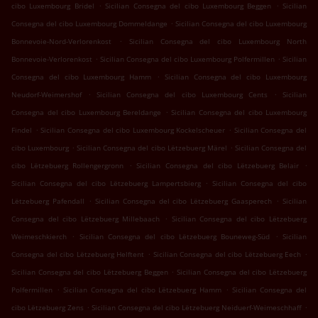
.
.
cibo Luxembourg Bridel
Sicilian Consegna del cibo Luxembourg Beggen
Sicilian
.
Consegna del cibo Luxembourg Dommeldange
Sicilian Consegna del cibo Luxembourg
.
Bonnevoie-Nord-Verlorenkost
Sicilian Consegna del cibo Luxembourg North
.
.
Bonnevoie-Verlorenkost
Sicilian Consegna del cibo Luxembourg Polfermillen
Sicilian
.
Consegna del cibo Luxembourg Hamm
Sicilian Consegna del cibo Luxembourg
.
.
Neudorf-Weimershof
Sicilian Consegna del cibo Luxembourg Cents
Sicilian
.
Consegna del cibo Luxembourg Bereldange
Sicilian Consegna del cibo Luxembourg
.
.
Findel
Sicilian Consegna del cibo Luxembourg Kockelscheuer
Sicilian Consegna del
.
.
cibo Luxembourg
Sicilian Consegna del cibo Lëtzebuerg Märel
Sicilian Consegna del
.
.
cibo Lëtzebuerg Rollengergronn
Sicilian Consegna del cibo Lëtzebuerg Belair
.
Sicilian Consegna del cibo Lëtzebuerg Lampertsbierg
Sicilian Consegna del cibo
.
.
Lëtzebuerg Pafendall
Sicilian Consegna del cibo Lëtzebuerg Gaasperech
Sicilian
.
Consegna del cibo Lëtzebuerg Millebaach
Sicilian Consegna del cibo Lëtzebuerg
.
.
Weimeschkierch
Sicilian Consegna del cibo Lëtzebuerg Bouneweg-Süd
Sicilian
.
.
Consegna del cibo Lëtzebuerg Helftent
Sicilian Consegna del cibo Lëtzebuerg Eech
.
Sicilian Consegna del cibo Lëtzebuerg Beggen
Sicilian Consegna del cibo Lëtzebuerg
.
.
Polfermillen
Sicilian Consegna del cibo Lëtzebuerg Hamm
Sicilian Consegna del
.
.
cibo Lëtzebuerg Zens
Sicilian Consegna del cibo Lëtzebuerg Neiduerf-Weimeschhaff