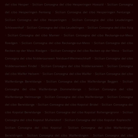
.
.
del cibo Hesper
Sicilian Consegna del cibo Hesperingen Howald
Sicilian Consegna
.
.
del cibo Hesperingen Fenteng
Sicilian Consegna del cibo Hesperingen Fentange
.
Sicilian Consegna del cibo Hesperingen
Sicilian Consegna del cibo Leudelingen
.
.
Schlewenhof
Sicilian Consegna del cibo Leudelingen
Sicilian Consegna del cibo Itzig
.
.
Sicilian Consegna del cibo Mamer
Sicilian Consegna del cibo Reckange-sur-Mess
.
.
Roedgen
Sicilian Consegna del cibo Reckange-sur-Mess
Sicilian Consegna del cibo
.
.
Recken op der Mess Riedgen
Sicilian Consegna del cibo Recken op der Mess
Sicilian
.
Consegna del cibo Nidderaanwen Neiduerf-Weimeschhaff
Sicilian Consegna del cibo
.
.
Nidderaanwen Findel
Sicilian Consegna del cibo Nidderaanwen
Sicilian Consegna
.
.
del cibo Walfer Helsem
Sicilian Consegna del cibo Walfer
Sicilian Consegna del cibo
.
.
Walferdange Bereldange
Sicilian Consegna del cibo Walferdange Beggen
Sicilian
.
Consegna del cibo Walferdange Dommeldange
Sicilian Consegna del cibo
.
.
Walferdange Helmsange
Sicilian Consegna del cibo Walferdange
Sicilian Consegna
.
.
del cibo Bereldange
Sicilian Consegna del cibo Kopstal Bridel
Sicilian Consegna del
.
.
cibo Kopstal Bereldange
Sicilian Consegna del cibo Kopstal Rollengergronn
Sicilian
.
.
Consegna del cibo Kopstal Mullendorf
Sicilian Consegna del cibo Kopstal Koplescht
.
Sicilian Consegna del cibo Kopstal
Sicilian Consegna del cibo Walferdingen
.
.
Bereldingen
Sicilian Consegna del cibo Walferdingen
Sicilian Consegna del cibo