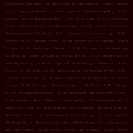
.
.
Stroossen Rollengergronn
Sicilian Consegna del cibo Stroossen
Sicilian Consegna
.
.
del cibo Hesperange Howald
Sicilian Consegna del cibo Hesperange Itzig
Sicilian
.
Consegna del cibo Hesperange Hamm
Sicilian Consegna del cibo Hesperange
.
.
Alzingen
Sicilian Consegna del cibo Hesperange Fentange
Sicilian Consegna del
.
.
cibo Hesperange Kockelscheuer
Sicilian Consegna del cibo Hesperange
Sicilian
.
.
Consegna del cibo Bertrange Helfent
Sicilian Consegna del cibo Bertrange
Sicilian
.
Consegna del cibo Leudelange Schlewenhof
Sicilian Consegna del cibo Leudelange
.
.
Kockelscheuer
Sicilian Consegna del cibo Leudelange
Sicilian Consegna del cibo
.
.
Leideleng Zéisseng
Sicilian Consegna del cibo Leideleng Schléiwenhaff
Sicilian
.
.
Consegna del cibo Leideleng
Sicilian Consegna del cibo Bartreng Helfent
Sicilian
.
.
Consegna del cibo Bartreng
Sicilian Consegna del cibo Bartringen Helfent
Sicilian
.
.
Consegna del cibo Bartringen
Sicilian Consegna del cibo Bridel
Sicilian Consegna
.
.
del cibo Niederanven Helmsange
Sicilian Consegna del cibo Niederanven Ernster
.
Sicilian Consegna del cibo Niederanven Senningerberg
Sicilian Consegna del cibo
.
.
Niederanven Findel
Sicilian Consegna del cibo Niederanven
Sicilian Consegna del
.
.
cibo Hesper Houwald
Sicilian Consegna del cibo Hesper Izeg
Sicilian Consegna del
.
.
cibo Hesper Hamm
Sicilian Consegna del cibo Hesper Alzeng
Sicilian Consegna del
.
.
cibo Hesper Fenteng
Sicilian Consegna del cibo Hesper Fentange
Sicilian Consegna