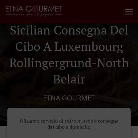
Sicilian Consegna Del
Cibo A Luxembourg
Rollingergrund-North
Belair
ETNA GOURMET
Offriamo servizio di ritiro in sede e consegna
del cibo a domicilio