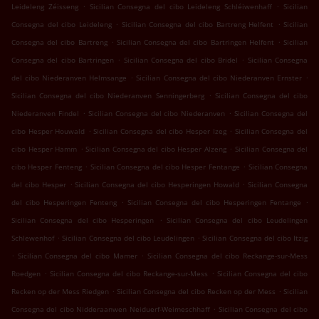
.
.
Leideleng Zéisseng
Sicilian Consegna del cibo Leideleng Schléiwenhaff
Sicilian
.
.
Consegna del cibo Leideleng
Sicilian Consegna del cibo Bartreng Helfent
Sicilian
.
.
Consegna del cibo Bartreng
Sicilian Consegna del cibo Bartringen Helfent
Sicilian
.
.
Consegna del cibo Bartringen
Sicilian Consegna del cibo Bridel
Sicilian Consegna
.
.
del cibo Niederanven Helmsange
Sicilian Consegna del cibo Niederanven Ernster
.
Sicilian Consegna del cibo Niederanven Senningerberg
Sicilian Consegna del cibo
.
.
Niederanven Findel
Sicilian Consegna del cibo Niederanven
Sicilian Consegna del
.
.
cibo Hesper Houwald
Sicilian Consegna del cibo Hesper Izeg
Sicilian Consegna del
.
.
cibo Hesper Hamm
Sicilian Consegna del cibo Hesper Alzeng
Sicilian Consegna del
.
.
cibo Hesper Fenteng
Sicilian Consegna del cibo Hesper Fentange
Sicilian Consegna
.
.
del cibo Hesper
Sicilian Consegna del cibo Hesperingen Howald
Sicilian Consegna
.
.
del cibo Hesperingen Fenteng
Sicilian Consegna del cibo Hesperingen Fentange
.
Sicilian Consegna del cibo Hesperingen
Sicilian Consegna del cibo Leudelingen
.
.
Schlewenhof
Sicilian Consegna del cibo Leudelingen
Sicilian Consegna del cibo Itzig
.
.
Sicilian Consegna del cibo Mamer
Sicilian Consegna del cibo Reckange-sur-Mess
.
.
Roedgen
Sicilian Consegna del cibo Reckange-sur-Mess
Sicilian Consegna del cibo
.
.
Recken op der Mess Riedgen
Sicilian Consegna del cibo Recken op der Mess
Sicilian
.
Consegna del cibo Nidderaanwen Neiduerf-Weimeschhaff
Sicilian Consegna del cibo