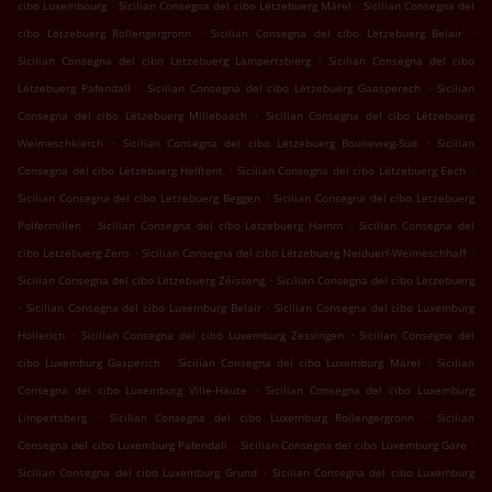
.
.
cibo Luxembourg
Sicilian Consegna del cibo Lëtzebuerg Märel
Sicilian Consegna del
.
.
cibo Lëtzebuerg Rollengergronn
Sicilian Consegna del cibo Lëtzebuerg Belair
.
Sicilian Consegna del cibo Lëtzebuerg Lampertsbierg
Sicilian Consegna del cibo
.
.
Lëtzebuerg Pafendall
Sicilian Consegna del cibo Lëtzebuerg Gaasperech
Sicilian
.
Consegna del cibo Lëtzebuerg Millebaach
Sicilian Consegna del cibo Lëtzebuerg
.
.
Weimeschkierch
Sicilian Consegna del cibo Lëtzebuerg Bouneweg-Süd
Sicilian
.
.
Consegna del cibo Lëtzebuerg Helftent
Sicilian Consegna del cibo Lëtzebuerg Eech
.
Sicilian Consegna del cibo Lëtzebuerg Beggen
Sicilian Consegna del cibo Lëtzebuerg
.
.
Polfermillen
Sicilian Consegna del cibo Lëtzebuerg Hamm
Sicilian Consegna del
.
.
cibo Lëtzebuerg Zens
Sicilian Consegna del cibo Lëtzebuerg Neiduerf-Weimeschhaff
.
Sicilian Consegna del cibo Lëtzebuerg Zéisseng
Sicilian Consegna del cibo Lëtzebuerg
.
.
Sicilian Consegna del cibo Luxemburg Belair
Sicilian Consegna del cibo Luxemburg
.
.
Hollerich
Sicilian Consegna del cibo Luxemburg Zessingen
Sicilian Consegna del
.
.
cibo Luxemburg Gasperich
Sicilian Consegna del cibo Luxemburg Märel
Sicilian
.
Consegna del cibo Luxemburg Ville-Haute
Sicilian Consegna del cibo Luxemburg
.
.
Limpertsberg
Sicilian Consegna del cibo Luxemburg Rollengergronn
Sicilian
.
.
Consegna del cibo Luxemburg Pafendall
Sicilian Consegna del cibo Luxemburg Gare
.
Sicilian Consegna del cibo Luxemburg Grund
Sicilian Consegna del cibo Luxemburg