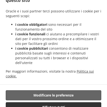
questo sito
.
.
Helmdange
Sicilian Consegna del cibo Lorentzweiler Hünsdorf
Sicilian Consegna del
.
.
cibo Lorentzweiler Hunsdorf
Sicilian Consegna del cibo Lorentzweiler Hielem
Oracle e i suoi partner terzi possono utilizzare i cookie per i
.
Sicilian Consegna del cibo Lorentzweiler
Sicilian Consegna del cibo Luerenzweiler
seguenti scopi:
.
.
Boufer
Sicilian Consegna del cibo Luerenzweiler Hielem
Sicilian Consegna del cibo
i cookie obbligatori
sono necessari per il
.
.
Luerenzweiler
Sicilian Consegna del cibo Helmdange
Sicilian Consegna del cibo
funzionamento del sito
.
.
Kehlen Bridel
Sicilian Consegna del cibo Kehlen Brameschhaff
Sicilian Consegna del
i cookie funzionali
ci aiutano a precompilare i vostri
dati per il vostro prossimo ordine e a ottimizzare il
.
.
cibo Kehlen
Sicilian Consegna del cibo Contern
Sicilian Consegna del cibo Alzingen
sito per facilitare gli ordini
.
.
.
Sicilian Consegna del cibo Findel Hamm
Sicilian Consegna del cibo Findel
Sicilian
i cookie pubblicitari
consentono di realizzare
.
Consegna del cibo Roeser Kockelscheuer
Sicilian Consegna del cibo Roeser
pubblicità basate sugli interessi e contenuti
.
.
Gasperich
Sicilian Consegna del cibo Roeser Alzingen
Sicilian Consegna del cibo
personalizzati su tutti i browser e i dispositivi
dell'utente
.
.
Roeser Bivange
Sicilian Consegna del cibo Roeser Fentange
Sicilian Consegna del
.
.
cibo Roeser
Sicilian Consegna del cibo Sandweiler Findel
Sicilian Consegna del cibo
Per maggiori informazioni, visitate la nostra
Politica sui
.
.
Sandweiler Hamm
Sicilian Consegna del cibo Sandweiler
Sicilian Consegna del cibo
cookie.
.
.
.
Hunsdorf
Sicilian Consegna del cibo Ernster
Sicilian Consegna del cibo Roedgen
.
.
Italiana Consegna del cibo
Panini Servizio di consegna
Consegna cibo da asporto
Modificare le preferenze