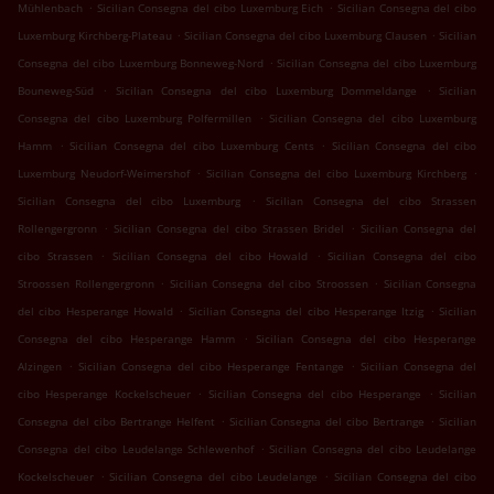
.
.
Mühlenbach
Sicilian Consegna del cibo Luxemburg Eich
Sicilian Consegna del cibo
.
.
Luxemburg Kirchberg-Plateau
Sicilian Consegna del cibo Luxemburg Clausen
Sicilian
.
Consegna del cibo Luxemburg Bonneweg-Nord
Sicilian Consegna del cibo Luxemburg
.
.
Bouneweg-Süd
Sicilian Consegna del cibo Luxemburg Dommeldange
Sicilian
.
Consegna del cibo Luxemburg Polfermillen
Sicilian Consegna del cibo Luxemburg
.
.
Hamm
Sicilian Consegna del cibo Luxemburg Cents
Sicilian Consegna del cibo
.
.
Luxemburg Neudorf-Weimershof
Sicilian Consegna del cibo Luxemburg Kirchberg
.
Sicilian Consegna del cibo Luxemburg
Sicilian Consegna del cibo Strassen
.
.
Rollengergronn
Sicilian Consegna del cibo Strassen Bridel
Sicilian Consegna del
.
.
cibo Strassen
Sicilian Consegna del cibo Howald
Sicilian Consegna del cibo
.
.
Stroossen Rollengergronn
Sicilian Consegna del cibo Stroossen
Sicilian Consegna
.
.
del cibo Hesperange Howald
Sicilian Consegna del cibo Hesperange Itzig
Sicilian
.
Consegna del cibo Hesperange Hamm
Sicilian Consegna del cibo Hesperange
.
.
Alzingen
Sicilian Consegna del cibo Hesperange Fentange
Sicilian Consegna del
.
.
cibo Hesperange Kockelscheuer
Sicilian Consegna del cibo Hesperange
Sicilian
.
.
Consegna del cibo Bertrange Helfent
Sicilian Consegna del cibo Bertrange
Sicilian
.
Consegna del cibo Leudelange Schlewenhof
Sicilian Consegna del cibo Leudelange
.
.
Kockelscheuer
Sicilian Consegna del cibo Leudelange
Sicilian Consegna del cibo