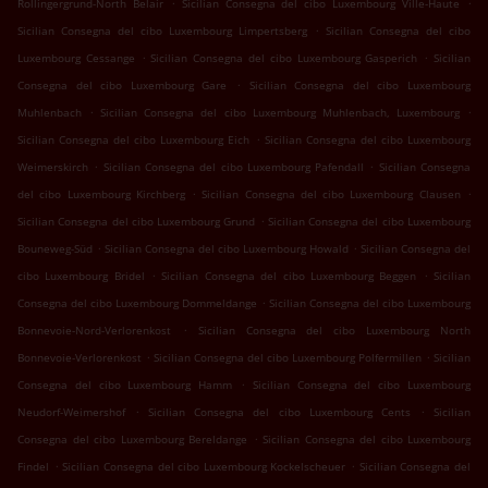
.
.
Rollingergrund-North Belair
Sicilian Consegna del cibo Luxembourg Ville-Haute
.
Sicilian Consegna del cibo Luxembourg Limpertsberg
Sicilian Consegna del cibo
.
.
Luxembourg Cessange
Sicilian Consegna del cibo Luxembourg Gasperich
Sicilian
.
Consegna del cibo Luxembourg Gare
Sicilian Consegna del cibo Luxembourg
.
.
Muhlenbach
Sicilian Consegna del cibo Luxembourg Muhlenbach, Luxembourg
.
Sicilian Consegna del cibo Luxembourg Eich
Sicilian Consegna del cibo Luxembourg
.
.
Weimerskirch
Sicilian Consegna del cibo Luxembourg Pafendall
Sicilian Consegna
.
.
del cibo Luxembourg Kirchberg
Sicilian Consegna del cibo Luxembourg Clausen
.
Sicilian Consegna del cibo Luxembourg Grund
Sicilian Consegna del cibo Luxembourg
.
.
Bouneweg-Süd
Sicilian Consegna del cibo Luxembourg Howald
Sicilian Consegna del
.
.
cibo Luxembourg Bridel
Sicilian Consegna del cibo Luxembourg Beggen
Sicilian
.
Consegna del cibo Luxembourg Dommeldange
Sicilian Consegna del cibo Luxembourg
.
Bonnevoie-Nord-Verlorenkost
Sicilian Consegna del cibo Luxembourg North
.
.
Bonnevoie-Verlorenkost
Sicilian Consegna del cibo Luxembourg Polfermillen
Sicilian
.
Consegna del cibo Luxembourg Hamm
Sicilian Consegna del cibo Luxembourg
.
.
Neudorf-Weimershof
Sicilian Consegna del cibo Luxembourg Cents
Sicilian
.
Consegna del cibo Luxembourg Bereldange
Sicilian Consegna del cibo Luxembourg
.
.
Findel
Sicilian Consegna del cibo Luxembourg Kockelscheuer
Sicilian Consegna del