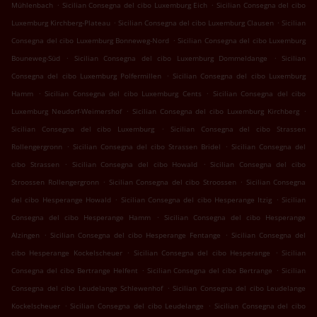
.
.
Mühlenbach
Sicilian Consegna del cibo Luxemburg Eich
Sicilian Consegna del cibo
.
.
Luxemburg Kirchberg-Plateau
Sicilian Consegna del cibo Luxemburg Clausen
Sicilian
.
Consegna del cibo Luxemburg Bonneweg-Nord
Sicilian Consegna del cibo Luxemburg
.
.
Bouneweg-Süd
Sicilian Consegna del cibo Luxemburg Dommeldange
Sicilian
.
Consegna del cibo Luxemburg Polfermillen
Sicilian Consegna del cibo Luxemburg
.
.
Hamm
Sicilian Consegna del cibo Luxemburg Cents
Sicilian Consegna del cibo
.
.
Luxemburg Neudorf-Weimershof
Sicilian Consegna del cibo Luxemburg Kirchberg
.
Sicilian Consegna del cibo Luxemburg
Sicilian Consegna del cibo Strassen
.
.
Rollengergronn
Sicilian Consegna del cibo Strassen Bridel
Sicilian Consegna del
.
.
cibo Strassen
Sicilian Consegna del cibo Howald
Sicilian Consegna del cibo
.
.
Stroossen Rollengergronn
Sicilian Consegna del cibo Stroossen
Sicilian Consegna
.
.
del cibo Hesperange Howald
Sicilian Consegna del cibo Hesperange Itzig
Sicilian
.
Consegna del cibo Hesperange Hamm
Sicilian Consegna del cibo Hesperange
.
.
Alzingen
Sicilian Consegna del cibo Hesperange Fentange
Sicilian Consegna del
.
.
cibo Hesperange Kockelscheuer
Sicilian Consegna del cibo Hesperange
Sicilian
.
.
Consegna del cibo Bertrange Helfent
Sicilian Consegna del cibo Bertrange
Sicilian
.
Consegna del cibo Leudelange Schlewenhof
Sicilian Consegna del cibo Leudelange
.
.
Kockelscheuer
Sicilian Consegna del cibo Leudelange
Sicilian Consegna del cibo