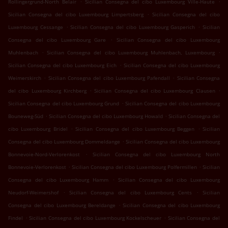
.
.
Rollingergrund-North Belair
Sicilian Consegna del cibo Luxembourg Ville-Haute
.
Sicilian Consegna del cibo Luxembourg Limpertsberg
Sicilian Consegna del cibo
.
.
Luxembourg Cessange
Sicilian Consegna del cibo Luxembourg Gasperich
Sicilian
.
Consegna del cibo Luxembourg Gare
Sicilian Consegna del cibo Luxembourg
.
.
Muhlenbach
Sicilian Consegna del cibo Luxembourg Muhlenbach, Luxembourg
.
Sicilian Consegna del cibo Luxembourg Eich
Sicilian Consegna del cibo Luxembourg
.
.
Weimerskirch
Sicilian Consegna del cibo Luxembourg Pafendall
Sicilian Consegna
.
.
del cibo Luxembourg Kirchberg
Sicilian Consegna del cibo Luxembourg Clausen
.
Sicilian Consegna del cibo Luxembourg Grund
Sicilian Consegna del cibo Luxembourg
.
.
Bouneweg-Süd
Sicilian Consegna del cibo Luxembourg Howald
Sicilian Consegna del
.
.
cibo Luxembourg Bridel
Sicilian Consegna del cibo Luxembourg Beggen
Sicilian
.
Consegna del cibo Luxembourg Dommeldange
Sicilian Consegna del cibo Luxembourg
.
Bonnevoie-Nord-Verlorenkost
Sicilian Consegna del cibo Luxembourg North
.
.
Bonnevoie-Verlorenkost
Sicilian Consegna del cibo Luxembourg Polfermillen
Sicilian
.
Consegna del cibo Luxembourg Hamm
Sicilian Consegna del cibo Luxembourg
.
.
Neudorf-Weimershof
Sicilian Consegna del cibo Luxembourg Cents
Sicilian
.
Consegna del cibo Luxembourg Bereldange
Sicilian Consegna del cibo Luxembourg
.
.
Findel
Sicilian Consegna del cibo Luxembourg Kockelscheuer
Sicilian Consegna del