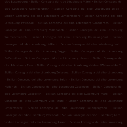
.
.
cibo Luxembourg
Sicilian Consegna del cibo Lëtzebuerg Märel
Sicilian Consegna del
.
.
cibo Lëtzebuerg Rollengergronn
Sicilian Consegna del cibo Lëtzebuerg Belair
.
Sicilian Consegna del cibo Lëtzebuerg Lampertsbierg
Sicilian Consegna del cibo
.
.
Lëtzebuerg Pafendall
Sicilian Consegna del cibo Lëtzebuerg Gaasperech
Sicilian
.
Consegna del cibo Lëtzebuerg Millebaach
Sicilian Consegna del cibo Lëtzebuerg
.
.
Weimeschkierch
Sicilian Consegna del cibo Lëtzebuerg Bouneweg-Süd
Sicilian
.
.
Consegna del cibo Lëtzebuerg Helftent
Sicilian Consegna del cibo Lëtzebuerg Eech
.
Sicilian Consegna del cibo Lëtzebuerg Beggen
Sicilian Consegna del cibo Lëtzebuerg
.
.
Polfermillen
Sicilian Consegna del cibo Lëtzebuerg Hamm
Sicilian Consegna del
.
.
cibo Lëtzebuerg Zens
Sicilian Consegna del cibo Lëtzebuerg Neiduerf-Weimeschhaff
.
Sicilian Consegna del cibo Lëtzebuerg Zéisseng
Sicilian Consegna del cibo Lëtzebuerg
.
.
Sicilian Consegna del cibo Luxemburg Belair
Sicilian Consegna del cibo Luxemburg
.
.
Hollerich
Sicilian Consegna del cibo Luxemburg Zessingen
Sicilian Consegna del
.
.
cibo Luxemburg Gasperich
Sicilian Consegna del cibo Luxemburg Märel
Sicilian
.
Consegna del cibo Luxemburg Ville-Haute
Sicilian Consegna del cibo Luxemburg
.
.
Limpertsberg
Sicilian Consegna del cibo Luxemburg Rollengergronn
Sicilian
.
.
Consegna del cibo Luxemburg Pafendall
Sicilian Consegna del cibo Luxemburg Gare
.
Sicilian Consegna del cibo Luxemburg Grund
Sicilian Consegna del cibo Luxemburg