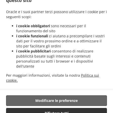
questo sito
.
.
Helmdange
Sicilian Consegna del cibo Lorentzweiler Hünsdorf
Sicilian Consegna del
.
.
cibo Lorentzweiler Hunsdorf
Sicilian Consegna del cibo Lorentzweiler Hielem
Oracle e i suoi partner terzi possono utilizzare i cookie per i
.
Sicilian Consegna del cibo Lorentzweiler
Sicilian Consegna del cibo Luerenzweiler
seguenti scopi:
.
.
Boufer
Sicilian Consegna del cibo Luerenzweiler Hielem
Sicilian Consegna del cibo
i cookie obbligatori
sono necessari per il
.
.
Luerenzweiler
Sicilian Consegna del cibo Helmdange
Sicilian Consegna del cibo
funzionamento del sito
.
.
Kehlen Bridel
Sicilian Consegna del cibo Kehlen Brameschhaff
Sicilian Consegna del
i cookie funzionali
ci aiutano a precompilare i vostri
dati per il vostro prossimo ordine e a ottimizzare il
.
.
cibo Kehlen
Sicilian Consegna del cibo Contern
Sicilian Consegna del cibo Alzingen
sito per facilitare gli ordini
.
.
.
Sicilian Consegna del cibo Findel Hamm
Sicilian Consegna del cibo Findel
Sicilian
i cookie pubblicitari
consentono di realizzare
.
Consegna del cibo Roeser Kockelscheuer
Sicilian Consegna del cibo Roeser
pubblicità basate sugli interessi e contenuti
.
.
Gasperich
Sicilian Consegna del cibo Roeser Alzingen
Sicilian Consegna del cibo
personalizzati su tutti i browser e i dispositivi
dell'utente
.
.
Roeser Bivange
Sicilian Consegna del cibo Roeser Fentange
Sicilian Consegna del
.
.
cibo Roeser
Sicilian Consegna del cibo Sandweiler Findel
Sicilian Consegna del cibo
Per maggiori informazioni, visitate la nostra
Politica sui
.
.
Sandweiler Hamm
Sicilian Consegna del cibo Sandweiler
Sicilian Consegna del cibo
cookie.
.
.
.
Hunsdorf
Sicilian Consegna del cibo Ernster
Sicilian Consegna del cibo Roedgen
.
.
Italiana Consegna del cibo
Panini Servizio di consegna
Consegna cibo da asporto
Modificare le preferenze