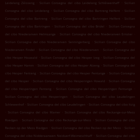
.
.
Leideleng Zéisseng
Sicilian Consegna del cibo Leideleng Schléiwenhaff
Sicilian
.
.
Consegna del cibo Leideleng
Sicilian Consegna del cibo Bartreng Helfent
Sicilian
.
.
Consegna del cibo Bartreng
Sicilian Consegna del cibo Bartringen Helfent
Sicilian
.
.
Consegna del cibo Bartringen
Sicilian Consegna del cibo Bridel
Sicilian Consegna
.
.
del cibo Niederanven Helmsange
Sicilian Consegna del cibo Niederanven Ernster
.
Sicilian Consegna del cibo Niederanven Senningerberg
Sicilian Consegna del cibo
.
.
Niederanven Findel
Sicilian Consegna del cibo Niederanven
Sicilian Consegna del
.
.
cibo Hesper Houwald
Sicilian Consegna del cibo Hesper Izeg
Sicilian Consegna del
.
.
cibo Hesper Hamm
Sicilian Consegna del cibo Hesper Alzeng
Sicilian Consegna del
.
.
cibo Hesper Fenteng
Sicilian Consegna del cibo Hesper Fentange
Sicilian Consegna
.
.
del cibo Hesper
Sicilian Consegna del cibo Hesperingen Howald
Sicilian Consegna
.
.
del cibo Hesperingen Fenteng
Sicilian Consegna del cibo Hesperingen Fentange
.
Sicilian Consegna del cibo Hesperingen
Sicilian Consegna del cibo Leudelingen
.
.
Schlewenhof
Sicilian Consegna del cibo Leudelingen
Sicilian Consegna del cibo Itzig
.
.
Sicilian Consegna del cibo Mamer
Sicilian Consegna del cibo Reckange-sur-Mess
.
.
Roedgen
Sicilian Consegna del cibo Reckange-sur-Mess
Sicilian Consegna del cibo
.
.
Recken op der Mess Riedgen
Sicilian Consegna del cibo Recken op der Mess
Sicilian
.
Consegna del cibo Nidderaanwen Neiduerf-Weimeschhaff
Sicilian Consegna del cibo