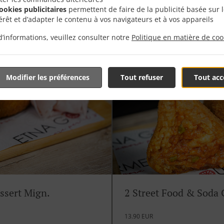
cookies publicitaires
permettent de faire de la publicité basée sur 
nt
Goûtez la meilleure combinaison de
térêt et d’adapter le contenu à vos navigateurs et à vos appareils
panettone salé à prix spécial
d’informations, veuillez consulter notre
Politique en matière de coo
Modifier les préférences
Tout refuser
Tout acc
ssert Mign.
2 Street Food & Soda
13.90 EUR