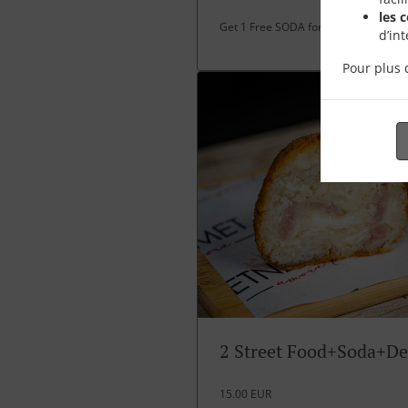
les 
Get 1 Free SODA for over 30 EUR spe
d’in
Pour plus 
2 Street Food+Soda+De
15.00 EUR