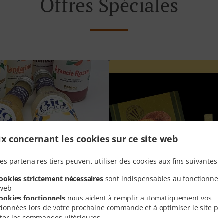
Offres Spéciales
ix concernant les cookies sur ce site web
es partenaires tiers peuvent utiliser des cookies aux fins suivantes 
cookies strictement nécessaires
sont indispensables au fonctionn
 web
cookies fonctionnels
nous aident à remplir automatiquement vos
données lors de votre prochaine commande et à optimiser le site 
Plateau aperò Grand +
liter les commandes ultérieures