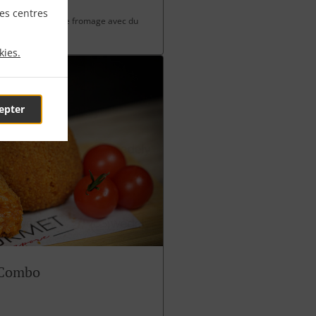
les centres
 charcuterie et de fromage avec du
kies.
epter
 Combo