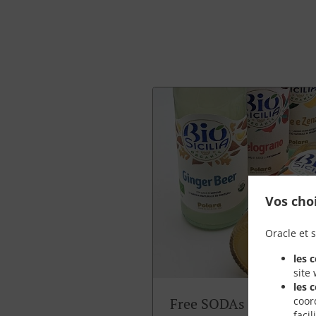
Vos cho
Oracle et s
les 
site
les 
coor
Free SODAs
faci