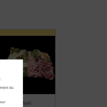
:
ement du
pour
Panettone Salé