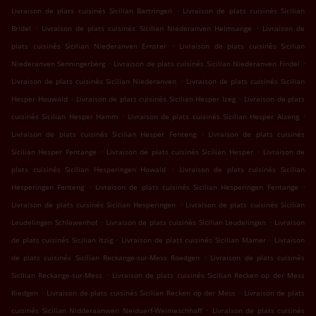
.
Livraison de plats cuisinés Sicilian Bartringen
Livraison de plats cuisinés Sicilian
.
.
Bridel
Livraison de plats cuisinés Sicilian Niederanven Helmsange
Livraison de
.
plats cuisinés Sicilian Niederanven Ernster
Livraison de plats cuisinés Sicilian
.
.
Niederanven Senningerberg
Livraison de plats cuisinés Sicilian Niederanven Findel
.
Livraison de plats cuisinés Sicilian Niederanven
Livraison de plats cuisinés Sicilian
.
.
Hesper Houwald
Livraison de plats cuisinés Sicilian Hesper Izeg
Livraison de plats
.
.
cuisinés Sicilian Hesper Hamm
Livraison de plats cuisinés Sicilian Hesper Alzeng
.
Livraison de plats cuisinés Sicilian Hesper Fenteng
Livraison de plats cuisinés
.
.
Sicilian Hesper Fentange
Livraison de plats cuisinés Sicilian Hesper
Livraison de
.
plats cuisinés Sicilian Hesperingen Howald
Livraison de plats cuisinés Sicilian
.
.
Hesperingen Fenteng
Livraison de plats cuisinés Sicilian Hesperingen Fentange
.
Livraison de plats cuisinés Sicilian Hesperingen
Livraison de plats cuisinés Sicilian
.
.
Leudelingen Schlewenhof
Livraison de plats cuisinés Sicilian Leudelingen
Livraison
.
.
de plats cuisinés Sicilian Itzig
Livraison de plats cuisinés Sicilian Mamer
Livraison
.
de plats cuisinés Sicilian Reckange-sur-Mess Roedgen
Livraison de plats cuisinés
.
Sicilian Reckange-sur-Mess
Livraison de plats cuisinés Sicilian Recken op der Mess
.
.
Riedgen
Livraison de plats cuisinés Sicilian Recken op der Mess
Livraison de plats
.
cuisinés Sicilian Nidderaanwen Neiduerf-Weimeschhaff
Livraison de plats cuisinés