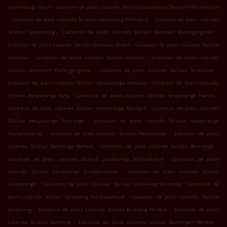
.
Luxemburg Cents
Livraison de plats cuisinés Sicilian Luxemburg Neudorf-Weimershof
.
.
Livraison de plats cuisinés Sicilian Luxemburg Kirchberg
Livraison de plats cuisinés
.
.
Sicilian Luxemburg
Livraison de plats cuisinés Sicilian Strassen Rollengergronn
.
Livraison de plats cuisinés Sicilian Strassen Bridel
Livraison de plats cuisinés Sicilian
.
.
Strassen
Livraison de plats cuisinés Sicilian Howald
Livraison de plats cuisinés
.
.
Sicilian Stroossen Rollengergronn
Livraison de plats cuisinés Sicilian Stroossen
.
Livraison de plats cuisinés Sicilian Hesperange Howald
Livraison de plats cuisinés
.
.
Sicilian Hesperange Itzig
Livraison de plats cuisinés Sicilian Hesperange Hamm
.
Livraison de plats cuisinés Sicilian Hesperange Alzingen
Livraison de plats cuisinés
.
Sicilian Hesperange Fentange
Livraison de plats cuisinés Sicilian Hesperange
.
.
Kockelscheuer
Livraison de plats cuisinés Sicilian Hesperange
Livraison de plats
.
.
cuisinés Sicilian Bertrange Helfent
Livraison de plats cuisinés Sicilian Bertrange
.
Livraison de plats cuisinés Sicilian Leudelange Schlewenhof
Livraison de plats
.
cuisinés Sicilian Leudelange Kockelscheuer
Livraison de plats cuisinés Sicilian
.
.
Leudelange
Livraison de plats cuisinés Sicilian Leideleng Zéisseng
Livraison de
.
plats cuisinés Sicilian Leideleng Schléiwenhaff
Livraison de plats cuisinés Sicilian
.
.
Leideleng
Livraison de plats cuisinés Sicilian Bartreng Helfent
Livraison de plats
.
.
cuisinés Sicilian Bartreng
Livraison de plats cuisinés Sicilian Bartringen Helfent