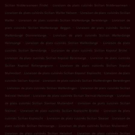
.
.
Sicilian Nidderaanwen Findel
Livraison de plats cuisinés Sicilian Nidderaanwen
.
Livraison de plats cuisinés Sicilian Walfer Helsem
Livraison de plats cuisinés Sicilian
.
.
Walfer
Livraison de plats cuisinés Sicilian Walferdange Bereldange
Livraison de
.
plats cuisinés Sicilian Walferdange Beggen
Livraison de plats cuisinés Sicilian
.
Walferdange Dommeldange
Livraison de plats cuisinés Sicilian Walferdange
.
.
Helmsange
Livraison de plats cuisinés Sicilian Walferdange
Livraison de plats
.
.
cuisinés Sicilian Bereldange
Livraison de plats cuisinés Sicilian Kopstal Bridel
.
Livraison de plats cuisinés Sicilian Kopstal Bereldange
Livraison de plats cuisinés
.
Sicilian Kopstal Rollengergronn
Livraison de plats cuisinés Sicilian Kopstal
.
.
Mullendorf
Livraison de plats cuisinés Sicilian Kopstal Koplescht
Livraison de plats
.
cuisinés Sicilian Kopstal
Livraison de plats cuisinés Sicilian Walferdingen Bereldingen
.
.
Livraison de plats cuisinés Sicilian Walferdingen
Livraison de plats cuisinés Sicilian
.
.
Steinsel Heisdorf
Livraison de plats cuisinés Sicilian Steinsel Helmsange
Livraison
.
de plats cuisinés Sicilian Steinsel Mullendorf
Livraison de plats cuisinés Sicilian
.
.
Steinsel
Livraison de plats cuisinés Sicilian Koplescht Briddel
Livraison de plats
.
.
cuisinés Sicilian Koplescht
Livraison de plats cuisinés Sicilian Steesel
Livraison de
.
.
plats cuisinés Sicilian Helmsange
Livraison de plats cuisinés Sicilian Mullendorf
.
Livraison de plats cuisinés Sicilian Heisdorf
Livraison de plats cuisinés Sicilian