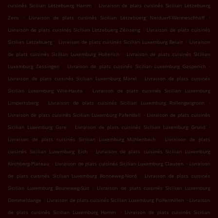
.
cuisinés Sicilian Lëtzebuerg Hamm
Livraison de plats cuisinés Sicilian Lëtzebuerg
.
.
Zens
Livraison de plats cuisinés Sicilian Lëtzebuerg Neiduerf-Weimeschhaff
.
Livraison de plats cuisinés Sicilian Lëtzebuerg Zéisseng
Livraison de plats cuisinés
.
.
Sicilian Lëtzebuerg
Livraison de plats cuisinés Sicilian Luxemburg Belair
Livraison
.
de plats cuisinés Sicilian Luxemburg Hollerich
Livraison de plats cuisinés Sicilian
.
.
Luxemburg Zessingen
Livraison de plats cuisinés Sicilian Luxemburg Gasperich
.
Livraison de plats cuisinés Sicilian Luxemburg Märel
Livraison de plats cuisinés
.
Sicilian Luxemburg Ville-Haute
Livraison de plats cuisinés Sicilian Luxemburg
.
.
Limpertsberg
Livraison de plats cuisinés Sicilian Luxemburg Rollengergronn
.
Livraison de plats cuisinés Sicilian Luxemburg Pafendall
Livraison de plats cuisinés
.
.
Sicilian Luxemburg Gare
Livraison de plats cuisinés Sicilian Luxemburg Grund
.
Livraison de plats cuisinés Sicilian Luxemburg Mühlenbach
Livraison de plats
.
cuisinés Sicilian Luxemburg Eich
Livraison de plats cuisinés Sicilian Luxemburg
.
.
Kirchberg-Plateau
Livraison de plats cuisinés Sicilian Luxemburg Clausen
Livraison
.
de plats cuisinés Sicilian Luxemburg Bonneweg-Nord
Livraison de plats cuisinés
.
Sicilian Luxemburg Bouneweg-Süd
Livraison de plats cuisinés Sicilian Luxemburg
.
.
Dommeldange
Livraison de plats cuisinés Sicilian Luxemburg Polfermillen
Livraison
.
de plats cuisinés Sicilian Luxemburg Hamm
Livraison de plats cuisinés Sicilian