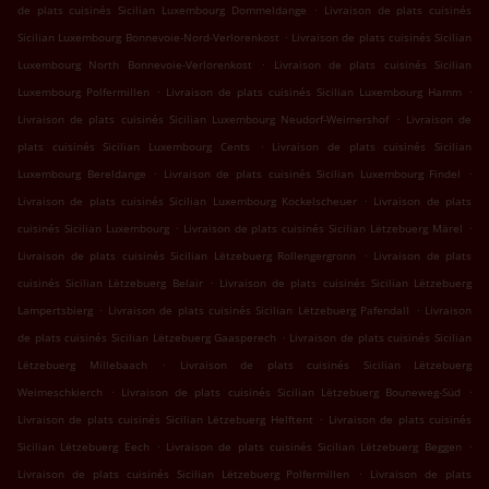
.
de plats cuisinés Sicilian Luxembourg Dommeldange
Livraison de plats cuisinés
.
Sicilian Luxembourg Bonnevoie-Nord-Verlorenkost
Livraison de plats cuisinés Sicilian
.
Luxembourg North Bonnevoie-Verlorenkost
Livraison de plats cuisinés Sicilian
.
.
Luxembourg Polfermillen
Livraison de plats cuisinés Sicilian Luxembourg Hamm
.
Livraison de plats cuisinés Sicilian Luxembourg Neudorf-Weimershof
Livraison de
.
plats cuisinés Sicilian Luxembourg Cents
Livraison de plats cuisinés Sicilian
.
.
Luxembourg Bereldange
Livraison de plats cuisinés Sicilian Luxembourg Findel
.
Livraison de plats cuisinés Sicilian Luxembourg Kockelscheuer
Livraison de plats
.
.
cuisinés Sicilian Luxembourg
Livraison de plats cuisinés Sicilian Lëtzebuerg Märel
.
Livraison de plats cuisinés Sicilian Lëtzebuerg Rollengergronn
Livraison de plats
.
cuisinés Sicilian Lëtzebuerg Belair
Livraison de plats cuisinés Sicilian Lëtzebuerg
.
.
Lampertsbierg
Livraison de plats cuisinés Sicilian Lëtzebuerg Pafendall
Livraison
.
de plats cuisinés Sicilian Lëtzebuerg Gaasperech
Livraison de plats cuisinés Sicilian
.
Lëtzebuerg Millebaach
Livraison de plats cuisinés Sicilian Lëtzebuerg
.
.
Weimeschkierch
Livraison de plats cuisinés Sicilian Lëtzebuerg Bouneweg-Süd
.
Livraison de plats cuisinés Sicilian Lëtzebuerg Helftent
Livraison de plats cuisinés
.
.
Sicilian Lëtzebuerg Eech
Livraison de plats cuisinés Sicilian Lëtzebuerg Beggen
.
Livraison de plats cuisinés Sicilian Lëtzebuerg Polfermillen
Livraison de plats