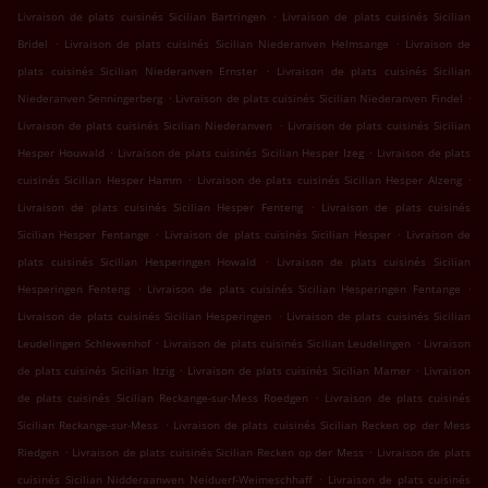
.
Livraison de plats cuisinés Sicilian Bartringen
Livraison de plats cuisinés Sicilian
.
.
Bridel
Livraison de plats cuisinés Sicilian Niederanven Helmsange
Livraison de
.
plats cuisinés Sicilian Niederanven Ernster
Livraison de plats cuisinés Sicilian
.
.
Niederanven Senningerberg
Livraison de plats cuisinés Sicilian Niederanven Findel
.
Livraison de plats cuisinés Sicilian Niederanven
Livraison de plats cuisinés Sicilian
.
.
Hesper Houwald
Livraison de plats cuisinés Sicilian Hesper Izeg
Livraison de plats
.
.
cuisinés Sicilian Hesper Hamm
Livraison de plats cuisinés Sicilian Hesper Alzeng
.
Livraison de plats cuisinés Sicilian Hesper Fenteng
Livraison de plats cuisinés
.
.
Sicilian Hesper Fentange
Livraison de plats cuisinés Sicilian Hesper
Livraison de
.
plats cuisinés Sicilian Hesperingen Howald
Livraison de plats cuisinés Sicilian
.
.
Hesperingen Fenteng
Livraison de plats cuisinés Sicilian Hesperingen Fentange
.
Livraison de plats cuisinés Sicilian Hesperingen
Livraison de plats cuisinés Sicilian
.
.
Leudelingen Schlewenhof
Livraison de plats cuisinés Sicilian Leudelingen
Livraison
.
.
de plats cuisinés Sicilian Itzig
Livraison de plats cuisinés Sicilian Mamer
Livraison
.
de plats cuisinés Sicilian Reckange-sur-Mess Roedgen
Livraison de plats cuisinés
.
Sicilian Reckange-sur-Mess
Livraison de plats cuisinés Sicilian Recken op der Mess
.
.
Riedgen
Livraison de plats cuisinés Sicilian Recken op der Mess
Livraison de plats
.
cuisinés Sicilian Nidderaanwen Neiduerf-Weimeschhaff
Livraison de plats cuisinés