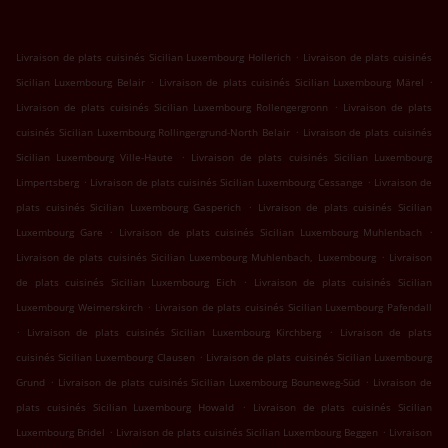
.
Livraison de plats cuisinés Sicilian Luxembourg Hollerich
Livraison de plats cuisinés
.
.
Sicilian Luxembourg Belair
Livraison de plats cuisinés Sicilian Luxembourg Märel
.
Livraison de plats cuisinés Sicilian Luxembourg Rollengergronn
Livraison de plats
.
cuisinés Sicilian Luxembourg Rollingergrund-North Belair
Livraison de plats cuisinés
.
Sicilian Luxembourg Ville-Haute
Livraison de plats cuisinés Sicilian Luxembourg
.
.
Limpertsberg
Livraison de plats cuisinés Sicilian Luxembourg Cessange
Livraison de
.
plats cuisinés Sicilian Luxembourg Gasperich
Livraison de plats cuisinés Sicilian
.
.
Luxembourg Gare
Livraison de plats cuisinés Sicilian Luxembourg Muhlenbach
.
Livraison de plats cuisinés Sicilian Luxembourg Muhlenbach, Luxembourg
Livraison
.
de plats cuisinés Sicilian Luxembourg Eich
Livraison de plats cuisinés Sicilian
.
Luxembourg Weimerskirch
Livraison de plats cuisinés Sicilian Luxembourg Pafendall
.
.
Livraison de plats cuisinés Sicilian Luxembourg Kirchberg
Livraison de plats
.
cuisinés Sicilian Luxembourg Clausen
Livraison de plats cuisinés Sicilian Luxembourg
.
.
Grund
Livraison de plats cuisinés Sicilian Luxembourg Bouneweg-Süd
Livraison de
.
plats cuisinés Sicilian Luxembourg Howald
Livraison de plats cuisinés Sicilian
.
.
Luxembourg Bridel
Livraison de plats cuisinés Sicilian Luxembourg Beggen
Livraison