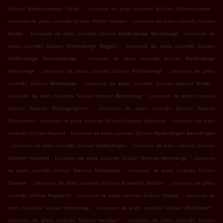
.
.
Sicilian Nidderaanwen Findel
Livraison de plats cuisinés Sicilian Nidderaanwen
.
Livraison de plats cuisinés Sicilian Walfer Helsem
Livraison de plats cuisinés Sicilian
.
.
Walfer
Livraison de plats cuisinés Sicilian Walferdange Bereldange
Livraison de
.
plats cuisinés Sicilian Walferdange Beggen
Livraison de plats cuisinés Sicilian
.
Walferdange Dommeldange
Livraison de plats cuisinés Sicilian Walferdange
.
.
Helmsange
Livraison de plats cuisinés Sicilian Walferdange
Livraison de plats
.
.
cuisinés Sicilian Bereldange
Livraison de plats cuisinés Sicilian Kopstal Bridel
.
Livraison de plats cuisinés Sicilian Kopstal Bereldange
Livraison de plats cuisinés
.
Sicilian Kopstal Rollengergronn
Livraison de plats cuisinés Sicilian Kopstal
.
.
Mullendorf
Livraison de plats cuisinés Sicilian Kopstal Koplescht
Livraison de plats
.
cuisinés Sicilian Kopstal
Livraison de plats cuisinés Sicilian Walferdingen Bereldingen
.
.
Livraison de plats cuisinés Sicilian Walferdingen
Livraison de plats cuisinés Sicilian
.
.
Steinsel Heisdorf
Livraison de plats cuisinés Sicilian Steinsel Helmsange
Livraison
.
de plats cuisinés Sicilian Steinsel Mullendorf
Livraison de plats cuisinés Sicilian
.
.
Steinsel
Livraison de plats cuisinés Sicilian Koplescht Briddel
Livraison de plats
.
.
cuisinés Sicilian Koplescht
Livraison de plats cuisinés Sicilian Steesel
Livraison de
.
.
plats cuisinés Sicilian Helmsange
Livraison de plats cuisinés Sicilian Mullendorf
.
Livraison de plats cuisinés Sicilian Heisdorf
Livraison de plats cuisinés Sicilian