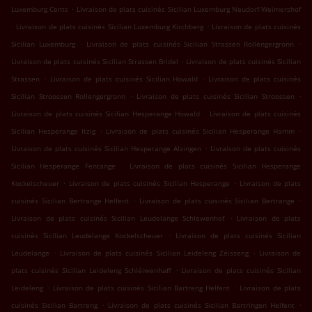
.
Luxemburg Cents
Livraison de plats cuisinés Sicilian Luxemburg Neudorf-Weimershof
.
.
Livraison de plats cuisinés Sicilian Luxemburg Kirchberg
Livraison de plats cuisinés
.
.
Sicilian Luxemburg
Livraison de plats cuisinés Sicilian Strassen Rollengergronn
.
Livraison de plats cuisinés Sicilian Strassen Bridel
Livraison de plats cuisinés Sicilian
.
.
Strassen
Livraison de plats cuisinés Sicilian Howald
Livraison de plats cuisinés
.
.
Sicilian Stroossen Rollengergronn
Livraison de plats cuisinés Sicilian Stroossen
.
Livraison de plats cuisinés Sicilian Hesperange Howald
Livraison de plats cuisinés
.
.
Sicilian Hesperange Itzig
Livraison de plats cuisinés Sicilian Hesperange Hamm
.
Livraison de plats cuisinés Sicilian Hesperange Alzingen
Livraison de plats cuisinés
.
Sicilian Hesperange Fentange
Livraison de plats cuisinés Sicilian Hesperange
.
.
Kockelscheuer
Livraison de plats cuisinés Sicilian Hesperange
Livraison de plats
.
.
cuisinés Sicilian Bertrange Helfent
Livraison de plats cuisinés Sicilian Bertrange
.
Livraison de plats cuisinés Sicilian Leudelange Schlewenhof
Livraison de plats
.
cuisinés Sicilian Leudelange Kockelscheuer
Livraison de plats cuisinés Sicilian
.
.
Leudelange
Livraison de plats cuisinés Sicilian Leideleng Zéisseng
Livraison de
.
plats cuisinés Sicilian Leideleng Schléiwenhaff
Livraison de plats cuisinés Sicilian
.
.
Leideleng
Livraison de plats cuisinés Sicilian Bartreng Helfent
Livraison de plats
.
.
cuisinés Sicilian Bartreng
Livraison de plats cuisinés Sicilian Bartringen Helfent