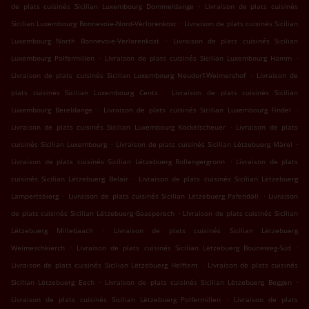
.
de plats cuisinés Sicilian Luxembourg Dommeldange
Livraison de plats cuisinés
.
Sicilian Luxembourg Bonnevoie-Nord-Verlorenkost
Livraison de plats cuisinés Sicilian
.
Luxembourg North Bonnevoie-Verlorenkost
Livraison de plats cuisinés Sicilian
.
.
Luxembourg Polfermillen
Livraison de plats cuisinés Sicilian Luxembourg Hamm
.
Livraison de plats cuisinés Sicilian Luxembourg Neudorf-Weimershof
Livraison de
.
plats cuisinés Sicilian Luxembourg Cents
Livraison de plats cuisinés Sicilian
.
.
Luxembourg Bereldange
Livraison de plats cuisinés Sicilian Luxembourg Findel
.
Livraison de plats cuisinés Sicilian Luxembourg Kockelscheuer
Livraison de plats
.
.
cuisinés Sicilian Luxembourg
Livraison de plats cuisinés Sicilian Lëtzebuerg Märel
.
Livraison de plats cuisinés Sicilian Lëtzebuerg Rollengergronn
Livraison de plats
.
cuisinés Sicilian Lëtzebuerg Belair
Livraison de plats cuisinés Sicilian Lëtzebuerg
.
.
Lampertsbierg
Livraison de plats cuisinés Sicilian Lëtzebuerg Pafendall
Livraison
.
de plats cuisinés Sicilian Lëtzebuerg Gaasperech
Livraison de plats cuisinés Sicilian
.
Lëtzebuerg Millebaach
Livraison de plats cuisinés Sicilian Lëtzebuerg
.
.
Weimeschkierch
Livraison de plats cuisinés Sicilian Lëtzebuerg Bouneweg-Süd
.
Livraison de plats cuisinés Sicilian Lëtzebuerg Helftent
Livraison de plats cuisinés
.
.
Sicilian Lëtzebuerg Eech
Livraison de plats cuisinés Sicilian Lëtzebuerg Beggen
.
Livraison de plats cuisinés Sicilian Lëtzebuerg Polfermillen
Livraison de plats