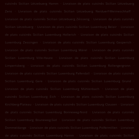
.
cuisinés Sicilian Lëtzebuerg Hamm
Livraison de plats cuisinés Sicilian Lëtzebuerg
.
.
Zens
Livraison de plats cuisinés Sicilian Lëtzebuerg Neiduerf-Weimeschhaff
.
Livraison de plats cuisinés Sicilian Lëtzebuerg Zéisseng
Livraison de plats cuisinés
.
.
Sicilian Lëtzebuerg
Livraison de plats cuisinés Sicilian Luxemburg Belair
Livraison
.
de plats cuisinés Sicilian Luxemburg Hollerich
Livraison de plats cuisinés Sicilian
.
.
Luxemburg Zessingen
Livraison de plats cuisinés Sicilian Luxemburg Gasperich
.
Livraison de plats cuisinés Sicilian Luxemburg Märel
Livraison de plats cuisinés
.
Sicilian Luxemburg Ville-Haute
Livraison de plats cuisinés Sicilian Luxemburg
.
.
Limpertsberg
Livraison de plats cuisinés Sicilian Luxemburg Rollengergronn
.
Livraison de plats cuisinés Sicilian Luxemburg Pafendall
Livraison de plats cuisinés
.
.
Sicilian Luxemburg Gare
Livraison de plats cuisinés Sicilian Luxemburg Grund
.
Livraison de plats cuisinés Sicilian Luxemburg Mühlenbach
Livraison de plats
.
cuisinés Sicilian Luxemburg Eich
Livraison de plats cuisinés Sicilian Luxemburg
.
.
Kirchberg-Plateau
Livraison de plats cuisinés Sicilian Luxemburg Clausen
Livraison
.
de plats cuisinés Sicilian Luxemburg Bonneweg-Nord
Livraison de plats cuisinés
.
Sicilian Luxemburg Bouneweg-Süd
Livraison de plats cuisinés Sicilian Luxemburg
.
.
Dommeldange
Livraison de plats cuisinés Sicilian Luxemburg Polfermillen
Livraison
.
de plats cuisinés Sicilian Luxemburg Hamm
Livraison de plats cuisinés Sicilian