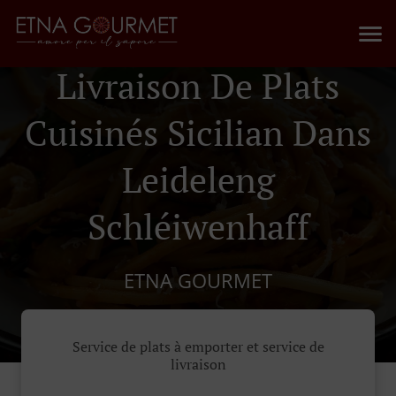
Livraison De Plats
Cuisinés Sicilian Dans
Leideleng
Schléiwenhaff
ETNA GOURMET
Service de plats à emporter et service de
livraison