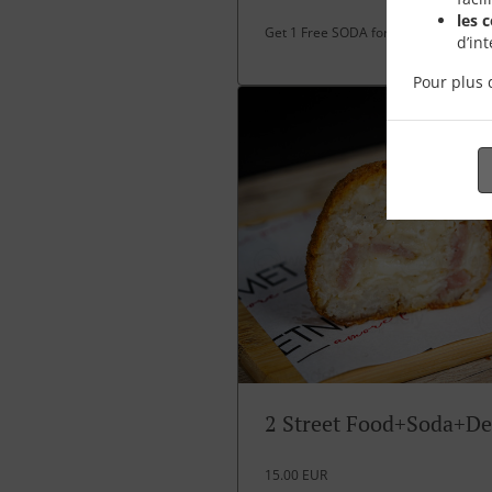
les 
Get 1 Free SODA for over 30 EUR spe
d’in
Pour plus 
2 Street Food+Soda+De
15.00 EUR