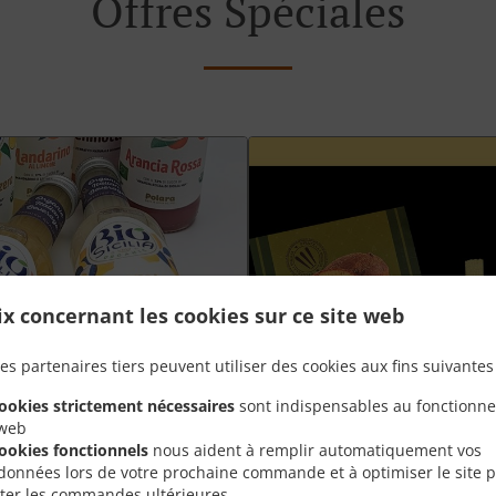
Offres Spéciales
ix concernant les cookies sur ce site web
es partenaires tiers peuvent utiliser des cookies aux fins suivantes 
cookies strictement nécessaires
sont indispensables au fonctionn
 web
cookies fonctionnels
nous aident à remplir automatiquement vos
données lors de votre prochaine commande et à optimiser le site 
Plateau aperò Grand +
liter les commandes ultérieures