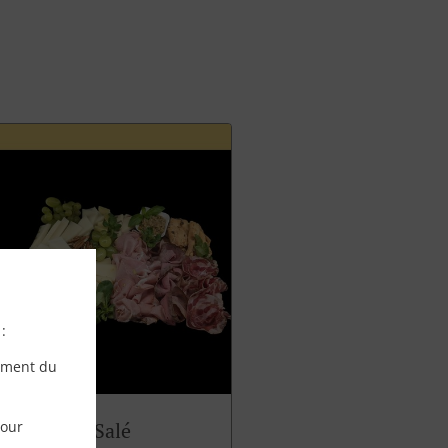
:
ement du
pour
Panettone Salé