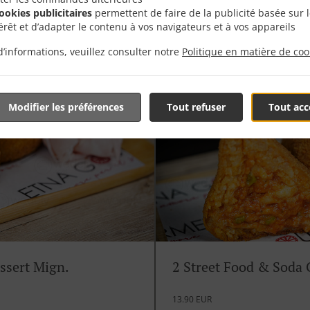
cookies publicitaires
permettent de faire de la publicité basée sur 
nt
Goûtez la meilleure combinaison de
térêt et d’adapter le contenu à vos navigateurs et à vos appareils
panettone salé à prix spécial
d’informations, veuillez consulter notre
Politique en matière de coo
Modifier les préférences
Tout refuser
Tout acc
ssert Mign.
2 Street Food & Soda
13.90 EUR