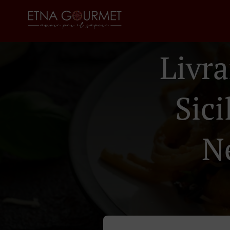
Livra
Sic
N