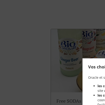
Vos cho
Oracle et s
les 
site
les 
coor
Free SODAs
faci