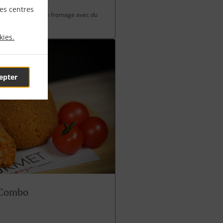
les centres
 charcuterie et de fromage avec du
kies.
epter
 Combo