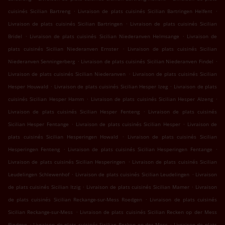
.
.
cuisinés Sicilian Bartreng
Livraison de plats cuisinés Sicilian Bartringen Helfent
.
Livraison de plats cuisinés Sicilian Bartringen
Livraison de plats cuisinés Sicilian
.
.
Bridel
Livraison de plats cuisinés Sicilian Niederanven Helmsange
Livraison de
.
plats cuisinés Sicilian Niederanven Ernster
Livraison de plats cuisinés Sicilian
.
.
Niederanven Senningerberg
Livraison de plats cuisinés Sicilian Niederanven Findel
.
Livraison de plats cuisinés Sicilian Niederanven
Livraison de plats cuisinés Sicilian
.
.
Hesper Houwald
Livraison de plats cuisinés Sicilian Hesper Izeg
Livraison de plats
.
.
cuisinés Sicilian Hesper Hamm
Livraison de plats cuisinés Sicilian Hesper Alzeng
.
Livraison de plats cuisinés Sicilian Hesper Fenteng
Livraison de plats cuisinés
.
.
Sicilian Hesper Fentange
Livraison de plats cuisinés Sicilian Hesper
Livraison de
.
plats cuisinés Sicilian Hesperingen Howald
Livraison de plats cuisinés Sicilian
.
.
Hesperingen Fenteng
Livraison de plats cuisinés Sicilian Hesperingen Fentange
.
Livraison de plats cuisinés Sicilian Hesperingen
Livraison de plats cuisinés Sicilian
.
.
Leudelingen Schlewenhof
Livraison de plats cuisinés Sicilian Leudelingen
Livraison
.
.
de plats cuisinés Sicilian Itzig
Livraison de plats cuisinés Sicilian Mamer
Livraison
.
de plats cuisinés Sicilian Reckange-sur-Mess Roedgen
Livraison de plats cuisinés
.
Sicilian Reckange-sur-Mess
Livraison de plats cuisinés Sicilian Recken op der Mess
.
.
Riedgen
Livraison de plats cuisinés Sicilian Recken op der Mess
Livraison de plats