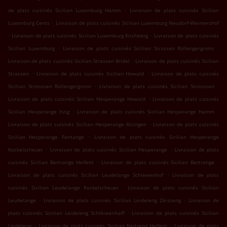
.
de plats cuisinés Sicilian Luxemburg Hamm
Livraison de plats cuisinés Sicilian
.
Luxemburg Cents
Livraison de plats cuisinés Sicilian Luxemburg Neudorf-Weimershof
.
.
Livraison de plats cuisinés Sicilian Luxemburg Kirchberg
Livraison de plats cuisinés
.
.
Sicilian Luxemburg
Livraison de plats cuisinés Sicilian Strassen Rollengergronn
.
Livraison de plats cuisinés Sicilian Strassen Bridel
Livraison de plats cuisinés Sicilian
.
.
Strassen
Livraison de plats cuisinés Sicilian Howald
Livraison de plats cuisinés
.
.
Sicilian Stroossen Rollengergronn
Livraison de plats cuisinés Sicilian Stroossen
.
Livraison de plats cuisinés Sicilian Hesperange Howald
Livraison de plats cuisinés
.
.
Sicilian Hesperange Itzig
Livraison de plats cuisinés Sicilian Hesperange Hamm
.
Livraison de plats cuisinés Sicilian Hesperange Alzingen
Livraison de plats cuisinés
.
Sicilian Hesperange Fentange
Livraison de plats cuisinés Sicilian Hesperange
.
.
Kockelscheuer
Livraison de plats cuisinés Sicilian Hesperange
Livraison de plats
.
.
cuisinés Sicilian Bertrange Helfent
Livraison de plats cuisinés Sicilian Bertrange
.
Livraison de plats cuisinés Sicilian Leudelange Schlewenhof
Livraison de plats
.
cuisinés Sicilian Leudelange Kockelscheuer
Livraison de plats cuisinés Sicilian
.
.
Leudelange
Livraison de plats cuisinés Sicilian Leideleng Zéisseng
Livraison de
.
plats cuisinés Sicilian Leideleng Schléiwenhaff
Livraison de plats cuisinés Sicilian
.
.
Leideleng
Livraison de plats cuisinés Sicilian Bartreng Helfent
Livraison de plats