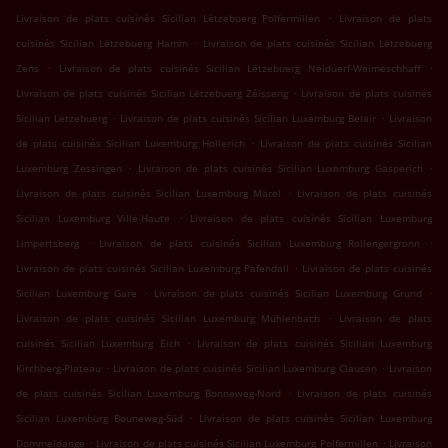
.
Livraison de plats cuisinés Sicilian Lëtzebuerg Polfermillen
Livraison de plats
.
cuisinés Sicilian Lëtzebuerg Hamm
Livraison de plats cuisinés Sicilian Lëtzebuerg
.
.
Zens
Livraison de plats cuisinés Sicilian Lëtzebuerg Neiduerf-Weimeschhaff
.
Livraison de plats cuisinés Sicilian Lëtzebuerg Zéisseng
Livraison de plats cuisinés
.
.
Sicilian Lëtzebuerg
Livraison de plats cuisinés Sicilian Luxemburg Belair
Livraison
.
de plats cuisinés Sicilian Luxemburg Hollerich
Livraison de plats cuisinés Sicilian
.
.
Luxemburg Zessingen
Livraison de plats cuisinés Sicilian Luxemburg Gasperich
.
Livraison de plats cuisinés Sicilian Luxemburg Märel
Livraison de plats cuisinés
.
Sicilian Luxemburg Ville-Haute
Livraison de plats cuisinés Sicilian Luxemburg
.
.
Limpertsberg
Livraison de plats cuisinés Sicilian Luxemburg Rollengergronn
.
Livraison de plats cuisinés Sicilian Luxemburg Pafendall
Livraison de plats cuisinés
.
.
Sicilian Luxemburg Gare
Livraison de plats cuisinés Sicilian Luxemburg Grund
.
Livraison de plats cuisinés Sicilian Luxemburg Mühlenbach
Livraison de plats
.
cuisinés Sicilian Luxemburg Eich
Livraison de plats cuisinés Sicilian Luxemburg
.
.
Kirchberg-Plateau
Livraison de plats cuisinés Sicilian Luxemburg Clausen
Livraison
.
de plats cuisinés Sicilian Luxemburg Bonneweg-Nord
Livraison de plats cuisinés
.
Sicilian Luxemburg Bouneweg-Süd
Livraison de plats cuisinés Sicilian Luxemburg
.
.
Dommeldange
Livraison de plats cuisinés Sicilian Luxemburg Polfermillen
Livraison