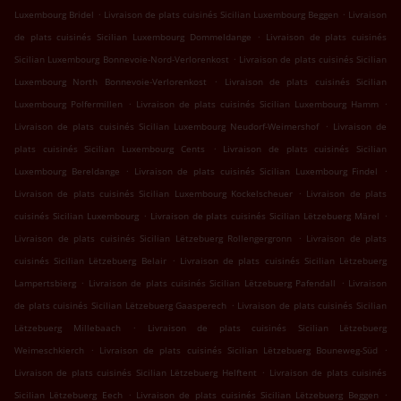
.
.
Luxembourg Bridel
Livraison de plats cuisinés Sicilian Luxembourg Beggen
Livraison
.
de plats cuisinés Sicilian Luxembourg Dommeldange
Livraison de plats cuisinés
.
Sicilian Luxembourg Bonnevoie-Nord-Verlorenkost
Livraison de plats cuisinés Sicilian
.
Luxembourg North Bonnevoie-Verlorenkost
Livraison de plats cuisinés Sicilian
.
.
Luxembourg Polfermillen
Livraison de plats cuisinés Sicilian Luxembourg Hamm
.
Livraison de plats cuisinés Sicilian Luxembourg Neudorf-Weimershof
Livraison de
.
plats cuisinés Sicilian Luxembourg Cents
Livraison de plats cuisinés Sicilian
.
.
Luxembourg Bereldange
Livraison de plats cuisinés Sicilian Luxembourg Findel
.
Livraison de plats cuisinés Sicilian Luxembourg Kockelscheuer
Livraison de plats
.
.
cuisinés Sicilian Luxembourg
Livraison de plats cuisinés Sicilian Lëtzebuerg Märel
.
Livraison de plats cuisinés Sicilian Lëtzebuerg Rollengergronn
Livraison de plats
.
cuisinés Sicilian Lëtzebuerg Belair
Livraison de plats cuisinés Sicilian Lëtzebuerg
.
.
Lampertsbierg
Livraison de plats cuisinés Sicilian Lëtzebuerg Pafendall
Livraison
.
de plats cuisinés Sicilian Lëtzebuerg Gaasperech
Livraison de plats cuisinés Sicilian
.
Lëtzebuerg Millebaach
Livraison de plats cuisinés Sicilian Lëtzebuerg
.
.
Weimeschkierch
Livraison de plats cuisinés Sicilian Lëtzebuerg Bouneweg-Süd
.
Livraison de plats cuisinés Sicilian Lëtzebuerg Helftent
Livraison de plats cuisinés
.
.
Sicilian Lëtzebuerg Eech
Livraison de plats cuisinés Sicilian Lëtzebuerg Beggen