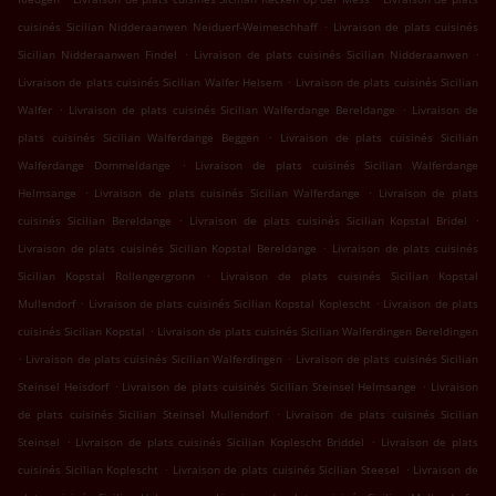
.
cuisinés Sicilian Nidderaanwen Neiduerf-Weimeschhaff
Livraison de plats cuisinés
.
.
Sicilian Nidderaanwen Findel
Livraison de plats cuisinés Sicilian Nidderaanwen
.
Livraison de plats cuisinés Sicilian Walfer Helsem
Livraison de plats cuisinés Sicilian
.
.
Walfer
Livraison de plats cuisinés Sicilian Walferdange Bereldange
Livraison de
.
plats cuisinés Sicilian Walferdange Beggen
Livraison de plats cuisinés Sicilian
.
Walferdange Dommeldange
Livraison de plats cuisinés Sicilian Walferdange
.
.
Helmsange
Livraison de plats cuisinés Sicilian Walferdange
Livraison de plats
.
.
cuisinés Sicilian Bereldange
Livraison de plats cuisinés Sicilian Kopstal Bridel
.
Livraison de plats cuisinés Sicilian Kopstal Bereldange
Livraison de plats cuisinés
.
Sicilian Kopstal Rollengergronn
Livraison de plats cuisinés Sicilian Kopstal
.
.
Mullendorf
Livraison de plats cuisinés Sicilian Kopstal Koplescht
Livraison de plats
.
cuisinés Sicilian Kopstal
Livraison de plats cuisinés Sicilian Walferdingen Bereldingen
.
.
Livraison de plats cuisinés Sicilian Walferdingen
Livraison de plats cuisinés Sicilian
.
.
Steinsel Heisdorf
Livraison de plats cuisinés Sicilian Steinsel Helmsange
Livraison
.
de plats cuisinés Sicilian Steinsel Mullendorf
Livraison de plats cuisinés Sicilian
.
.
Steinsel
Livraison de plats cuisinés Sicilian Koplescht Briddel
Livraison de plats
.
.
cuisinés Sicilian Koplescht
Livraison de plats cuisinés Sicilian Steesel
Livraison de
.
.