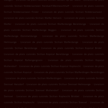
.
cuisinés Sicilian Nidderaanwen Neiduerf-Weimeschhaff
Livraison de plats cuisinés
.
.
Sicilian Nidderaanwen Findel
Livraison de plats cuisinés Sicilian Nidderaanwen
.
Livraison de plats cuisinés Sicilian Walfer Helsem
Livraison de plats cuisinés Sicilian
.
.
Walfer
Livraison de plats cuisinés Sicilian Walferdange Bereldange
Livraison de
.
plats cuisinés Sicilian Walferdange Beggen
Livraison de plats cuisinés Sicilian
.
Walferdange Dommeldange
Livraison de plats cuisinés Sicilian Walferdange
.
.
Helmsange
Livraison de plats cuisinés Sicilian Walferdange
Livraison de plats
.
.
cuisinés Sicilian Bereldange
Livraison de plats cuisinés Sicilian Kopstal Bridel
.
Livraison de plats cuisinés Sicilian Kopstal Bereldange
Livraison de plats cuisinés
.
Sicilian Kopstal Rollengergronn
Livraison de plats cuisinés Sicilian Kopstal
.
.
Mullendorf
Livraison de plats cuisinés Sicilian Kopstal Koplescht
Livraison de plats
.
cuisinés Sicilian Kopstal
Livraison de plats cuisinés Sicilian Walferdingen Bereldingen
.
.
Livraison de plats cuisinés Sicilian Walferdingen
Livraison de plats cuisinés Sicilian
.
.
Steinsel Heisdorf
Livraison de plats cuisinés Sicilian Steinsel Helmsange
Livraison
.
de plats cuisinés Sicilian Steinsel Mullendorf
Livraison de plats cuisinés Sicilian
.
.
Steinsel
Livraison de plats cuisinés Sicilian Koplescht Briddel
Livraison de plats
.
.
cuisinés Sicilian Koplescht
Livraison de plats cuisinés Sicilian Steesel
Livraison de
.
.