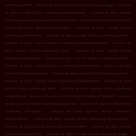
.
.
Luxembourg Bridel
Livraison de plats cuisinés Sicilian Luxembourg Beggen
Livraison
.
de plats cuisinés Sicilian Luxembourg Dommeldange
Livraison de plats cuisinés
.
Sicilian Luxembourg Bonnevoie-Nord-Verlorenkost
Livraison de plats cuisinés Sicilian
.
Luxembourg North Bonnevoie-Verlorenkost
Livraison de plats cuisinés Sicilian
.
.
Luxembourg Polfermillen
Livraison de plats cuisinés Sicilian Luxembourg Hamm
.
Livraison de plats cuisinés Sicilian Luxembourg Neudorf-Weimershof
Livraison de
.
plats cuisinés Sicilian Luxembourg Cents
Livraison de plats cuisinés Sicilian
.
.
Luxembourg Bereldange
Livraison de plats cuisinés Sicilian Luxembourg Findel
.
Livraison de plats cuisinés Sicilian Luxembourg Kockelscheuer
Livraison de plats
.
.
cuisinés Sicilian Luxembourg
Livraison de plats cuisinés Sicilian Lëtzebuerg Märel
.
Livraison de plats cuisinés Sicilian Lëtzebuerg Rollengergronn
Livraison de plats
.
cuisinés Sicilian Lëtzebuerg Belair
Livraison de plats cuisinés Sicilian Lëtzebuerg
.
.
Lampertsbierg
Livraison de plats cuisinés Sicilian Lëtzebuerg Pafendall
Livraison
.
de plats cuisinés Sicilian Lëtzebuerg Gaasperech
Livraison de plats cuisinés Sicilian
.
Lëtzebuerg Millebaach
Livraison de plats cuisinés Sicilian Lëtzebuerg
.
.
Weimeschkierch
Livraison de plats cuisinés Sicilian Lëtzebuerg Bouneweg-Süd
.
Livraison de plats cuisinés Sicilian Lëtzebuerg Helftent
Livraison de plats cuisinés
.
.
Sicilian Lëtzebuerg Eech
Livraison de plats cuisinés Sicilian Lëtzebuerg Beggen