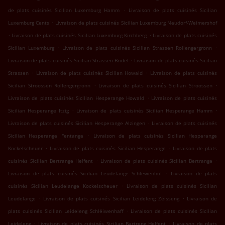
.
de plats cuisinés Sicilian Luxemburg Hamm
Livraison de plats cuisinés Sicilian
.
Luxemburg Cents
Livraison de plats cuisinés Sicilian Luxemburg Neudorf-Weimershof
.
.
Livraison de plats cuisinés Sicilian Luxemburg Kirchberg
Livraison de plats cuisinés
.
.
Sicilian Luxemburg
Livraison de plats cuisinés Sicilian Strassen Rollengergronn
.
Livraison de plats cuisinés Sicilian Strassen Bridel
Livraison de plats cuisinés Sicilian
.
.
Strassen
Livraison de plats cuisinés Sicilian Howald
Livraison de plats cuisinés
.
.
Sicilian Stroossen Rollengergronn
Livraison de plats cuisinés Sicilian Stroossen
.
Livraison de plats cuisinés Sicilian Hesperange Howald
Livraison de plats cuisinés
.
.
Sicilian Hesperange Itzig
Livraison de plats cuisinés Sicilian Hesperange Hamm
.
Livraison de plats cuisinés Sicilian Hesperange Alzingen
Livraison de plats cuisinés
.
Sicilian Hesperange Fentange
Livraison de plats cuisinés Sicilian Hesperange
.
.
Kockelscheuer
Livraison de plats cuisinés Sicilian Hesperange
Livraison de plats
.
.
cuisinés Sicilian Bertrange Helfent
Livraison de plats cuisinés Sicilian Bertrange
.
Livraison de plats cuisinés Sicilian Leudelange Schlewenhof
Livraison de plats
.
cuisinés Sicilian Leudelange Kockelscheuer
Livraison de plats cuisinés Sicilian
.
.
Leudelange
Livraison de plats cuisinés Sicilian Leideleng Zéisseng
Livraison de
.
plats cuisinés Sicilian Leideleng Schléiwenhaff
Livraison de plats cuisinés Sicilian
.
.
Leideleng
Livraison de plats cuisinés Sicilian Bartreng Helfent
Livraison de plats