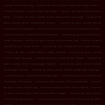
.
.
cuisinés Sicilian Bartreng
Livraison de plats cuisinés Sicilian Bartringen Helfent
.
Livraison de plats cuisinés Sicilian Bartringen
Livraison de plats cuisinés Sicilian
.
.
Bridel
Livraison de plats cuisinés Sicilian Niederanven Helmsange
Livraison de
.
plats cuisinés Sicilian Niederanven Ernster
Livraison de plats cuisinés Sicilian
.
.
Niederanven Senningerberg
Livraison de plats cuisinés Sicilian Niederanven Findel
.
Livraison de plats cuisinés Sicilian Niederanven
Livraison de plats cuisinés Sicilian
.
.
Hesper Houwald
Livraison de plats cuisinés Sicilian Hesper Izeg
Livraison de plats
.
.
cuisinés Sicilian Hesper Hamm
Livraison de plats cuisinés Sicilian Hesper Alzeng
.
Livraison de plats cuisinés Sicilian Hesper Fenteng
Livraison de plats cuisinés
.
.
Sicilian Hesper Fentange
Livraison de plats cuisinés Sicilian Hesper
Livraison de
.
plats cuisinés Sicilian Hesperingen Howald
Livraison de plats cuisinés Sicilian
.
.
Hesperingen Fenteng
Livraison de plats cuisinés Sicilian Hesperingen Fentange
.
Livraison de plats cuisinés Sicilian Hesperingen
Livraison de plats cuisinés Sicilian
.
.
Leudelingen Schlewenhof
Livraison de plats cuisinés Sicilian Leudelingen
Livraison
.
.
de plats cuisinés Sicilian Itzig
Livraison de plats cuisinés Sicilian Mamer
Livraison
.
de plats cuisinés Sicilian Reckange-sur-Mess Roedgen
Livraison de plats cuisinés
.
Sicilian Reckange-sur-Mess
Livraison de plats cuisinés Sicilian Recken op der Mess
.
.
Riedgen
Livraison de plats cuisinés Sicilian Recken op der Mess
Livraison de plats