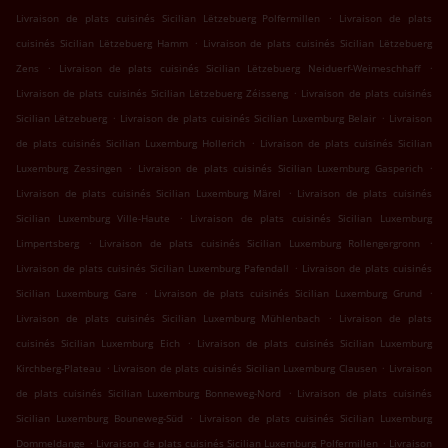
.
Livraison de plats cuisinés Sicilian Lëtzebuerg Polfermillen
Livraison de plats
.
cuisinés Sicilian Lëtzebuerg Hamm
Livraison de plats cuisinés Sicilian Lëtzebuerg
.
.
Zens
Livraison de plats cuisinés Sicilian Lëtzebuerg Neiduerf-Weimeschhaff
.
Livraison de plats cuisinés Sicilian Lëtzebuerg Zéisseng
Livraison de plats cuisinés
.
.
Sicilian Lëtzebuerg
Livraison de plats cuisinés Sicilian Luxemburg Belair
Livraison
.
de plats cuisinés Sicilian Luxemburg Hollerich
Livraison de plats cuisinés Sicilian
.
.
Luxemburg Zessingen
Livraison de plats cuisinés Sicilian Luxemburg Gasperich
.
Livraison de plats cuisinés Sicilian Luxemburg Märel
Livraison de plats cuisinés
.
Sicilian Luxemburg Ville-Haute
Livraison de plats cuisinés Sicilian Luxemburg
.
.
Limpertsberg
Livraison de plats cuisinés Sicilian Luxemburg Rollengergronn
.
Livraison de plats cuisinés Sicilian Luxemburg Pafendall
Livraison de plats cuisinés
.
.
Sicilian Luxemburg Gare
Livraison de plats cuisinés Sicilian Luxemburg Grund
.
Livraison de plats cuisinés Sicilian Luxemburg Mühlenbach
Livraison de plats
.
cuisinés Sicilian Luxemburg Eich
Livraison de plats cuisinés Sicilian Luxemburg
.
.
Kirchberg-Plateau
Livraison de plats cuisinés Sicilian Luxemburg Clausen
Livraison
.
de plats cuisinés Sicilian Luxemburg Bonneweg-Nord
Livraison de plats cuisinés
.
Sicilian Luxemburg Bouneweg-Süd
Livraison de plats cuisinés Sicilian Luxemburg
.
.
Dommeldange
Livraison de plats cuisinés Sicilian Luxemburg Polfermillen
Livraison