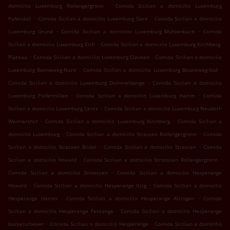
.
domicilio Luxemburg Rollengergronn
Comida Sicilian a domicilio Luxemburg
.
.
Pafendall
Comida Sicilian a domicilio Luxemburg Gare
Comida Sicilian a domicilio
.
.
Luxemburg Grund
Comida Sicilian a domicilio Luxemburg Mühlenbach
Comida
.
Sicilian a domicilio Luxemburg Eich
Comida Sicilian a domicilio Luxemburg Kirchberg-
.
.
Plateau
Comida Sicilian a domicilio Luxemburg Clausen
Comida Sicilian a domicilio
.
.
Luxemburg Bonneweg-Nord
Comida Sicilian a domicilio Luxemburg Bouneweg-Süd
.
Comida Sicilian a domicilio Luxemburg Dommeldange
Comida Sicilian a domicilio
.
.
Luxemburg Polfermillen
Comida Sicilian a domicilio Luxemburg Hamm
Comida
.
Sicilian a domicilio Luxemburg Cents
Comida Sicilian a domicilio Luxemburg Neudorf-
.
.
Weimershof
Comida Sicilian a domicilio Luxemburg Kirchberg
Comida Sicilian a
.
.
domicilio Luxemburg
Comida Sicilian a domicilio Strassen Rollengergronn
Comida
.
.
Sicilian a domicilio Strassen Bridel
Comida Sicilian a domicilio Strassen
Comida
.
.
Sicilian a domicilio Howald
Comida Sicilian a domicilio Stroossen Rollengergronn
.
Comida Sicilian a domicilio Stroossen
Comida Sicilian a domicilio Hesperange
.
.
Howald
Comida Sicilian a domicilio Hesperange Itzig
Comida Sicilian a domicilio
.
.
Hesperange Hamm
Comida Sicilian a domicilio Hesperange Alzingen
Comida
.
Sicilian a domicilio Hesperange Fentange
Comida Sicilian a domicilio Hesperange
.
.
Kockelscheuer
Comida Sicilian a domicilio Hesperange
Comida Sicilian a domicilio