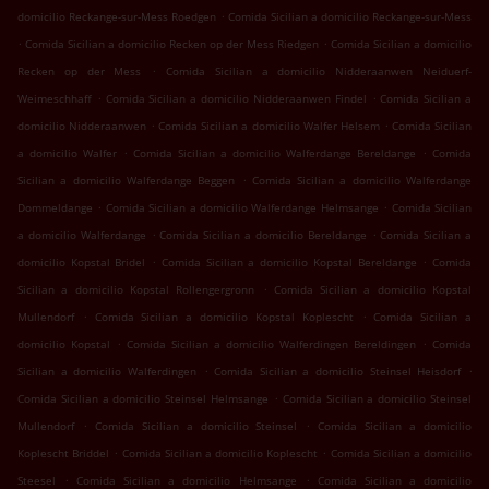
.
domicilio Reckange-sur-Mess Roedgen
Comida Sicilian a domicilio Reckange-sur-Mess
.
.
Comida Sicilian a domicilio Recken op der Mess Riedgen
Comida Sicilian a domicilio
.
Recken op der Mess
Comida Sicilian a domicilio Nidderaanwen Neiduerf-
.
.
Weimeschhaff
Comida Sicilian a domicilio Nidderaanwen Findel
Comida Sicilian a
.
.
domicilio Nidderaanwen
Comida Sicilian a domicilio Walfer Helsem
Comida Sicilian
.
.
a domicilio Walfer
Comida Sicilian a domicilio Walferdange Bereldange
Comida
.
Sicilian a domicilio Walferdange Beggen
Comida Sicilian a domicilio Walferdange
.
.
Dommeldange
Comida Sicilian a domicilio Walferdange Helmsange
Comida Sicilian
.
.
a domicilio Walferdange
Comida Sicilian a domicilio Bereldange
Comida Sicilian a
.
.
domicilio Kopstal Bridel
Comida Sicilian a domicilio Kopstal Bereldange
Comida
.
Sicilian a domicilio Kopstal Rollengergronn
Comida Sicilian a domicilio Kopstal
.
.
Mullendorf
Comida Sicilian a domicilio Kopstal Koplescht
Comida Sicilian a
.
.
domicilio Kopstal
Comida Sicilian a domicilio Walferdingen Bereldingen
Comida
.
.
Sicilian a domicilio Walferdingen
Comida Sicilian a domicilio Steinsel Heisdorf
.
Comida Sicilian a domicilio Steinsel Helmsange
Comida Sicilian a domicilio Steinsel
.
.
Mullendorf
Comida Sicilian a domicilio Steinsel
Comida Sicilian a domicilio
.
.
Koplescht Briddel
Comida Sicilian a domicilio Koplescht
Comida Sicilian a domicilio
.
.
Steesel
Comida Sicilian a domicilio Helmsange
Comida Sicilian a domicilio