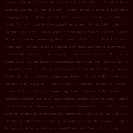
.
.
Luxembourg Belair
Comida Sicilian a domicilio Luxembourg Märel
Comida Sicilian a
.
domicilio Luxembourg Rollengergronn
Comida Sicilian a domicilio Luxembourg
.
.
Rollingergrund-North Belair
Comida Sicilian a domicilio Luxembourg Ville-Haute
.
Comida Sicilian a domicilio Luxembourg Limpertsberg
Comida Sicilian a domicilio
.
.
Luxembourg Cessange
Comida Sicilian a domicilio Luxembourg Gasperich
Comida
.
Sicilian a domicilio Luxembourg Gare
Comida Sicilian a domicilio Luxembourg
.
.
Muhlenbach
Comida Sicilian a domicilio Luxembourg Muhlenbach, Luxembourg
.
Comida Sicilian a domicilio Luxembourg Eich
Comida Sicilian a domicilio Luxembourg
.
.
Weimerskirch
Comida Sicilian a domicilio Luxembourg Pafendall
Comida Sicilian a
.
.
domicilio Luxembourg Kirchberg
Comida Sicilian a domicilio Luxembourg Clausen
.
Comida Sicilian a domicilio Luxembourg Grund
Comida Sicilian a domicilio
.
.
Luxembourg Bouneweg-Süd
Comida Sicilian a domicilio Luxembourg Howald
.
Comida Sicilian a domicilio Luxembourg Bridel
Comida Sicilian a domicilio
.
.
Luxembourg Beggen
Comida Sicilian a domicilio Luxembourg Dommeldange
Comida
.
Sicilian a domicilio Luxembourg Bonnevoie-Nord-Verlorenkost
Comida Sicilian a
.
domicilio Luxembourg North Bonnevoie-Verlorenkost
Comida Sicilian a domicilio
.
.
Luxembourg Polfermillen
Comida Sicilian a domicilio Luxembourg Hamm
Comida
.
Sicilian a domicilio Luxembourg Neudorf-Weimershof
Comida Sicilian a domicilio