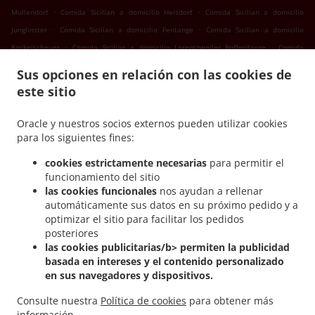
.
.
Mullendorf
Comida Sicilian a domicilio Heisdorf
Comida Sicilian a domicilio
.
.
Junglinster
Comida Sicilian a domicilio Fentange
Comida Sicilian a domicilio
.
.
Kockelscheuer
Comida Sicilian a domicilio Lorentzweiler Bofferdange
Comida
.
Sicilian a domicilio Lorentzweiler Boufer
Comida Sicilian a domicilio Lorentzweiler
Sus opciones en relación con las cookies de
.
.
Helmdange
Comida Sicilian a domicilio Lorentzweiler Hünsdorf
Comida Sicilian a
este sitio
.
.
domicilio Lorentzweiler Hunsdorf
Comida Sicilian a domicilio Lorentzweiler Hielem
.
Comida Sicilian a domicilio Lorentzweiler
Comida Sicilian a domicilio Luerenzweiler
Oracle y nuestros socios externos pueden utilizar cookies
.
.
Boufer
Comida Sicilian a domicilio Luerenzweiler Hielem
Comida Sicilian a
para los siguientes fines:
.
.
domicilio Luerenzweiler
Comida Sicilian a domicilio Helmdange
Comida Sicilian a
cookies estrictamente necesarias
para permitir el
.
.
domicilio Kehlen Bridel
Comida Sicilian a domicilio Kehlen Brameschhaff
Comida
funcionamiento del sitio
.
.
Sicilian a domicilio Kehlen
Comida Sicilian a domicilio Contern
Comida Sicilian a
las cookies funcionales
nos ayudan a rellenar
automáticamente sus datos en su próximo pedido y a
.
.
domicilio Alzingen
Comida Sicilian a domicilio Findel Hamm
Comida Sicilian a
optimizar el sitio para facilitar los pedidos
.
.
domicilio Findel
Comida Sicilian a domicilio Roeser Kockelscheuer
Comida Sicilian
posteriores
.
.
a domicilio Roeser Gasperich
Comida Sicilian a domicilio Roeser Alzingen
Comida
las cookies publicitarias/b> permiten la publicidad
.
.
Sicilian a domicilio Roeser Bivange
Comida Sicilian a domicilio Roeser Fentange
basada en intereses y el contenido personalizado
en sus navegadores y dispositivos.
.
.
Comida Sicilian a domicilio Roeser
Comida Sicilian a domicilio Sandweiler Findel
.
Comida Sicilian a domicilio Sandweiler Hamm
Comida Sicilian a domicilio Sandweiler
Consulte nuestra
Política de cookies
para obtener más
.
.
.
Comida Sicilian a domicilio Hunsdorf
Comida Sicilian a domicilio Ernster
Comida
información.