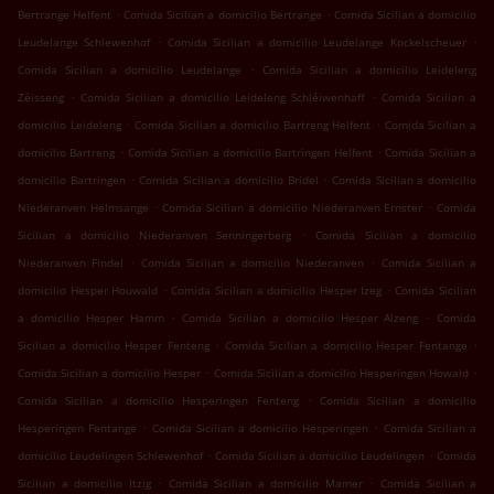
.
.
Bertrange Helfent
Comida Sicilian a domicilio Bertrange
Comida Sicilian a domicilio
.
.
Leudelange Schlewenhof
Comida Sicilian a domicilio Leudelange Kockelscheuer
.
Comida Sicilian a domicilio Leudelange
Comida Sicilian a domicilio Leideleng
.
.
Zéisseng
Comida Sicilian a domicilio Leideleng Schléiwenhaff
Comida Sicilian a
.
.
domicilio Leideleng
Comida Sicilian a domicilio Bartreng Helfent
Comida Sicilian a
.
.
domicilio Bartreng
Comida Sicilian a domicilio Bartringen Helfent
Comida Sicilian a
.
.
domicilio Bartringen
Comida Sicilian a domicilio Bridel
Comida Sicilian a domicilio
.
.
Niederanven Helmsange
Comida Sicilian a domicilio Niederanven Ernster
Comida
.
Sicilian a domicilio Niederanven Senningerberg
Comida Sicilian a domicilio
.
.
Niederanven Findel
Comida Sicilian a domicilio Niederanven
Comida Sicilian a
.
.
domicilio Hesper Houwald
Comida Sicilian a domicilio Hesper Izeg
Comida Sicilian
.
.
a domicilio Hesper Hamm
Comida Sicilian a domicilio Hesper Alzeng
Comida
.
.
Sicilian a domicilio Hesper Fenteng
Comida Sicilian a domicilio Hesper Fentange
.
.
Comida Sicilian a domicilio Hesper
Comida Sicilian a domicilio Hesperingen Howald
.
Comida Sicilian a domicilio Hesperingen Fenteng
Comida Sicilian a domicilio
.
.
Hesperingen Fentange
Comida Sicilian a domicilio Hesperingen
Comida Sicilian a
.
.
domicilio Leudelingen Schlewenhof
Comida Sicilian a domicilio Leudelingen
Comida
.
.
Sicilian a domicilio Itzig
Comida Sicilian a domicilio Mamer
Comida Sicilian a