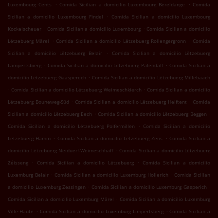
.
.
Luxembourg Cents
Comida Sicilian a domicilio Luxembourg Bereldange
Comida
.
Sicilian a domicilio Luxembourg Findel
Comida Sicilian a domicilio Luxembourg
.
.
Kockelscheuer
Comida Sicilian a domicilio Luxembourg
Comida Sicilian a domicilio
.
.
Lëtzebuerg Märel
Comida Sicilian a domicilio Lëtzebuerg Rollengergronn
Comida
.
Sicilian a domicilio Lëtzebuerg Belair
Comida Sicilian a domicilio Lëtzebuerg
.
.
Lampertsbierg
Comida Sicilian a domicilio Lëtzebuerg Pafendall
Comida Sicilian a
.
domicilio Lëtzebuerg Gaasperech
Comida Sicilian a domicilio Lëtzebuerg Millebaach
.
.
Comida Sicilian a domicilio Lëtzebuerg Weimeschkierch
Comida Sicilian a domicilio
.
.
Lëtzebuerg Bouneweg-Süd
Comida Sicilian a domicilio Lëtzebuerg Helftent
Comida
.
.
Sicilian a domicilio Lëtzebuerg Eech
Comida Sicilian a domicilio Lëtzebuerg Beggen
.
Comida Sicilian a domicilio Lëtzebuerg Polfermillen
Comida Sicilian a domicilio
.
.
Lëtzebuerg Hamm
Comida Sicilian a domicilio Lëtzebuerg Zens
Comida Sicilian a
.
domicilio Lëtzebuerg Neiduerf-Weimeschhaff
Comida Sicilian a domicilio Lëtzebuerg
.
.
Zéisseng
Comida Sicilian a domicilio Lëtzebuerg
Comida Sicilian a domicilio
.
.
Luxemburg Belair
Comida Sicilian a domicilio Luxemburg Hollerich
Comida Sicilian
.
.
a domicilio Luxemburg Zessingen
Comida Sicilian a domicilio Luxemburg Gasperich
.
Comida Sicilian a domicilio Luxemburg Märel
Comida Sicilian a domicilio Luxemburg
.
.
Ville-Haute
Comida Sicilian a domicilio Luxemburg Limpertsberg
Comida Sicilian a