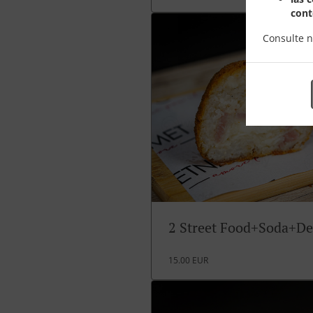
cont
Consulte 
2 Street Food+Soda+De
15.00 EUR