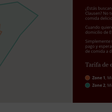
¿Estás buscan
Clausen? No t
comida delici
Cuando quiere
domicilio de 
Simplemente se
pago y espera
de comida a d
Tarifa de 
Zone 1
, M
Zone 2
, M