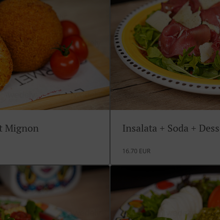
rt Mignon
Insalata + Soda + Des
16.70 EUR