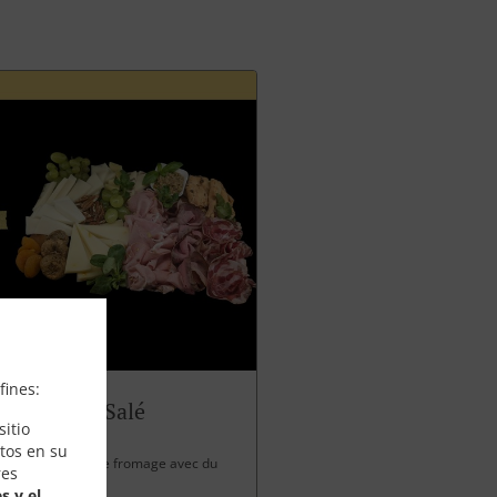
fines:
Panettone Salé
itio
tos en su
 charcuterie et de fromage avec du
res
s y el