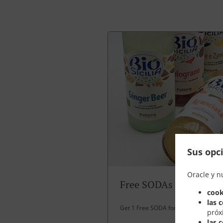
Sus opci
Oracle y n
Free SODAs
cook
las 
Get 1 Free SODA for over 30 EUR spe
próx
las 