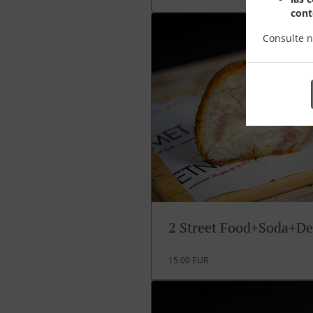
cont
Consulte 
2 Street Food+Soda+De
15.00 EUR