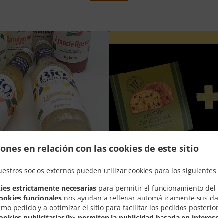
ones en relación con las cookies de este sitio
uestros socios externos pueden utilizar cookies para los siguientes 
Plateau aperò Grand +
ies estrictamente necesarias
para permitir el funcionamiento del s
cookies funcionales
nos ayudan a rellenar automáticamente sus da
nt
Goûtez la meilleure combinaison de
imo pedido y a optimizar el sitio para facilitar los pedidos posterio
panettone salé à prix spécial
cookies publicitarias/b> permiten la publicidad basada en interese