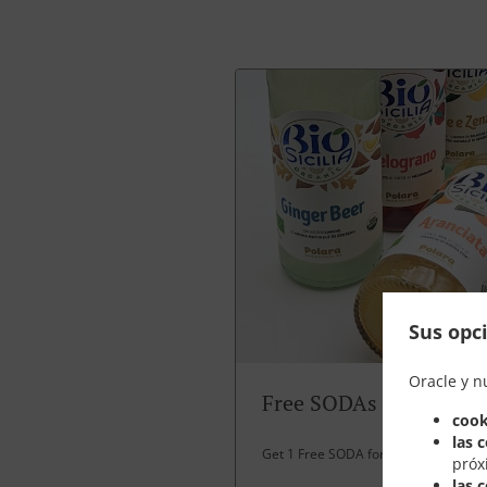
Sus opci
Oracle y n
Free SODAs
cook
las 
Get 1 Free SODA for over 30 EUR spe
próx
las 