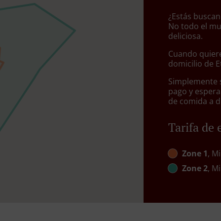
¿Estás buscan
No todo el mu
deliciosa.
Cuando quiere
domicilio de 
Simplemente se
pago y espera
de comida a d
Tarifa de 
Zone 1
, M
Zone 2
, M