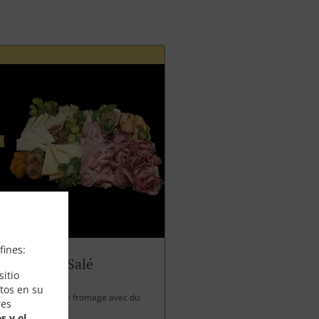
fines:
Panettone Salé
itio
tos en su
 charcuterie et de fromage avec du
res
s y el