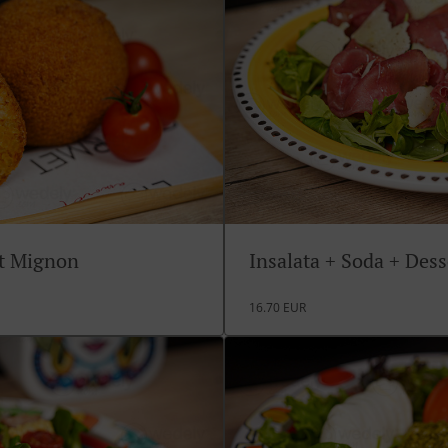
rt Mignon
Insalata + Soda + Des
16.70 EUR