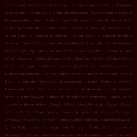
.
Sicilian a domicilio Hesperange Fentange
Comida Sicilian a domicilio Hesperange
.
.
Kockelscheuer
Comida Sicilian a domicilio Hesperange
Comida Sicilian a domicilio
.
.
Bertrange Helfent
Comida Sicilian a domicilio Bertrange
Comida Sicilian a domicilio
.
.
Leudelange Schlewenhof
Comida Sicilian a domicilio Leudelange Kockelscheuer
.
Comida Sicilian a domicilio Leudelange
Comida Sicilian a domicilio Leideleng
.
.
Zéisseng
Comida Sicilian a domicilio Leideleng Schléiwenhaff
Comida Sicilian a
.
.
domicilio Leideleng
Comida Sicilian a domicilio Bartreng Helfent
Comida Sicilian a
.
.
domicilio Bartreng
Comida Sicilian a domicilio Bartringen Helfent
Comida Sicilian a
.
.
domicilio Bartringen
Comida Sicilian a domicilio Bridel
Comida Sicilian a domicilio
.
.
Niederanven Helmsange
Comida Sicilian a domicilio Niederanven Ernster
Comida
.
Sicilian a domicilio Niederanven Senningerberg
Comida Sicilian a domicilio
.
.
Niederanven Findel
Comida Sicilian a domicilio Niederanven
Comida Sicilian a
.
.
domicilio Hesper Houwald
Comida Sicilian a domicilio Hesper Izeg
Comida Sicilian
.
.
a domicilio Hesper Hamm
Comida Sicilian a domicilio Hesper Alzeng
Comida
.
.
Sicilian a domicilio Hesper Fenteng
Comida Sicilian a domicilio Hesper Fentange
.
.
Comida Sicilian a domicilio Hesper
Comida Sicilian a domicilio Hesperingen Howald
.
Comida Sicilian a domicilio Hesperingen Fenteng
Comida Sicilian a domicilio
.
.
Hesperingen Fentange
Comida Sicilian a domicilio Hesperingen
Comida Sicilian a