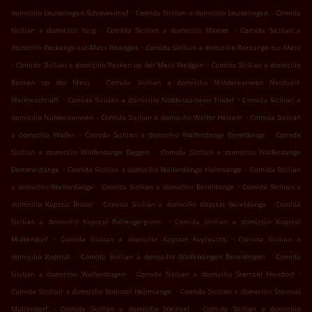
.
.
domicilio Leudelingen Schlewenhof
Comida Sicilian a domicilio Leudelingen
Comida
.
.
Sicilian a domicilio Itzig
Comida Sicilian a domicilio Mamer
Comida Sicilian a
.
domicilio Reckange-sur-Mess Roedgen
Comida Sicilian a domicilio Reckange-sur-Mess
.
.
Comida Sicilian a domicilio Recken op der Mess Riedgen
Comida Sicilian a domicilio
.
Recken op der Mess
Comida Sicilian a domicilio Nidderaanwen Neiduerf-
.
.
Weimeschhaff
Comida Sicilian a domicilio Nidderaanwen Findel
Comida Sicilian a
.
.
domicilio Nidderaanwen
Comida Sicilian a domicilio Walfer Helsem
Comida Sicilian
.
.
a domicilio Walfer
Comida Sicilian a domicilio Walferdange Bereldange
Comida
.
Sicilian a domicilio Walferdange Beggen
Comida Sicilian a domicilio Walferdange
.
.
Dommeldange
Comida Sicilian a domicilio Walferdange Helmsange
Comida Sicilian
.
.
a domicilio Walferdange
Comida Sicilian a domicilio Bereldange
Comida Sicilian a
.
.
domicilio Kopstal Bridel
Comida Sicilian a domicilio Kopstal Bereldange
Comida
.
Sicilian a domicilio Kopstal Rollengergronn
Comida Sicilian a domicilio Kopstal
.
.
Mullendorf
Comida Sicilian a domicilio Kopstal Koplescht
Comida Sicilian a
.
.
domicilio Kopstal
Comida Sicilian a domicilio Walferdingen Bereldingen
Comida
.
.
Sicilian a domicilio Walferdingen
Comida Sicilian a domicilio Steinsel Heisdorf
.
Comida Sicilian a domicilio Steinsel Helmsange
Comida Sicilian a domicilio Steinsel
.
.
Mullendorf
Comida Sicilian a domicilio Steinsel
Comida Sicilian a domicilio