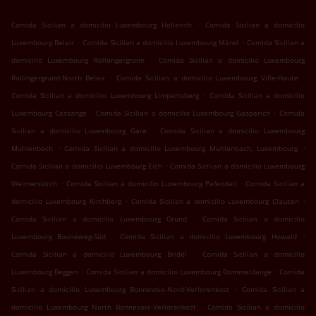
.
Comida Sicilian a domicilio Luxembourg Hollerich
Comida Sicilian a domicilio
.
.
Luxembourg Belair
Comida Sicilian a domicilio Luxembourg Märel
Comida Sicilian a
.
domicilio Luxembourg Rollengergronn
Comida Sicilian a domicilio Luxembourg
.
.
Rollingergrund-North Belair
Comida Sicilian a domicilio Luxembourg Ville-Haute
.
Comida Sicilian a domicilio Luxembourg Limpertsberg
Comida Sicilian a domicilio
.
.
Luxembourg Cessange
Comida Sicilian a domicilio Luxembourg Gasperich
Comida
.
Sicilian a domicilio Luxembourg Gare
Comida Sicilian a domicilio Luxembourg
.
.
Muhlenbach
Comida Sicilian a domicilio Luxembourg Muhlenbach, Luxembourg
.
Comida Sicilian a domicilio Luxembourg Eich
Comida Sicilian a domicilio Luxembourg
.
.
Weimerskirch
Comida Sicilian a domicilio Luxembourg Pafendall
Comida Sicilian a
.
.
domicilio Luxembourg Kirchberg
Comida Sicilian a domicilio Luxembourg Clausen
.
Comida Sicilian a domicilio Luxembourg Grund
Comida Sicilian a domicilio
.
.
Luxembourg Bouneweg-Süd
Comida Sicilian a domicilio Luxembourg Howald
.
Comida Sicilian a domicilio Luxembourg Bridel
Comida Sicilian a domicilio
.
.
Luxembourg Beggen
Comida Sicilian a domicilio Luxembourg Dommeldange
Comida
.
Sicilian a domicilio Luxembourg Bonnevoie-Nord-Verlorenkost
Comida Sicilian a
.
domicilio Luxembourg North Bonnevoie-Verlorenkost
Comida Sicilian a domicilio