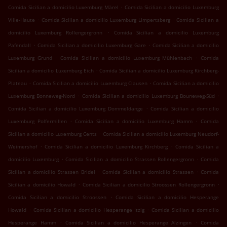
.
Comida Sicilian a domicilio Luxemburg Märel
Comida Sicilian a domicilio Luxemburg
.
.
Ville-Haute
Comida Sicilian a domicilio Luxemburg Limpertsberg
Comida Sicilian a
.
domicilio Luxemburg Rollengergronn
Comida Sicilian a domicilio Luxemburg
.
.
Pafendall
Comida Sicilian a domicilio Luxemburg Gare
Comida Sicilian a domicilio
.
.
Luxemburg Grund
Comida Sicilian a domicilio Luxemburg Mühlenbach
Comida
.
Sicilian a domicilio Luxemburg Eich
Comida Sicilian a domicilio Luxemburg Kirchberg-
.
.
Plateau
Comida Sicilian a domicilio Luxemburg Clausen
Comida Sicilian a domicilio
.
.
Luxemburg Bonneweg-Nord
Comida Sicilian a domicilio Luxemburg Bouneweg-Süd
.
Comida Sicilian a domicilio Luxemburg Dommeldange
Comida Sicilian a domicilio
.
.
Luxemburg Polfermillen
Comida Sicilian a domicilio Luxemburg Hamm
Comida
.
Sicilian a domicilio Luxemburg Cents
Comida Sicilian a domicilio Luxemburg Neudorf-
.
.
Weimershof
Comida Sicilian a domicilio Luxemburg Kirchberg
Comida Sicilian a
.
.
domicilio Luxemburg
Comida Sicilian a domicilio Strassen Rollengergronn
Comida
.
.
Sicilian a domicilio Strassen Bridel
Comida Sicilian a domicilio Strassen
Comida
.
.
Sicilian a domicilio Howald
Comida Sicilian a domicilio Stroossen Rollengergronn
.
Comida Sicilian a domicilio Stroossen
Comida Sicilian a domicilio Hesperange
.
.
Howald
Comida Sicilian a domicilio Hesperange Itzig
Comida Sicilian a domicilio
.
.
Hesperange Hamm
Comida Sicilian a domicilio Hesperange Alzingen
Comida