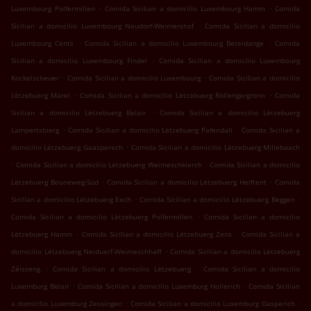
.
.
Luxembourg Polfermillen
Comida Sicilian a domicilio Luxembourg Hamm
Comida
.
Sicilian a domicilio Luxembourg Neudorf-Weimershof
Comida Sicilian a domicilio
.
.
Luxembourg Cents
Comida Sicilian a domicilio Luxembourg Bereldange
Comida
.
Sicilian a domicilio Luxembourg Findel
Comida Sicilian a domicilio Luxembourg
.
.
Kockelscheuer
Comida Sicilian a domicilio Luxembourg
Comida Sicilian a domicilio
.
.
Lëtzebuerg Märel
Comida Sicilian a domicilio Lëtzebuerg Rollengergronn
Comida
.
Sicilian a domicilio Lëtzebuerg Belair
Comida Sicilian a domicilio Lëtzebuerg
.
.
Lampertsbierg
Comida Sicilian a domicilio Lëtzebuerg Pafendall
Comida Sicilian a
.
domicilio Lëtzebuerg Gaasperech
Comida Sicilian a domicilio Lëtzebuerg Millebaach
.
.
Comida Sicilian a domicilio Lëtzebuerg Weimeschkierch
Comida Sicilian a domicilio
.
.
Lëtzebuerg Bouneweg-Süd
Comida Sicilian a domicilio Lëtzebuerg Helftent
Comida
.
.
Sicilian a domicilio Lëtzebuerg Eech
Comida Sicilian a domicilio Lëtzebuerg Beggen
.
Comida Sicilian a domicilio Lëtzebuerg Polfermillen
Comida Sicilian a domicilio
.
.
Lëtzebuerg Hamm
Comida Sicilian a domicilio Lëtzebuerg Zens
Comida Sicilian a
.
domicilio Lëtzebuerg Neiduerf-Weimeschhaff
Comida Sicilian a domicilio Lëtzebuerg
.
.
Zéisseng
Comida Sicilian a domicilio Lëtzebuerg
Comida Sicilian a domicilio
.
.
Luxemburg Belair
Comida Sicilian a domicilio Luxemburg Hollerich
Comida Sicilian
.
.
a domicilio Luxemburg Zessingen
Comida Sicilian a domicilio Luxemburg Gasperich