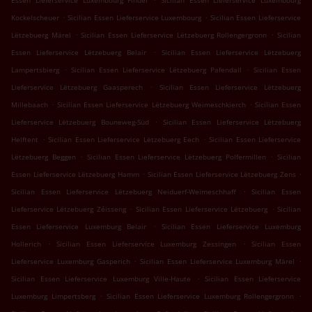
Essen Lieferservice Luxembourg Findel
Sicilian Essen Lieferservice Luxembourg
.
.
Kockelscheuer
Sicilian Essen Lieferservice Luxembourg
Sicilian Essen Lieferservice
.
.
Lëtzebuerg Märel
Sicilian Essen Lieferservice Lëtzebuerg Rollengergronn
Sicilian
.
Essen Lieferservice Lëtzebuerg Belair
Sicilian Essen Lieferservice Lëtzebuerg
.
.
Lampertsbierg
Sicilian Essen Lieferservice Lëtzebuerg Pafendall
Sicilian Essen
.
Lieferservice Lëtzebuerg Gaasperech
Sicilian Essen Lieferservice Lëtzebuerg
.
.
Millebaach
Sicilian Essen Lieferservice Lëtzebuerg Weimeschkierch
Sicilian Essen
.
Lieferservice Lëtzebuerg Bouneweg-Süd
Sicilian Essen Lieferservice Lëtzebuerg
.
.
Helftent
Sicilian Essen Lieferservice Lëtzebuerg Eech
Sicilian Essen Lieferservice
.
.
Lëtzebuerg Beggen
Sicilian Essen Lieferservice Lëtzebuerg Polfermillen
Sicilian
.
.
Essen Lieferservice Lëtzebuerg Hamm
Sicilian Essen Lieferservice Lëtzebuerg Zens
.
Sicilian Essen Lieferservice Lëtzebuerg Neiduerf-Weimeschhaff
Sicilian Essen
.
.
Lieferservice Lëtzebuerg Zéisseng
Sicilian Essen Lieferservice Lëtzebuerg
Sicilian
.
Essen Lieferservice Luxemburg Belair
Sicilian Essen Lieferservice Luxemburg
.
.
Hollerich
Sicilian Essen Lieferservice Luxemburg Zessingen
Sicilian Essen
.
.
Lieferservice Luxemburg Gasperich
Sicilian Essen Lieferservice Luxemburg Märel
.
Sicilian Essen Lieferservice Luxemburg Ville-Haute
Sicilian Essen Lieferservice
.
.
Luxemburg Limpertsberg
Sicilian Essen Lieferservice Luxemburg Rollengergronn
.