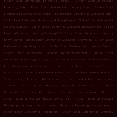
Sicilian Essen Lieferservice Luxemburg Pafendall
Sicilian Essen Lieferservice
.
.
Luxemburg Gare
Sicilian Essen Lieferservice Luxemburg Grund
Sicilian Essen
.
.
Lieferservice Luxemburg Mühlenbach
Sicilian Essen Lieferservice Luxemburg Eich
.
Sicilian Essen Lieferservice Luxemburg Kirchberg-Plateau
Sicilian Essen Lieferservice
.
.
Luxemburg Clausen
Sicilian Essen Lieferservice Luxemburg Bonneweg-Nord
Sicilian
.
Essen Lieferservice Luxemburg Bouneweg-Süd
Sicilian Essen Lieferservice Luxemburg
.
.
Dommeldange
Sicilian Essen Lieferservice Luxemburg Polfermillen
Sicilian Essen
.
.
Lieferservice Luxemburg Hamm
Sicilian Essen Lieferservice Luxemburg Cents
.
Sicilian Essen Lieferservice Luxemburg Neudorf-Weimershof
Sicilian Essen
.
.
Lieferservice Luxemburg Kirchberg
Sicilian Essen Lieferservice Luxemburg
Sicilian
.
Essen Lieferservice Strassen Rollengergronn
Sicilian Essen Lieferservice Strassen
.
.
.
Bridel
Sicilian Essen Lieferservice Strassen
Sicilian Essen Lieferservice Howald
.
Sicilian Essen Lieferservice Stroossen Rollengergronn
Sicilian Essen Lieferservice
.
.
Stroossen
Sicilian Essen Lieferservice Hesperange Howald
Sicilian Essen
.
.
Lieferservice Hesperange Itzig
Sicilian Essen Lieferservice Hesperange Hamm
.
Sicilian Essen Lieferservice Hesperange Alzingen
Sicilian Essen Lieferservice
.
.
Hesperange Fentange
Sicilian Essen Lieferservice Hesperange Kockelscheuer
.
Sicilian Essen Lieferservice Hesperange
Sicilian Essen Lieferservice Bertrange