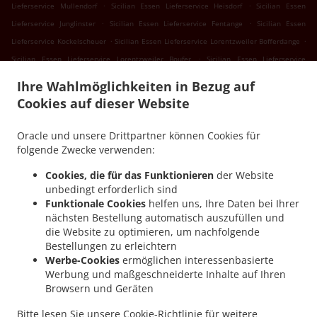
.
.
Lieferservice Mullendorf
Sicilian Essen Lieferservice Heisdorf
Sicilian Essen
.
.
Lieferservice Junglinster
Sicilian Essen Lieferservice Fentange
Sicilian Essen
.
.
Lieferservice Kockelscheuer
Sicilian Essen Lieferservice Lorentzweiler Bofferdange
.
Sicilian Essen Lieferservice Lorentzweiler Boufer
Sicilian Essen Lieferservice
.
.
Lorentzweiler Helmdange
Sicilian Essen Lieferservice Lorentzweiler Hünsdorf
Ihre Wahlmöglichkeiten in Bezug auf
.
Sicilian Essen Lieferservice Lorentzweiler Hunsdorf
Sicilian Essen Lieferservice
Cookies auf dieser Website
.
.
Lorentzweiler Hielem
Sicilian Essen Lieferservice Lorentzweiler
Sicilian Essen
.
Lieferservice Luerenzweiler Boufer
Sicilian Essen Lieferservice Luerenzweiler Hielem
Oracle und unsere Drittpartner können Cookies für
.
.
.
Sicilian Essen Lieferservice Luerenzweiler
Sicilian Essen Lieferservice Helmdange
folgende Zwecke verwenden:
.
Sicilian Essen Lieferservice Kehlen Bridel
Sicilian Essen Lieferservice Kehlen
Cookies, die für das Funktionieren
der Website
.
.
Brameschhaff
Sicilian Essen Lieferservice Kehlen
Sicilian Essen Lieferservice
unbedingt erforderlich sind
.
.
Contern
Sicilian Essen Lieferservice Alzingen
Sicilian Essen Lieferservice Findel
Funktionale Cookies
helfen uns, Ihre Daten bei Ihrer
nächsten Bestellung automatisch auszufüllen und
.
.
Hamm
Sicilian Essen Lieferservice Findel
Sicilian Essen Lieferservice Roeser
die Website zu optimieren, um nachfolgende
.
.
Kockelscheuer
Sicilian Essen Lieferservice Roeser Gasperich
Sicilian Essen
Bestellungen zu erleichtern
.
.
Lieferservice Roeser Alzingen
Sicilian Essen Lieferservice Roeser Bivange
Sicilian
Werbe-Cookies
ermöglichen interessenbasierte
.
.
Essen Lieferservice Roeser Fentange
Sicilian Essen Lieferservice Roeser
Sicilian
Werbung und maßgeschneiderte Inhalte auf Ihren
Browsern und Geräten
.
Essen Lieferservice Sandweiler Findel
Sicilian Essen Lieferservice Sandweiler Hamm
.
.
.
Sicilian Essen Lieferservice Sandweiler
Sicilian Essen Lieferservice Hunsdorf
Bitte lesen Sie unsere
Cookie-Richtlinie
für weitere