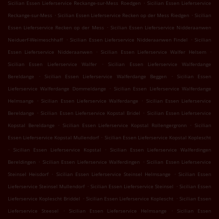
.
Sicilian Essen Lieferservice Reckange-sur-Mess Roedgen
Sicilian Essen Lieferservice
.
.
Reckange-sur-Mess
Sicilian Essen Lieferservice Recken op der Mess Riedgen
Sicilian
.
Essen Lieferservice Recken op der Mess
Sicilian Essen Lieferservice Nidderaanwen
.
.
Neiduerf-Weimeschhaff
Sicilian Essen Lieferservice Nidderaanwen Findel
Sicilian
.
.
Essen Lieferservice Nidderaanwen
Sicilian Essen Lieferservice Walfer Helsem
.
Sicilian Essen Lieferservice Walfer
Sicilian Essen Lieferservice Walferdange
.
.
Bereldange
Sicilian Essen Lieferservice Walferdange Beggen
Sicilian Essen
.
Lieferservice Walferdange Dommeldange
Sicilian Essen Lieferservice Walferdange
.
.
Helmsange
Sicilian Essen Lieferservice Walferdange
Sicilian Essen Lieferservice
.
.
Bereldange
Sicilian Essen Lieferservice Kopstal Bridel
Sicilian Essen Lieferservice
.
.
Kopstal Bereldange
Sicilian Essen Lieferservice Kopstal Rollengergronn
Sicilian
.
Essen Lieferservice Kopstal Mullendorf
Sicilian Essen Lieferservice Kopstal Koplescht
.
.
Sicilian Essen Lieferservice Kopstal
Sicilian Essen Lieferservice Walferdingen
.
.
Bereldingen
Sicilian Essen Lieferservice Walferdingen
Sicilian Essen Lieferservice
.
.
Steinsel Heisdorf
Sicilian Essen Lieferservice Steinsel Helmsange
Sicilian Essen
.
.
Lieferservice Steinsel Mullendorf
Sicilian Essen Lieferservice Steinsel
Sicilian Essen
.
.
Lieferservice Koplescht Briddel
Sicilian Essen Lieferservice Koplescht
Sicilian Essen
.
.
Lieferservice Steesel
Sicilian Essen Lieferservice Helmsange
Sicilian Essen