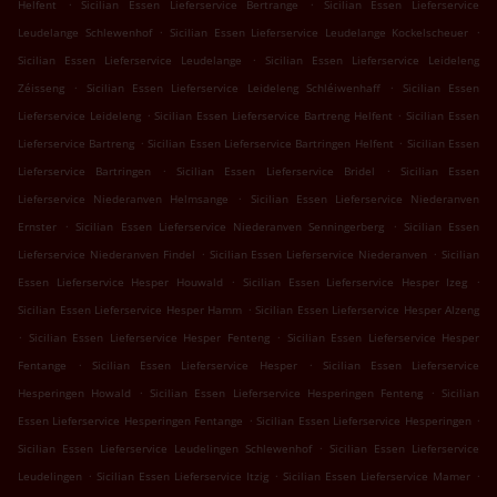
.
.
Helfent
Sicilian Essen Lieferservice Bertrange
Sicilian Essen Lieferservice
.
.
Leudelange Schlewenhof
Sicilian Essen Lieferservice Leudelange Kockelscheuer
.
Sicilian Essen Lieferservice Leudelange
Sicilian Essen Lieferservice Leideleng
.
.
Zéisseng
Sicilian Essen Lieferservice Leideleng Schléiwenhaff
Sicilian Essen
.
.
Lieferservice Leideleng
Sicilian Essen Lieferservice Bartreng Helfent
Sicilian Essen
.
.
Lieferservice Bartreng
Sicilian Essen Lieferservice Bartringen Helfent
Sicilian Essen
.
.
Lieferservice Bartringen
Sicilian Essen Lieferservice Bridel
Sicilian Essen
.
Lieferservice Niederanven Helmsange
Sicilian Essen Lieferservice Niederanven
.
.
Ernster
Sicilian Essen Lieferservice Niederanven Senningerberg
Sicilian Essen
.
.
Lieferservice Niederanven Findel
Sicilian Essen Lieferservice Niederanven
Sicilian
.
.
Essen Lieferservice Hesper Houwald
Sicilian Essen Lieferservice Hesper Izeg
.
Sicilian Essen Lieferservice Hesper Hamm
Sicilian Essen Lieferservice Hesper Alzeng
.
.
Sicilian Essen Lieferservice Hesper Fenteng
Sicilian Essen Lieferservice Hesper
.
.
Fentange
Sicilian Essen Lieferservice Hesper
Sicilian Essen Lieferservice
.
.
Hesperingen Howald
Sicilian Essen Lieferservice Hesperingen Fenteng
Sicilian
.
.
Essen Lieferservice Hesperingen Fentange
Sicilian Essen Lieferservice Hesperingen
.
Sicilian Essen Lieferservice Leudelingen Schlewenhof
Sicilian Essen Lieferservice
.
.
.
Leudelingen
Sicilian Essen Lieferservice Itzig
Sicilian Essen Lieferservice Mamer