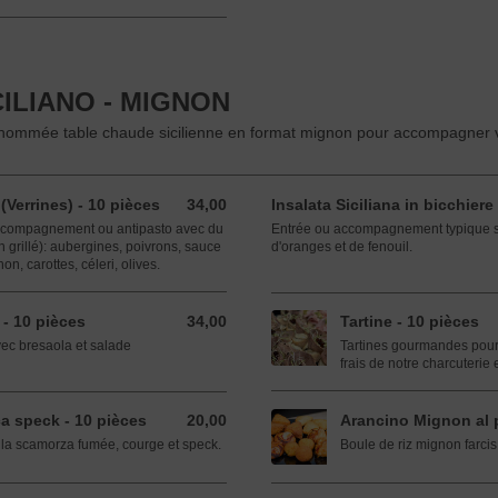
ILIANO - MIGNON
 renommée table chaude sicilienne en format mignon pour accompagner 
(Verrines) - 10 pièces
34,00
Insalata Siciliana in bicchiere
34,00 EUR
 (accompagnement ou antipasto avec du
Entrée ou accompagnement typique si
 grillé): aubergines, poivrons, sauce
d'oranges et de fenouil.
non, carottes, céleri, olives.
 - 10 pièces
34,00
Tartine - 10 pièces
34,00 EUR
c bresaola et salade
Tartines gourmandes pour e
frais de notre charcuterie
a speck - 10 pièces
20,00
Arancino Mignon al p
20,00 EUR
à la scamorza fumée, courge et speck.
Boule de riz mignon farcis