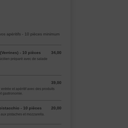
vos apéritifs - 10 pièces minimum
 (Verrines) - 10 pièces
34,00
34,00 EUR
cilien préparé avec de salade
39,00
39,00 EUR
ntrée et apéritif avec des produits
 et gastronomie.
istacchio - 10 pièces
20,00
20,00 EUR
 aux pistaches et mozzarella.