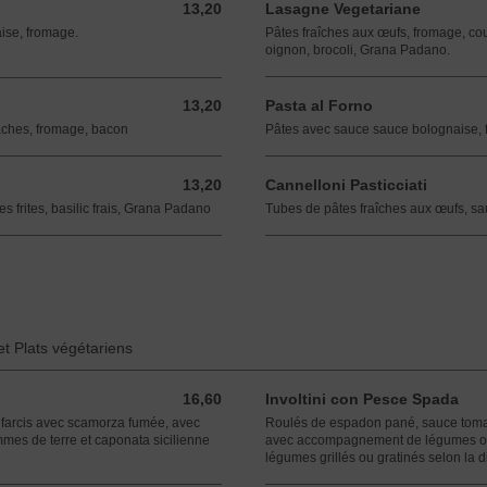
13,20
Lasagne Vegetariane
13,20 EUR
ise, fromage.
Pâtes fraîches aux œufs, fromage, co
oignon, brocoli, Grana Padano.
13,20
Pasta al Forno
13,20 EUR
aches, fromage, bacon
Pâtes avec sauce sauce bolognaise,
13,20
Cannelloni Pasticciati
13,20 EUR
 frites, basilic frais, Grana Padano
Tubes de pâtes fraîches aux œufs, s
et Plats végétariens
16,60
Involtini con Pesce Spada
16,60 EUR
 farcis avec scamorza fumée, avec
Roulés de espadon pané, sauce tomat
s de terre et caponata sicilienne
avec accompagnement de légumes ou 
légumes grillés ou gratinés selon la di