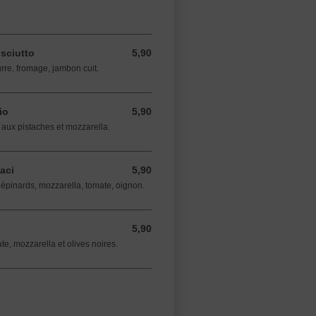
sciutto
5,90
5,90 EUR
urre, fromage, jambon cuit.
io
5,90
5,90 EUR
 aux pistaches et mozzarella.
aci
5,90
5,90 EUR
 épinards, mozzarella, tomate, oignon.
5,90
5,90 EUR
te, mozzarella et olives noires.