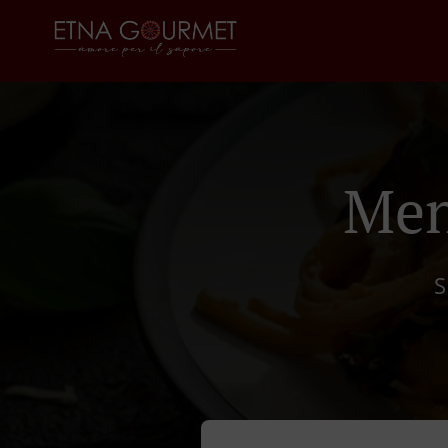
Men
S