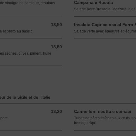
Campana e Rucola
 de vinaigre balsamique, croutons
Salade avec Bresaola, Mozzarella d
13,50
Insalata Capricciosa al Farro 
13,50 EUR
 et pesto au basilic.
Salade verte avec épeautre et légum
13,50
13,50 EUR
s sèches, olives, piment, huile
 de la Sicile et de l'Italie
13,20
Cannelloni ricotta e spinaci
13,20 EUR
 porc
Tubes de pâtes fraîches aux œufs, ric
fromage râpé.