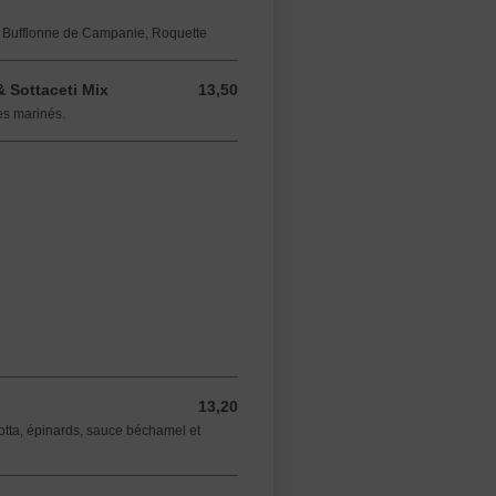
e Bufflonne de Campanie, Roquette
& Sottaceti Mix
13,50
13,50 EUR
es marinés.
13,20
13,20 EUR
otta, épinards, sauce béchamel et