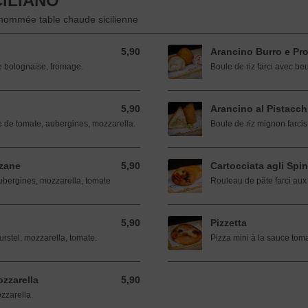
ILIANO
renommée table chaude sicilienne
5,90
Arancino Burro e Pro
5,90 EUR
ce bolognaise, fromage.
Boule de riz farci avec be
5,90
Arancino al Pistacch
5,90 EUR
ce de tomate, aubergines, mozzarella.
Boule de riz mignon farcis
nzane
5,90
Cartocciata agli Spin
5,90 EUR
ubergines, mozzarella, tomate
Rouleau de pâte farci aux
5,90
Pizzetta
5,90 EUR
rstel, mozzarella, tomate.
Pizza mini à la sauce toma
zzarella
5,90
5,90 EUR
zzarella.