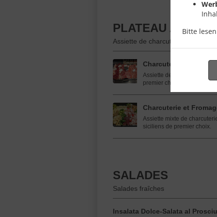
Wer
Inha
PLATEAU APÉRO
Bitte lese
Assiette de charcuteries et fromag
Charcuterie
Assiette de charcuteries typi
premier choix.
Charcuterie et Froma
Assiette mixte de charcuteri
siciliens de premier choix.
SALADES
Salades fraîches
Insalata Dolce-Salata al Prosci