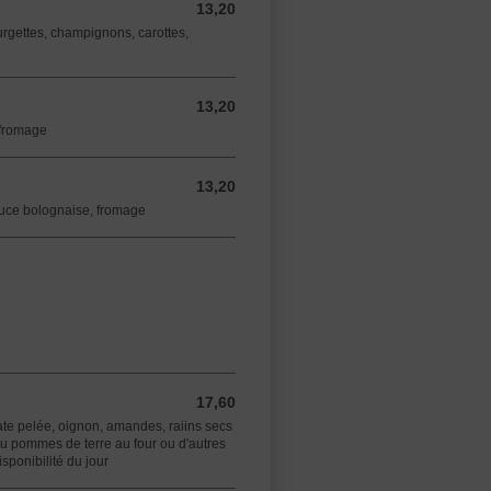
13,20
13,20 EUR
urgettes, champignons, carottes,
13,20
13,20 EUR
 fromage
13,20
13,20 EUR
auce bolognaise, fromage
17,60
17,60 EUR
e pelée, oignon, amandes, raiins secs
pommes de terre au four ou d'autres
sponibilité du jour