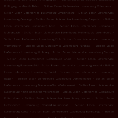
.
.
Rollingergrund-North Belair
Sicilian Essen Lieferservice Luxembourg Ville-Haute
.
Sicilian Essen Lieferservice Luxembourg Limpertsberg
Sicilian Essen Lieferservice
.
.
Luxembourg Cessange
Sicilian Essen Lieferservice Luxembourg Gasperich
Sicilian
.
Essen Lieferservice Luxembourg Gare
Sicilian Essen Lieferservice Luxembourg
.
.
Muhlenbach
Sicilian Essen Lieferservice Luxembourg Muhlenbach, Luxembourg
.
Sicilian Essen Lieferservice Luxembourg Eich
Sicilian Essen Lieferservice Luxembourg
.
.
Weimerskirch
Sicilian Essen Lieferservice Luxembourg Pafendall
Sicilian Essen
.
Lieferservice Luxembourg Kirchberg
Sicilian Essen Lieferservice Luxembourg Clausen
.
.
Sicilian Essen Lieferservice Luxembourg Grund
Sicilian Essen Lieferservice
.
.
Luxembourg Bouneweg-Süd
Sicilian Essen Lieferservice Luxembourg Howald
Sicilian
.
Essen Lieferservice Luxembourg Bridel
Sicilian Essen Lieferservice Luxembourg
.
.
Beggen
Sicilian Essen Lieferservice Luxembourg Dommeldange
Sicilian Essen
.
Lieferservice Luxembourg Bonnevoie-Nord-Verlorenkost
Sicilian Essen Lieferservice
.
Luxembourg North Bonnevoie-Verlorenkost
Sicilian Essen Lieferservice Luxembourg
.
.
Polfermillen
Sicilian Essen Lieferservice Luxembourg Hamm
Sicilian Essen
.
Lieferservice Luxembourg Neudorf-Weimershof
Sicilian Essen Lieferservice
.
.
Luxembourg Cents
Sicilian Essen Lieferservice Luxembourg Bereldange
Sicilian
.