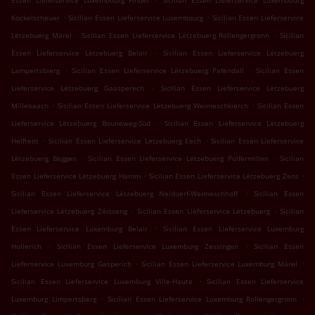
Essen Lieferservice Luxembourg Findel
Sicilian Essen Lieferservice Luxembourg
.
.
Kockelscheuer
Sicilian Essen Lieferservice Luxembourg
Sicilian Essen Lieferservice
.
.
Lëtzebuerg Märel
Sicilian Essen Lieferservice Lëtzebuerg Rollengergronn
Sicilian
.
Essen Lieferservice Lëtzebuerg Belair
Sicilian Essen Lieferservice Lëtzebuerg
.
.
Lampertsbierg
Sicilian Essen Lieferservice Lëtzebuerg Pafendall
Sicilian Essen
.
Lieferservice Lëtzebuerg Gaasperech
Sicilian Essen Lieferservice Lëtzebuerg
.
.
Millebaach
Sicilian Essen Lieferservice Lëtzebuerg Weimeschkierch
Sicilian Essen
.
Lieferservice Lëtzebuerg Bouneweg-Süd
Sicilian Essen Lieferservice Lëtzebuerg
.
.
Helftent
Sicilian Essen Lieferservice Lëtzebuerg Eech
Sicilian Essen Lieferservice
.
.
Lëtzebuerg Beggen
Sicilian Essen Lieferservice Lëtzebuerg Polfermillen
Sicilian
.
.
Essen Lieferservice Lëtzebuerg Hamm
Sicilian Essen Lieferservice Lëtzebuerg Zens
.
Sicilian Essen Lieferservice Lëtzebuerg Neiduerf-Weimeschhaff
Sicilian Essen
.
.
Lieferservice Lëtzebuerg Zéisseng
Sicilian Essen Lieferservice Lëtzebuerg
Sicilian
.
Essen Lieferservice Luxemburg Belair
Sicilian Essen Lieferservice Luxemburg
.
.
Hollerich
Sicilian Essen Lieferservice Luxemburg Zessingen
Sicilian Essen
.
.
Lieferservice Luxemburg Gasperich
Sicilian Essen Lieferservice Luxemburg Märel
.
Sicilian Essen Lieferservice Luxemburg Ville-Haute
Sicilian Essen Lieferservice
.
.
Luxemburg Limpertsberg
Sicilian Essen Lieferservice Luxemburg Rollengergronn
.