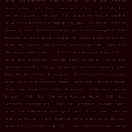
Sicilian Essen Lieferservice Luxemburg Pafendall
Sicilian Essen Lieferservice
.
.
Luxemburg Gare
Sicilian Essen Lieferservice Luxemburg Grund
Sicilian Essen
.
.
Lieferservice Luxemburg Mühlenbach
Sicilian Essen Lieferservice Luxemburg Eich
.
Sicilian Essen Lieferservice Luxemburg Kirchberg-Plateau
Sicilian Essen Lieferservice
.
.
Luxemburg Clausen
Sicilian Essen Lieferservice Luxemburg Bonneweg-Nord
Sicilian
.
Essen Lieferservice Luxemburg Bouneweg-Süd
Sicilian Essen Lieferservice Luxemburg
.
.
Dommeldange
Sicilian Essen Lieferservice Luxemburg Polfermillen
Sicilian Essen
.
.
Lieferservice Luxemburg Hamm
Sicilian Essen Lieferservice Luxemburg Cents
.
Sicilian Essen Lieferservice Luxemburg Neudorf-Weimershof
Sicilian Essen
.
.
Lieferservice Luxemburg Kirchberg
Sicilian Essen Lieferservice Luxemburg
Sicilian
.
Essen Lieferservice Strassen Rollengergronn
Sicilian Essen Lieferservice Strassen
.
.
.
Bridel
Sicilian Essen Lieferservice Strassen
Sicilian Essen Lieferservice Howald
.
Sicilian Essen Lieferservice Stroossen Rollengergronn
Sicilian Essen Lieferservice
.
.
Stroossen
Sicilian Essen Lieferservice Hesperange Howald
Sicilian Essen
.
.
Lieferservice Hesperange Itzig
Sicilian Essen Lieferservice Hesperange Hamm
.
Sicilian Essen Lieferservice Hesperange Alzingen
Sicilian Essen Lieferservice
.
.
Hesperange Fentange
Sicilian Essen Lieferservice Hesperange Kockelscheuer
.
Sicilian Essen Lieferservice Hesperange
Sicilian Essen Lieferservice Bertrange