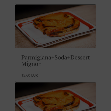
Parmigiana+Soda+Dessert
Mignon
15.60 EUR