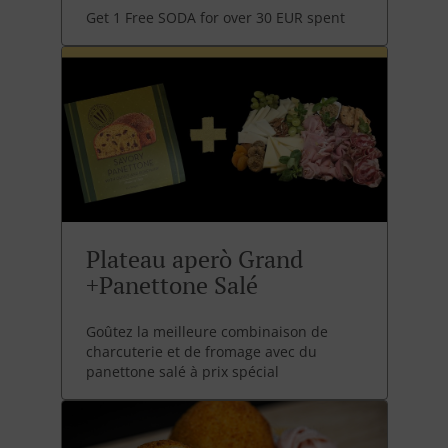
Get 1 Free SODA for over 30 EUR spent
Plateau aperò Grand
+Panettone Salé
Goûtez la meilleure combinaison de
charcuterie et de fromage avec du
panettone salé à prix spécial