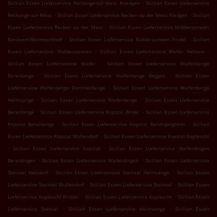
.
Sicilian Essen Lieferservice Reckange-sur-Mess Roedgen
Sicilian Essen Lieferservice
.
.
Reckange-sur-Mess
Sicilian Essen Lieferservice Recken op der Mess Riedgen
Sicilian
.
Essen Lieferservice Recken op der Mess
Sicilian Essen Lieferservice Nidderaanwen
.
.
Neiduerf-Weimeschhaff
Sicilian Essen Lieferservice Nidderaanwen Findel
Sicilian
.
.
Essen Lieferservice Nidderaanwen
Sicilian Essen Lieferservice Walfer Helsem
.
Sicilian Essen Lieferservice Walfer
Sicilian Essen Lieferservice Walferdange
.
.
Bereldange
Sicilian Essen Lieferservice Walferdange Beggen
Sicilian Essen
.
Lieferservice Walferdange Dommeldange
Sicilian Essen Lieferservice Walferdange
.
.
Helmsange
Sicilian Essen Lieferservice Walferdange
Sicilian Essen Lieferservice
.
.
Bereldange
Sicilian Essen Lieferservice Kopstal Bridel
Sicilian Essen Lieferservice
.
.
Kopstal Bereldange
Sicilian Essen Lieferservice Kopstal Rollengergronn
Sicilian
.
Essen Lieferservice Kopstal Mullendorf
Sicilian Essen Lieferservice Kopstal Koplescht
.
.
Sicilian Essen Lieferservice Kopstal
Sicilian Essen Lieferservice Walferdingen
.
.
Bereldingen
Sicilian Essen Lieferservice Walferdingen
Sicilian Essen Lieferservice
.
.
Steinsel Heisdorf
Sicilian Essen Lieferservice Steinsel Helmsange
Sicilian Essen
.
.
Lieferservice Steinsel Mullendorf
Sicilian Essen Lieferservice Steinsel
Sicilian Essen
.
.
Lieferservice Koplescht Briddel
Sicilian Essen Lieferservice Koplescht
Sicilian Essen
.
.
Lieferservice Steesel
Sicilian Essen Lieferservice Helmsange
Sicilian Essen