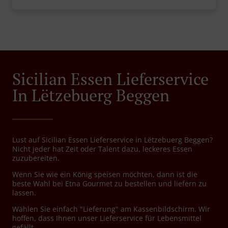
Sicilian Essen Lieferservice
In Lëtzebuerg Beggen
Lust auf Sicilian Essen Lieferservice in Lëtzebuerg Beggen?
Nicht jeder hat Zeit oder Talent dazu, leckeres Essen
zuzubereiten.
Wenn Sie wie ein König speisen möchten, dann ist die
beste Wahl bei Etna Gourmet zu bestellen und liefern zu
lassen.
Wählen Sie einfach "Lieferung" am Kassenbildschirm. Wir
hoffen, dass Ihnen unser Lieferservice für Lebensmittel
gefällt.