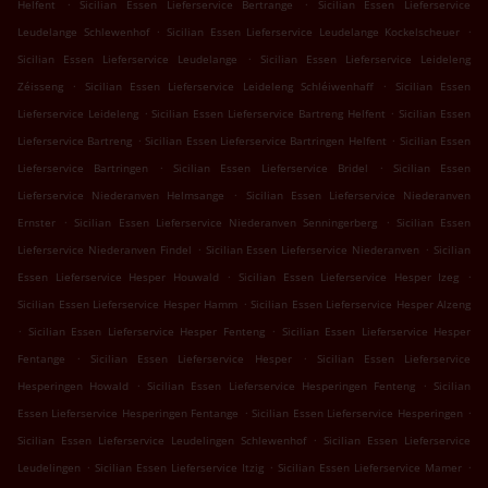
.
.
Helfent
Sicilian Essen Lieferservice Bertrange
Sicilian Essen Lieferservice
.
.
Leudelange Schlewenhof
Sicilian Essen Lieferservice Leudelange Kockelscheuer
.
Sicilian Essen Lieferservice Leudelange
Sicilian Essen Lieferservice Leideleng
.
.
Zéisseng
Sicilian Essen Lieferservice Leideleng Schléiwenhaff
Sicilian Essen
.
.
Lieferservice Leideleng
Sicilian Essen Lieferservice Bartreng Helfent
Sicilian Essen
.
.
Lieferservice Bartreng
Sicilian Essen Lieferservice Bartringen Helfent
Sicilian Essen
.
.
Lieferservice Bartringen
Sicilian Essen Lieferservice Bridel
Sicilian Essen
.
Lieferservice Niederanven Helmsange
Sicilian Essen Lieferservice Niederanven
.
.
Ernster
Sicilian Essen Lieferservice Niederanven Senningerberg
Sicilian Essen
.
.
Lieferservice Niederanven Findel
Sicilian Essen Lieferservice Niederanven
Sicilian
.
.
Essen Lieferservice Hesper Houwald
Sicilian Essen Lieferservice Hesper Izeg
.
Sicilian Essen Lieferservice Hesper Hamm
Sicilian Essen Lieferservice Hesper Alzeng
.
.
Sicilian Essen Lieferservice Hesper Fenteng
Sicilian Essen Lieferservice Hesper
.
.
Fentange
Sicilian Essen Lieferservice Hesper
Sicilian Essen Lieferservice
.
.
Hesperingen Howald
Sicilian Essen Lieferservice Hesperingen Fenteng
Sicilian
.
.
Essen Lieferservice Hesperingen Fentange
Sicilian Essen Lieferservice Hesperingen
.
Sicilian Essen Lieferservice Leudelingen Schlewenhof
Sicilian Essen Lieferservice
.
.
.
Leudelingen
Sicilian Essen Lieferservice Itzig
Sicilian Essen Lieferservice Mamer