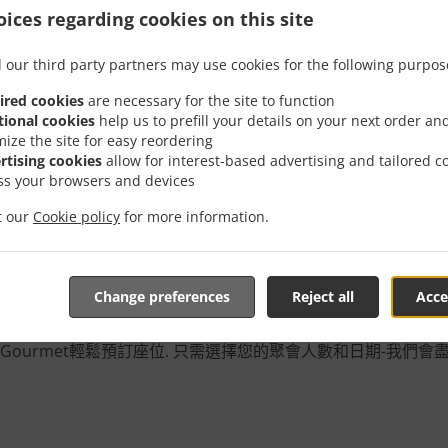
ices regarding cookies on this site
 our third party partners may use cookies for the following purpos
ired cookies
are necessary for the site to function
tional cookies
help us to prefill your details on your next order an
mize the site for easy reordering
rtising cookies
allow for interest-based advertising and tailored c
ss your browsers and devices
mbourg的Etna Gourm
it our
Cookie policy
for more information.
Change preferences
Reject all
Acce
a Gourmet輕鬆預訂座位. 只需選擇您的聚會人數和日期-我們會