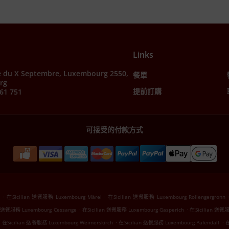
Links
e du X Septembre, Luxembourg 2550,
餐單
rg
提前訂購
61 751
可接受的付款方式
.
.
r
在Sicilian 送餐服務 Luxembourg Märel
在Sicilian 送餐服務 Luxembourg Rollengergronn
.
.
n 送餐服務 Luxembourg Cessange
在Sicilian 送餐服務 Luxembourg Gasperich
在Sicilian 送餐服
.
.
.
在Sicilian 送餐服務 Luxembourg Weimerskirch
在Sicilian 送餐服務 Luxembourg Pafendall
在