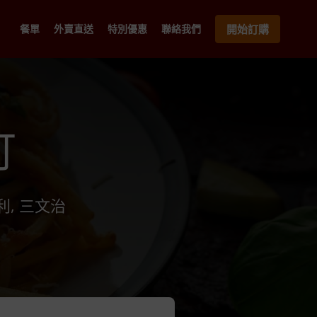
餐單
外賣直送
特別優惠
聯絡我們
開始訂購
訂
利, 三文治