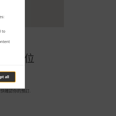
es:
d to
ontent
et預訂座位
pt all
盡快確認你的預訂.