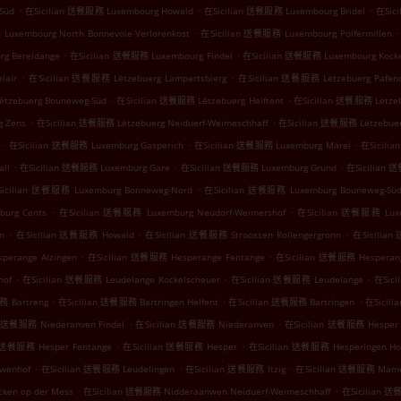
.
.
.
Süd
在Sicilian 送餐服務 Luxembourg Howald
在Sicilian 送餐服務 Luxembourg Bridel
在Sic
.
.
uxembourg North Bonnevoie-Verlorenkost
在Sicilian 送餐服務 Luxembourg Polfermillen
.
.
g Bereldange
在Sicilian 送餐服務 Luxembourg Findel
在Sicilian 送餐服務 Luxembourg Kocke
.
.
lair
在Sicilian 送餐服務 Lëtzebuerg Lampertsbierg
在Sicilian 送餐服務 Lëtzebuerg Pafend
.
.
tzebuerg Bouneweg-Süd
在Sicilian 送餐服務 Lëtzebuerg Helftent
在Sicilian 送餐服務 Lëtzeb
.
.
g Zens
在Sicilian 送餐服務 Lëtzebuerg Neiduerf-Weimeschhaff
在Sicilian 送餐服務 Lëtzebuer
.
.
.
在Sicilian 送餐服務 Luxemburg Gasperich
在Sicilian 送餐服務 Luxemburg Märel
在Sicilia
.
.
.
ll
在Sicilian 送餐服務 Luxemburg Gare
在Sicilian 送餐服務 Luxemburg Grund
在Sicilian 
.
icilian 送餐服務 Luxemburg Bonneweg-Nord
在Sicilian 送餐服務 Luxemburg Bouneweg-Sü
.
.
urg Cents
在Sicilian 送餐服務 Luxemburg Neudorf-Weimershof
在Sicilian 送餐服務 Luxe
.
.
.
n
在Sicilian 送餐服務 Howald
在Sicilian 送餐服務 Stroossen Rollengergronn
在Sicilian
.
.
perange Alzingen
在Sicilian 送餐服務 Hesperange Fentange
在Sicilian 送餐服務 Hesperang
.
.
.
hof
在Sicilian 送餐服務 Leudelange Kockelscheuer
在Sicilian 送餐服務 Leudelange
在Sici
.
.
.
務 Bartreng
在Sicilian 送餐服務 Bartringen Helfent
在Sicilian 送餐服務 Bartringen
在Sicili
.
.
n 送餐服務 Niederanven Findel
在Sicilian 送餐服務 Niederanven
在Sicilian 送餐服務 Hesper
.
.
n 送餐服務 Hesper Fentange
在Sicilian 送餐服務 Hesper
在Sicilian 送餐服務 Hesperingen Ho
.
.
.
ewenhof
在Sicilian 送餐服務 Leudelingen
在Sicilian 送餐服務 Itzig
在Sicilian 送餐服務 Mam
.
.
ken op der Mess
在Sicilian 送餐服務 Nidderaanwen Neiduerf-Weimeschhaff
在Sicilian 送