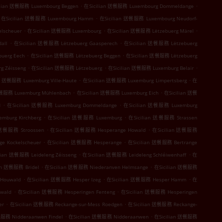
.
.
ilian 送餐服務 Luxembourg Beggen
在Sicilian 送餐服務 Luxembourg Dommeldange
.
在Sicilian 送餐服務 Luxembourg Hamm
在Sicilian 送餐服務 Luxembourg Neudorf-
.
.
.
lscheuer
在Sicilian 送餐服務 Luxembourg
在Sicilian 送餐服務 Lëtzebuerg Märel
.
.
all
在Sicilian 送餐服務 Lëtzebuerg Gaasperech
在Sicilian 送餐服務 Lëtzebuerg
.
.
uerg Eech
在Sicilian 送餐服務 Lëtzebuerg Beggen
在Sicilian 送餐服務 Lëtzebuerg
.
.
.
g Zéisseng
在Sicilian 送餐服務 Lëtzebuerg
在Sicilian 送餐服務 Luxemburg Belair
.
.
n 送餐服務 Luxemburg Ville-Haute
在Sicilian 送餐服務 Luxemburg Limpertsberg
在
.
.
送餐服務 Luxemburg Mühlenbach
在Sicilian 送餐服務 Luxemburg Eich
在Sicilian 送餐
.
.
d
在Sicilian 送餐服務 Luxemburg Dommeldange
在Sicilian 送餐服務 Luxemburg
.
.
mburg Kirchberg
在Sicilian 送餐服務 Luxemburg
在Sicilian 送餐服務 Strassen
.
.
 送餐服務 Stroossen
在Sicilian 送餐服務 Hesperange Howald
在Sicilian 送餐服務
.
.
e Kockelscheuer
在Sicilian 送餐服務 Hesperange
在Sicilian 送餐服務 Bertrange
.
.
lian 送餐服務 Leideleng Zéisseng
在Sicilian 送餐服務 Leideleng Schléiwenhaff
在
.
.
an 送餐服務 Bridel
在Sicilian 送餐服務 Niederanven Helmsange
在Sicilian 送餐服務
.
.
.
 Houwald
在Sicilian 送餐服務 Hesper Izeg
在Sicilian 送餐服務 Hesper Hamm
在
.
.
wald
在Sicilian 送餐服務 Hesperingen Fenteng
在Sicilian 送餐服務 Hesperingen
.
.
er
在Sicilian 送餐服務 Reckange-sur-Mess Roedgen
在Sicilian 送餐服務 Reckange-
.
.
餐服務 Nidderaanwen Findel
在Sicilian 送餐服務 Nidderaanwen
在Sicilian 送餐服務