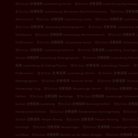
.
在Sicilian 送餐服務 Luxembourg Grund
在Sicilian 送餐服務 Luxembourg Bouneweg-
.
在Sicilian 送餐服務 Luxembourg Bonnevoie-Nord-Verlorenkost
在Sicilian 送餐服務 L
.
.
Weimershof
在Sicilian 送餐服務 Luxembourg Cents
在Sicilian 送餐服務 Luxembour
.
在Sicilian 送餐服務 Lëtzebuerg Rollengergronn
在Sicilian 送餐服務 Lëtzebuerg Be
.
.
Millebaach
在Sicilian 送餐服務 Lëtzebuerg Weimeschkierch
在Sicilian 送餐服務 Lë
.
.
Polfermillen
在Sicilian 送餐服務 Lëtzebuerg Hamm
在Sicilian 送餐服務 Lëtzebuer
.
在Sicilian 送餐服務 Luxemburg Hollerich
在Sicilian 送餐服務 Luxemburg Zessingen
.
Sicilian 送餐服務 Luxemburg Rollengergronn
在Sicilian 送餐服務 Luxemburg Pafenda
.
.
服務 Luxemburg Kirchberg-Plateau
在Sicilian 送餐服務 Luxemburg Clausen
在S
.
.
Polfermillen
在Sicilian 送餐服務 Luxemburg Hamm
在Sicilian 送餐服務 Luxemb
.
.
Rollengergronn
在Sicilian 送餐服務 Strassen Bridel
在Sicilian 送餐服務 Strasse
.
.
Hesperange Itzig
在Sicilian 送餐服務 Hesperange Hamm
在Sicilian 送餐服務 Hes
.
.
Helfent
在Sicilian 送餐服務 Bertrange
在Sicilian 送餐服務 Leudelange Schlewen
.
.
Sicilian 送餐服務 Leideleng
在Sicilian 送餐服務 Bartreng Helfent
在Sicilian 送餐服
.
.
Niederanven Ernster
在Sicilian 送餐服務 Niederanven Senningerberg
在Sicilia
.
.
Sicilian 送餐服務 Hesper Alzeng
在Sicilian 送餐服務 Hesper Fenteng
在Sicilia
.
.
Fentange
在Sicilian 送餐服務 Hesperingen
在Sicilian 送餐服務 Leudelingen Schl
.
.
sur-Mess
在Sicilian 送餐服務 Recken op der Mess Riedgen
在Sicilian 送餐服務 Rec