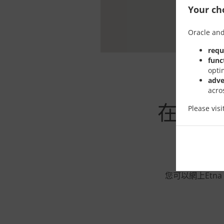
Your cho
Oracle and
requ
func
opti
adve
acro
在Luxe
Please vis
您可以網上Etn