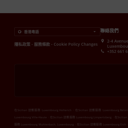
聯絡我們
2-4 Avenu
.
.
隱私政策
服務條款
Cookie Policy Changes
Luxembou
+352 661 6
.
在Sicilian 送餐服務 Luxembourg Hollerich
在Sicilian 送餐服務 Luxembourg Belai
.
.
Luxembourg Ville-Haute
在Sicilian 送餐服務 Luxembourg Limpertsberg
在Sicilia
.
服務 Luxembourg Muhlenbach, Luxembourg
在Sicilian 送餐服務 Luxembourg Eich