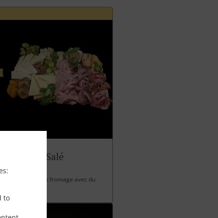
Panettone Salé
es:
 charcuterie et de fromage avec du
d to
ontent