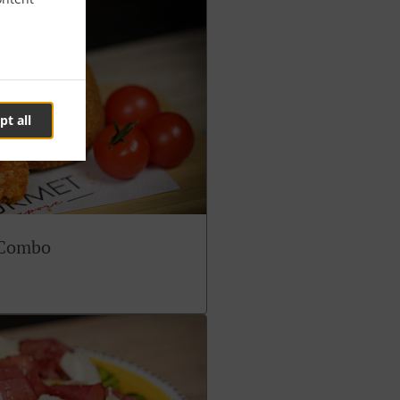
pt all
 Combo