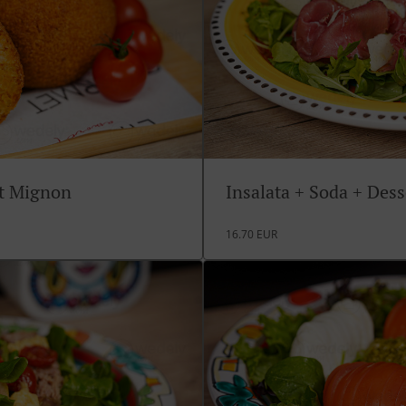
rt Mignon
Insalata + Soda + Des
16.70 EUR