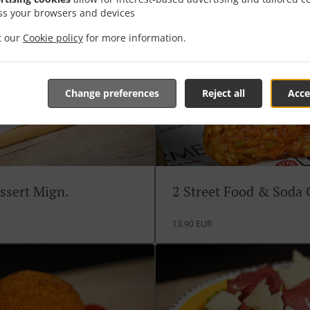
ss your browsers and devices
it our
Cookie policy
for more information.
Change preferences
Reject all
Acce
ssert Mign.
2 Street Food & Soda
13.90 EUR