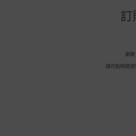
訂購
謝謝
請花點時間瀏