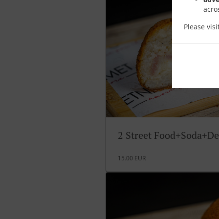
acro
Please vis
2 Street Food+Soda+De
15.00 EUR