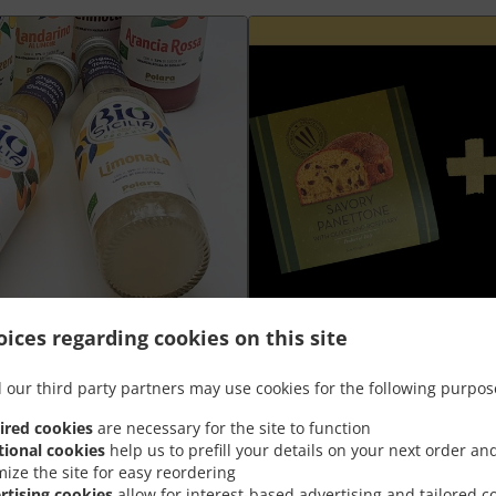
ices regarding cookies on this site
Plateau aperò Grand +
 our third party partners may use cookies for the following purpos
nt
Goûtez la meilleure combinaison de
ired cookies
are necessary for the site to function
panettone salé à prix spécial
tional cookies
help us to prefill your details on your next order an
mize the site for easy reordering
rtising cookies
allow for interest-based advertising and tailored c