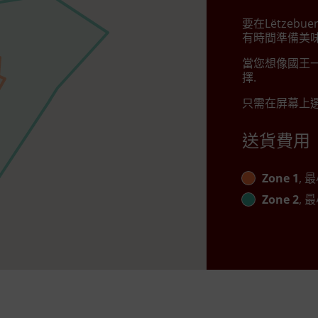
要在Lëtzebu
有時間準備美味
當您想像國王一
擇.
只需在屏幕上選
送貨費用
Zone 1
, 最
Zone 2
, 最