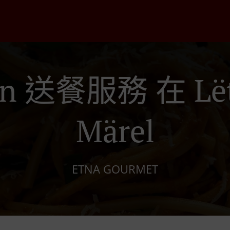
ian 送餐服務 在 Lët
Märel
ETNA GOURMET