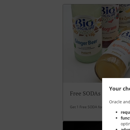
Your cho
Free SODAs
Oracle and
Get 1 Free SODA for over 30 EUR spe
requ
func
opti
adve