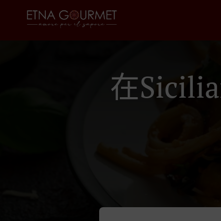
在Sicil