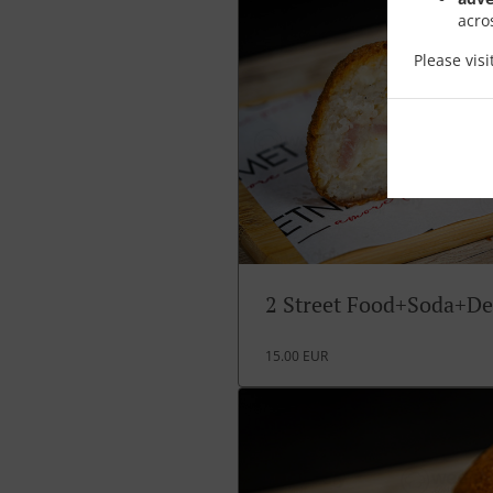
acro
Please vis
2 Street Food+Soda+De
15.00 EUR