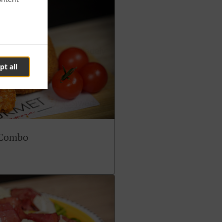
pt all
 Combo