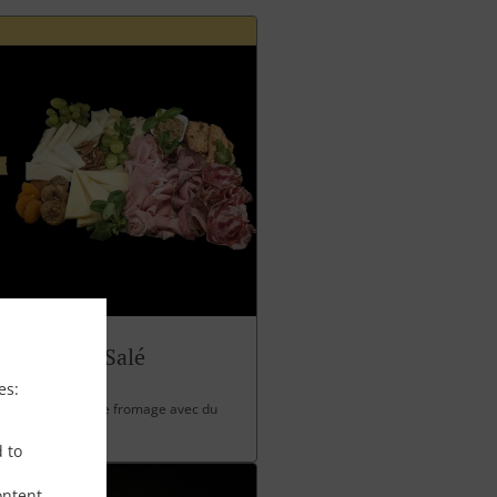
Panettone Salé
es:
 charcuterie et de fromage avec du
d to
ontent