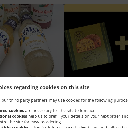
ices regarding cookies on this site
Plateau aperò Grand +
 our third party partners may use cookies for the following purpos
nt
Goûtez la meilleure combinaison de
ired cookies
are necessary for the site to function
panettone salé à prix spécial
tional cookies
help us to prefill your details on your next order an
mize the site for easy reordering
rtising cookies
allow for interest-based advertising and tailored c