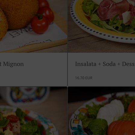
rt Mignon
Insalata + Soda + Des
16.70 EUR