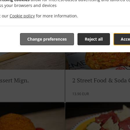
ss your browsers and devices
it our
Cookie policy
for more information.
Change preferences
Reject all
Acce
ssert Mign.
2 Street Food & Soda
13.90 EUR