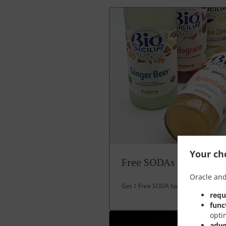
Your cho
Free SODAs
Oracle and
Get 1 Free SODA for over 30 EUR spe
requ
func
opti
adve