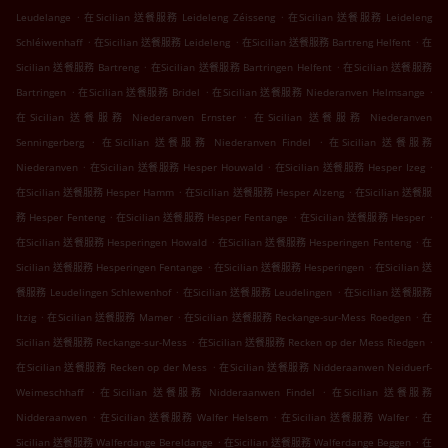
.
.
Leudelange
在Sicilian 送餐服務 Leideleng Zéisseng
在Sicilian 送餐服務 Leideleng
.
.
.
Schléiwenhaff
在Sicilian 送餐服務 Leideleng
在Sicilian 送餐服務 Bartreng Helfent
在
.
.
Sicilian 送餐服務 Bartreng
在Sicilian 送餐服務 Bartringen Helfent
在Sicilian 送餐服務
.
.
.
Bartringen
在Sicilian 送餐服務 Bridel
在Sicilian 送餐服務 Niederanven Helmsange
.
在Sicilian 送餐服務 Niederanven Ernster
在Sicilian 送餐服務 Niederanven
.
.
Senningerberg
在Sicilian 送餐服務 Niederanven Findel
在Sicilian 送餐服務
.
.
.
Niederanven
在Sicilian 送餐服務 Hesper Houwald
在Sicilian 送餐服務 Hesper Izeg
.
.
在Sicilian 送餐服務 Hesper Hamm
在Sicilian 送餐服務 Hesper Alzeng
在Sicilian 送餐服
.
.
.
務 Hesper Fenteng
在Sicilian 送餐服務 Hesper Fentange
在Sicilian 送餐服務 Hesper
.
.
在Sicilian 送餐服務 Hesperingen Howald
在Sicilian 送餐服務 Hesperingen Fenteng
在
.
.
Sicilian 送餐服務 Hesperingen Fentange
在Sicilian 送餐服務 Hesperingen
在Sicilian 送
.
.
餐服務 Leudelingen Schlewenhof
在Sicilian 送餐服務 Leudelingen
在Sicilian 送餐服務
.
.
.
Itzig
在Sicilian 送餐服務 Mamer
在Sicilian 送餐服務 Reckange-sur-Mess Roedgen
在
.
.
Sicilian 送餐服務 Reckange-sur-Mess
在Sicilian 送餐服務 Recken op der Mess Riedgen
.
在Sicilian 送餐服務 Recken op der Mess
在Sicilian 送餐服務 Nidderaanwen Neiduerf-
.
.
Weimeschhaff
在Sicilian 送餐服務 Nidderaanwen Findel
在Sicilian 送餐服務
.
.
.
Nidderaanwen
在Sicilian 送餐服務 Walfer Helsem
在Sicilian 送餐服務 Walfer
在
.
.
Sicilian 送餐服務 Walferdange Bereldange
在Sicilian 送餐服務 Walferdange Beggen
在