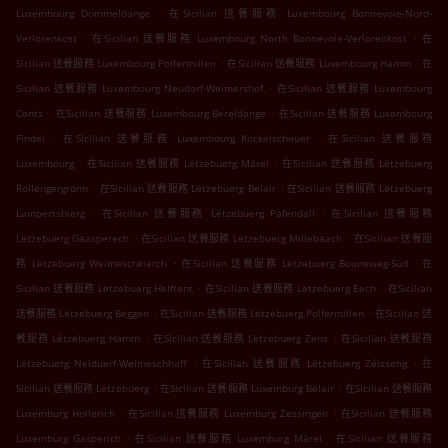
.
Luxembourg Dommeldange
在Sicilian 送餐服務 Luxembourg Bonnevoie-Nord-
.
.
Verlorenkost
在Sicilian 送餐服務 Luxembourg North Bonnevoie-Verlorenkost
在
.
.
Sicilian 送餐服務 Luxembourg Polfermillen
在Sicilian 送餐服務 Luxembourg Hamm
在
.
Sicilian 送餐服務 Luxembourg Neudorf-Weimershof
在Sicilian 送餐服務 Luxembourg
.
.
Cents
在Sicilian 送餐服務 Luxembourg Bereldange
在Sicilian 送餐服務 Luxembourg
.
.
Findel
在Sicilian 送餐服務 Luxembourg Kockelscheuer
在Sicilian 送餐服務
.
.
Luxembourg
在Sicilian 送餐服務 Lëtzebuerg Märel
在Sicilian 送餐服務 Lëtzebuerg
.
.
Rollengergronn
在Sicilian 送餐服務 Lëtzebuerg Belair
在Sicilian 送餐服務 Lëtzebuerg
.
.
Lampertsbierg
在Sicilian 送餐服務 Lëtzebuerg Pafendall
在Sicilian 送餐服務
.
.
Lëtzebuerg Gaasperech
在Sicilian 送餐服務 Lëtzebuerg Millebaach
在Sicilian 送餐服
.
.
務 Lëtzebuerg Weimeschkierch
在Sicilian 送餐服務 Lëtzebuerg Bouneweg-Süd
在
.
.
Sicilian 送餐服務 Lëtzebuerg Helftent
在Sicilian 送餐服務 Lëtzebuerg Eech
在Sicilian
.
.
送餐服務 Lëtzebuerg Beggen
在Sicilian 送餐服務 Lëtzebuerg Polfermillen
在Sicilian 送
.
.
餐服務 Lëtzebuerg Hamm
在Sicilian 送餐服務 Lëtzebuerg Zens
在Sicilian 送餐服務
.
.
Lëtzebuerg Neiduerf-Weimeschhaff
在Sicilian 送餐服務 Lëtzebuerg Zéisseng
在
.
.
Sicilian 送餐服務 Lëtzebuerg
在Sicilian 送餐服務 Luxemburg Belair
在Sicilian 送餐服務
.
.
Luxemburg Hollerich
在Sicilian 送餐服務 Luxemburg Zessingen
在Sicilian 送餐服務
.
.
Luxemburg Gasperich
在Sicilian 送餐服務 Luxemburg Märel
在Sicilian 送餐服務