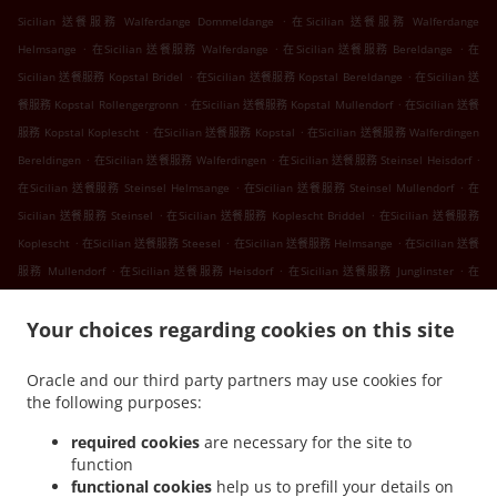
.
Sicilian 送餐服務 Walferdange Dommeldange
在Sicilian 送餐服務 Walferdange
.
.
.
Helmsange
在Sicilian 送餐服務 Walferdange
在Sicilian 送餐服務 Bereldange
在
.
.
Sicilian 送餐服務 Kopstal Bridel
在Sicilian 送餐服務 Kopstal Bereldange
在Sicilian 送
.
.
餐服務 Kopstal Rollengergronn
在Sicilian 送餐服務 Kopstal Mullendorf
在Sicilian 送餐
.
.
服務 Kopstal Koplescht
在Sicilian 送餐服務 Kopstal
在Sicilian 送餐服務 Walferdingen
.
.
.
Bereldingen
在Sicilian 送餐服務 Walferdingen
在Sicilian 送餐服務 Steinsel Heisdorf
.
.
在Sicilian 送餐服務 Steinsel Helmsange
在Sicilian 送餐服務 Steinsel Mullendorf
在
.
.
Sicilian 送餐服務 Steinsel
在Sicilian 送餐服務 Koplescht Briddel
在Sicilian 送餐服務
.
.
.
Koplescht
在Sicilian 送餐服務 Steesel
在Sicilian 送餐服務 Helmsange
在Sicilian 送餐
.
.
.
服務 Mullendorf
在Sicilian 送餐服務 Heisdorf
在Sicilian 送餐服務 Junglinster
在
.
.
Sicilian 送餐服務 Fentange
在Sicilian 送餐服務 Kockelscheuer
在Sicilian 送餐服務
.
.
Your choices regarding cookies on this site
Lorentzweiler Bofferdange
在Sicilian 送餐服務 Lorentzweiler Boufer
在Sicilian 送餐服
.
.
務 Lorentzweiler Helmdange
在Sicilian 送餐服務 Lorentzweiler Hünsdorf
在Sicilian
Oracle and our third party partners may use cookies for
.
.
送餐服務 Lorentzweiler Hunsdorf
在Sicilian 送餐服務 Lorentzweiler Hielem
在Sicilian
the following purposes:
.
.
送餐服務 Lorentzweiler
在Sicilian 送餐服務 Luerenzweiler Boufer
在Sicilian 送餐服務
.
.
Luerenzweiler Hielem
在Sicilian 送餐服務 Luerenzweiler
在Sicilian 送餐服務
required cookies
are necessary for the site to
function
.
.
Helmdange
在Sicilian 送餐服務 Kehlen Bridel
在Sicilian 送餐服務 Kehlen
functional cookies
help us to prefill your details on
.
.
.
Brameschhaff
在Sicilian 送餐服務 Kehlen
在Sicilian 送餐服務 Contern
在Sicilian 送