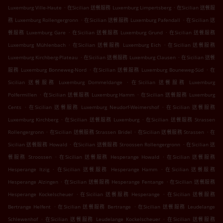
.
.
Luxemburg Ville-Haute
在Sicilian 送餐服務 Luxemburg Limpertsberg
在Sicilian 送餐服
.
.
務 Luxemburg Rollengergronn
在Sicilian 送餐服務 Luxemburg Pafendall
在Sicilian 送
.
.
餐服務 Luxemburg Gare
在Sicilian 送餐服務 Luxemburg Grund
在Sicilian 送餐服務
.
.
Luxemburg Mühlenbach
在Sicilian 送餐服務 Luxemburg Eich
在Sicilian 送餐服務
.
.
Luxemburg Kirchberg-Plateau
在Sicilian 送餐服務 Luxemburg Clausen
在Sicilian 送餐
.
.
服務 Luxemburg Bonneweg-Nord
在Sicilian 送餐服務 Luxemburg Bouneweg-Süd
在
.
Sicilian 送餐服務 Luxemburg Dommeldange
在Sicilian 送餐服務 Luxemburg
.
.
Polfermillen
在Sicilian 送餐服務 Luxemburg Hamm
在Sicilian 送餐服務 Luxemburg
.
.
Cents
在Sicilian 送餐服務 Luxemburg Neudorf-Weimershof
在Sicilian 送餐服務
.
.
Luxemburg Kirchberg
在Sicilian 送餐服務 Luxemburg
在Sicilian 送餐服務 Strassen
.
.
.
Rollengergronn
在Sicilian 送餐服務 Strassen Bridel
在Sicilian 送餐服務 Strassen
在
.
.
Sicilian 送餐服務 Howald
在Sicilian 送餐服務 Stroossen Rollengergronn
在Sicilian 送
.
.
餐服務 Stroossen
在Sicilian 送餐服務 Hesperange Howald
在Sicilian 送餐服務
.
.
Hesperange Itzig
在Sicilian 送餐服務 Hesperange Hamm
在Sicilian 送餐服務
.
.
Hesperange Alzingen
在Sicilian 送餐服務 Hesperange Fentange
在Sicilian 送餐服務
.
.
Hesperange Kockelscheuer
在Sicilian 送餐服務 Hesperange
在Sicilian 送餐服務
.
.
Bertrange Helfent
在Sicilian 送餐服務 Bertrange
在Sicilian 送餐服務 Leudelange
.
.
Schlewenhof
在Sicilian 送餐服務 Leudelange Kockelscheuer
在Sicilian 送餐服務