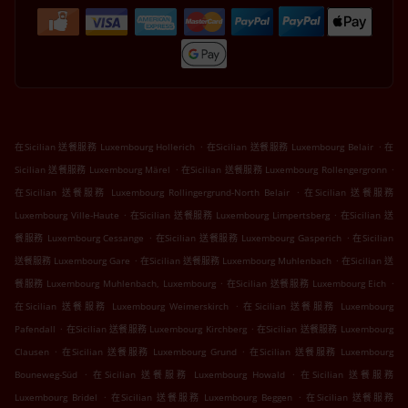
.
.
在Sicilian 送餐服務 Luxembourg Hollerich
在Sicilian 送餐服務 Luxembourg Belair
在
.
.
Sicilian 送餐服務 Luxembourg Märel
在Sicilian 送餐服務 Luxembourg Rollengergronn
.
在Sicilian 送餐服務 Luxembourg Rollingergrund-North Belair
在Sicilian 送餐服務
.
.
Luxembourg Ville-Haute
在Sicilian 送餐服務 Luxembourg Limpertsberg
在Sicilian 送
.
.
餐服務 Luxembourg Cessange
在Sicilian 送餐服務 Luxembourg Gasperich
在Sicilian
.
.
送餐服務 Luxembourg Gare
在Sicilian 送餐服務 Luxembourg Muhlenbach
在Sicilian 送
.
.
餐服務 Luxembourg Muhlenbach, Luxembourg
在Sicilian 送餐服務 Luxembourg Eich
.
在Sicilian 送餐服務 Luxembourg Weimerskirch
在Sicilian 送餐服務 Luxembourg
.
.
Pafendall
在Sicilian 送餐服務 Luxembourg Kirchberg
在Sicilian 送餐服務 Luxembourg
.
.
Clausen
在Sicilian 送餐服務 Luxembourg Grund
在Sicilian 送餐服務 Luxembourg
.
.
Bouneweg-Süd
在Sicilian 送餐服務 Luxembourg Howald
在Sicilian 送餐服務
.
.
Luxembourg Bridel
在Sicilian 送餐服務 Luxembourg Beggen
在Sicilian 送餐服務