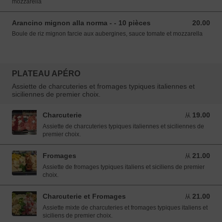
mozzarella
Arancino mignon alla norma - - 10 pièces
20.00
20.00 EUR
Boule de riz mignon farcie aux aubergines, sauce tomate et mozzarella
PLATEAU APÉRO
Assiette de charcuteries et fromages typiques italiennes et
siciliennes de premier choix.
Charcuterie
19.00
从 19.00 EUR
从
Assiette de charcuteries typiques italiennes et siciliennes de
premier choix.
Fromages
21.00
从 21.00 EUR
从
Assiette de fromages typiques italiens et siciliens de premier
choix.
Charcuterie et Fromages
21.00
从 21.00 EUR
从
Assiette mixte de charcuteries et fromages typiques italiens et
siciliens de premier choix.