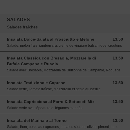
SALADES
Salades fraîches
Insalata Dolce-Salata al Prosciutto e Melone
13.50
13.50 EUR
Salade, melon frais, jambon cru, crème de vinaigre balsamique, croutons
Insalata Classica con Bresaola, Mozzarella di
13.50
13.50 EUR
Bufala Campana e Rucola
Salade avec Bresaola, Mozzarella de Bufflonne de Campanie, Roquette
Insalata Tradizionale Caprese
13.50
13.50 EUR
Salade verte, Tomate fraîche, Mozzarella et pesto au basilic.
Insalata Capricciosa al Farro & Sottaceti Mix
13.50
13.50 EUR
Salade verte avec épeautre et légumes marinés.
Insalata del Marinaio al Tonno
13.50
13.50 EUR
Salade, thon, pesto aux agrumes, tomates sèches, olives, piment, huile