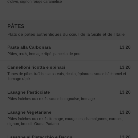
d'olive, oignon rouge caramélisé
PÂTES
Plats de pâtes authentiques du cœur de la Sicile et de l'Italie
Pasta alla Carbonara
13.20
13.20 EUR
Pâtes, œufs, fromage râpé, pancetta de porc
Cannelloni ricotta e spinaci
13.20
13.20 EUR
Tubes de pâtes fraîches aux œufs, ricotta, épinards, sauce béchamel et
fromage râpé.
Lasagne Pasticciate
13.20
13.20 EUR
Pâtes fraîches aux œufs, sauce bolognaise, fromage.
Lasagne Vegetariane
13.20
13.20 EUR
Pâtes fraîches aux œufs, fromage, courgettes, champignons, carottes,
oignon, brocoli, Grana Padano.
Lasagne al Pistacchio e Bacon
13.20
13.20 EUR