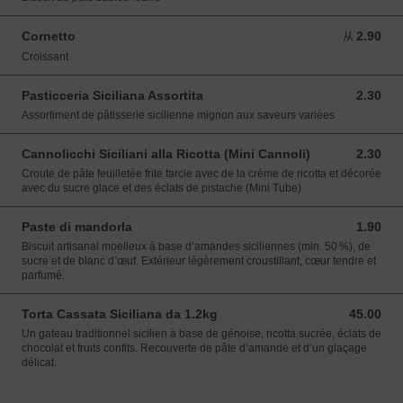
Cornetto
2.90
从 2.90 EUR
从
Croissant
Pasticceria Siciliana Assortita
2.30
2.30 EUR
Assortiment de pâtisserie sicilienne mignon aux saveurs variées
Cannolicchi Siciliani alla Ricotta (Mini Cannoli)
2.30
2.30 EUR
Croute de pâte feuilletée frite farcie avec de la crème de ricotta et décorée
avec du sucre glace et des éclats de pistache (Mini Tube)
Paste di mandorla
1.90
1.90 EUR
Biscuit artisanal moelleux à base d’amandes siciliennes (min. 50 %), de
sucre et de blanc d’œuf. Extérieur légèrement croustillant, cœur tendre et
parfumé.
Torta Cassata Siciliana da 1.2kg
45.00
45.00 EUR
Un gateau traditionnel sicilien à base de génoise, ricotta sucrée, éclats de
chocolat et fruits confits. Recouverte de pâte d’amande et d’un glaçage
délicat.