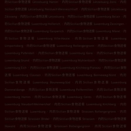
.
.
的Sicilian食物送餐 Lëtzebuerg Hamm
内的Sicilian食物送餐 Lëtzebuerg Zens
内的
.
Sicilian食物送餐 Lëtzebuerg Neiduerf-Weimeschhaff
内的Sicilian食物送餐 Lëtzebuerg
.
.
.
Zéisseng
内的Sicilian食物送餐 Lëtzebuerg
内的Sicilian食物送餐 Luxemburg Belair
内
.
.
的Sicilian食物送餐 Luxemburg Hollerich
内的Sicilian食物送餐 Luxemburg Zessingen
.
.
内的Sicilian食物送餐 Luxemburg Gasperich
内的Sicilian食物送餐 Luxemburg Märel
内
.
的Sicilian食物送餐 Luxemburg Ville-Haute
内的Sicilian食物送餐 Luxemburg
.
.
Limpertsberg
内的Sicilian食物送餐 Luxemburg Rollengergronn
内的Sicilian食物送餐
.
.
Luxemburg Pafendall
内的Sicilian食物送餐 Luxemburg Gare
内的Sicilian食物送餐
.
.
Luxemburg Grund
内的Sicilian食物送餐 Luxemburg Mühlenbach
内的Sicilian食物送餐
.
.
Luxemburg Eich
内的Sicilian食物送餐 Luxemburg Kirchberg-Plateau
内的Sicilian食物
.
.
送餐 Luxemburg Clausen
内的Sicilian食物送餐 Luxemburg Bonneweg-Nord
内的
.
Sicilian食物送餐 Luxemburg Bouneweg-Süd
内的Sicilian食物送餐 Luxemburg
.
.
Dommeldange
内的Sicilian食物送餐 Luxemburg Polfermillen
内的Sicilian食物送餐
.
.
Luxemburg Hamm
内的Sicilian食物送餐 Luxemburg Cents
内的Sicilian食物送餐
.
.
Luxemburg Neudorf-Weimershof
内的Sicilian食物送餐 Luxemburg Kirchberg
内的
.
.
Sicilian食物送餐 Luxemburg
内的Sicilian食物送餐 Strassen Rollengergronn
内的
.
.
Sicilian食物送餐 Strassen Bridel
内的Sicilian食物送餐 Strassen
内的Sicilian食物送餐
.
.
Howald
内的Sicilian食物送餐 Stroossen Rollengergronn
内的Sicilian食物送餐