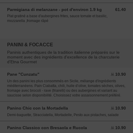
Parmigiana di melanzane - pot d'environ 1.9 kg
61.40
61.40 EUR
Plat gratiné a base d'aubergines frites, sauce tomate et basilic,
mozzarella ,fromage râpé
PANINI & FOCACCE
Paninis authentiques de la tradition italienne préparés sur le
moment avec des ingrédients d'excellence de la charcuterie
d'Etna Gourmet
Pane "Cunzatu"
10.90
从 10.90 EUR
从
Un des panini les plus consommés en Sicile, mélange d'ingrédients
méditerranéens. Pain Ciabatta, chili, huile d’olive, tomates sèches, olives,
fromage avec brocoli - rave (friarelli) ou des aubergines et variant au
saucisse selon disponibilité. Choisissez votre assaisonnement préféré.
Panino Chic con la Mortadella
10.90
从 10.90 EUR
从
Demi-baguette, Stracciatella, Mortadelle, Pesto aux pistaches, salade
Panino Classico con Bresaola e Rucola
10.90
从 10.90 EUR
从