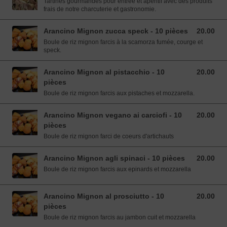
Tartines gourmandes pour entrée et apéritif avec des produits
frais de notre charcuterie et gastronomie.
Arancino Mignon zucca speck - 10 pièces
20.00
20.00 EUR
Boule de riz mignon farcis à la scamorza fumée, courge et
speck.
Arancino Mignon al pistacchio - 10
20.00
20.00 EUR
pièces
Boule de riz mignon farcis aux pistaches et mozzarella.
Arancino Mignon vegano ai carciofi - 10
20.00
20.00 EUR
pièces
Boule de riz mignon farci de coeurs d'artichauts
Arancino Mignon agli spinaci - 10 pièces
20.00
20.00 EUR
Boule de riz mignon farcis aux epinards et mozzarella
Arancino Mignon al prosciutto - 10
20.00
20.00 EUR
pièces
Boule de riz mignon farcis au jambon cuit et mozzarella