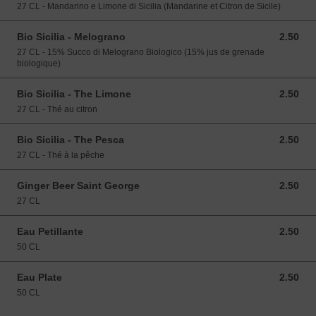
27 CL - Mandarino e Limone di Sicilia (Mandarine et Citron de Sicile)
Bio Sicilia - Melograno
2.50
2.50 EUR
27 CL - 15% Succo di Melograno Biologico (15% jus de grenade
biologique)
Bio Sicilia - The Limone
2.50
2.50 EUR
27 CL - Thé au citron
Bio Sicilia - The Pesca
2.50
2.50 EUR
27 CL - Thé à la pêche
Ginger Beer Saint George
2.50
2.50 EUR
27 CL
Eau Petillante
2.50
2.50 EUR
50 CL
Eau Plate
2.50
2.50 EUR
50 CL