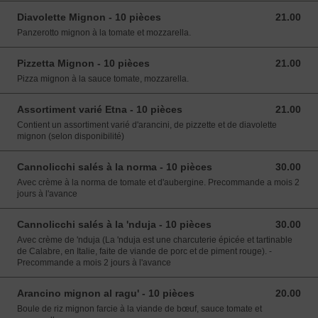
Diavolette Mignon - 10 pièces
21.00
21.00 EUR
Panzerotto mignon à la tomate et mozzarella.
Pizzetta Mignon - 10 pièces
21.00
21.00 EUR
Pizza mignon à la sauce tomate, mozzarella.
Assortiment varié Etna - 10 pièces
21.00
21.00 EUR
Contient un assortiment varié d'arancini, de pizzette et de diavolette
mignon (selon disponibilité)
Cannolicchi salés à la norma - 10 pièces
30.00
30.00 EUR
Avec crème à la norma de tomate et d'aubergine. Precommande a mois 2
jours à l'avance
Cannolicchi salés à la 'nduja - 10 pièces
30.00
30.00 EUR
Avec crème de 'nduja (La 'nduja est une charcuterie épicée et tartinable
de Calabre, en Italie, faite de viande de porc et de piment rouge). -
Precommande a mois 2 jours à l'avance
Arancino mignon al ragu' - 10 pièces
20.00
20.00 EUR
Boule de riz mignon farcie à la viande de bœuf, sauce tomate et