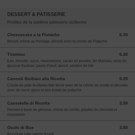
DESSERT & PATISSERIE
Profitez de la sublime pâtisserie sicilienne
Cheesecake a la Pistache
6.30
6.30 EUR
Biscuit, crème au fromage, décoré avec la creme de Pistache
Tiramisu
6.30
6.30 EUR
Eau, biscuits, sucre, mascarpone, cacao en poudre, vin Marsala, sirop de
glucose-fructose, jaune d'oeuf, alcool, amidon de blé
Cannoli Siciliani alla Ricotta
5.20
5.20 EUR
Croute de pâte feuilletée frite farcie avec de la crème de ricotta et décorée
avec du sucre glace et des éclats de pistache
Cassatelle di Ricotta
3.50
3.50 EUR
Dessert à base de génoise, crème de ricotta, pépites de chocolat et
massepain
Occhi di Bue
3.80
3.80 EUR
Biscuit de pâte sablée fourré