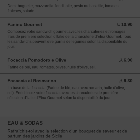
Demi-baguette, mozzarella fior di latte, pesto au basicilic, tomates
fraîches, salade
Panino Gourmet
10.90
从 10.90 EUR
从
Composez votre sandwich gourmet avec les charcuteries et fromages
frais de première sélection d'Italie de la charcuterie d'Etna Gourmet. Tous
les sandwichs peuvent être garnis de légumes selon la disponibilité du
jour.
Focaccia Pomodoro e Olive
6.90
从 6.90 EUR
从
Farine de blé, eau, tomates, olives, huile d'olive, sel.
Focaccia al Rosmarino
9.30
从 9.30 EUR
从
La base de la focaccia (Farine de blé, eau avec romarin, huile d'olive,
sel). Enrichissez votre focaccia avec les charcuteries de première
sélection d'Italie d'Etna Gourmet selon la disponibilité du jour.
EAU & SODAS
Rafraîchis-toi avec la sélection d'un bouquet de saveur et de
parfum des jardins de Sicile