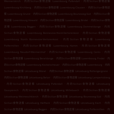
.
.
Weimerskirch
内的Sicilian食物送餐 Luxembourg Pafendall
内的Sicilian食物送餐
.
.
Luxembourg Kirchberg
内的Sicilian食物送餐 Luxembourg Clausen
内的Sicilian食物送
.
.
餐 Luxembourg Grund
内的Sicilian食物送餐 Luxembourg Bouneweg-Süd
内的Sicilian食
.
.
物送餐 Luxembourg Howald
内的Sicilian食物送餐 Luxembourg Bridel
内的Sicilian食物
.
.
送餐 Luxembourg Beggen
内的Sicilian食物送餐 Luxembourg Dommeldange
内的
.
Sicilian食物送餐 Luxembourg Bonnevoie-Nord-Verlorenkost
内的Sicilian食物送餐
.
Luxembourg North Bonnevoie-Verlorenkost
内的Sicilian食物送餐 Luxembourg
.
.
Polfermillen
内的Sicilian食物送餐 Luxembourg Hamm
内的Sicilian食物送餐
.
.
Luxembourg Neudorf-Weimershof
内的Sicilian食物送餐 Luxembourg Cents
内的
.
.
Sicilian食物送餐 Luxembourg Bereldange
内的Sicilian食物送餐 Luxembourg Findel
内
.
.
的Sicilian食物送餐 Luxembourg Kockelscheuer
内的Sicilian食物送餐 Luxembourg
内的
.
.
Sicilian食物送餐 Lëtzebuerg Märel
内的Sicilian食物送餐 Lëtzebuerg Rollengergronn
.
内的Sicilian食物送餐 Lëtzebuerg Belair
内的Sicilian食物送餐 Lëtzebuerg Lampertsbierg
.
.
内的Sicilian食物送餐 Lëtzebuerg Pafendall
内的Sicilian食物送餐 Lëtzebuerg
.
.
Gaasperech
内的Sicilian食物送餐 Lëtzebuerg Millebaach
内的Sicilian食物送餐
.
.
Lëtzebuerg Weimeschkierch
内的Sicilian食物送餐 Lëtzebuerg Bouneweg-Süd
内的
.
.
Sicilian食物送餐 Lëtzebuerg Helftent
内的Sicilian食物送餐 Lëtzebuerg Eech
内的
.
.
Sicilian食物送餐 Lëtzebuerg Beggen
内的Sicilian食物送餐 Lëtzebuerg Polfermillen
内