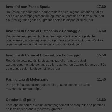
Involtini con Pesce Spada
17.60
17.60 EUR
Roulés de espadon pané, sauce tomate pelée, oignon, amandes, raiins
secs avec accompagnement de légumes ou pommes de terre au four ou
d'autres légumes grillés ou gratinés selon la disponibilité du jour
Involtini di Carne al Pistacchio e Formaggio
16.60
16.60 EUR
Roulés de veau panés, farcis au fromage à tartiner et à la pistache
concasséeat, accompagnement de pommes de terre au four ou d'autres
légumes grillés ou gratinés selon la disponibilité du jour
Involtini di Carne al Prosciutto e Formaggio
15.50
15.50 EUR
Roulés de veau panés, farcis au mozzarella, jambon cuit et
accompagnement de pommes de terre au four ou d'autres légumes grillés
ou gratinés selon la disponibilité du jour
Parmigiana di Melenzane
11.40
11.40 EUR
Plat gratiné a base d'aubergines frites, sauce tomate et basilic,
mozzarella ,fromage râpé
Cotoletta di pollo
16.60
16.60 EUR
Escalope de poulet avec un accompagnement de croquettes de pommes
de terre et peperonata (poivrons) gratinée