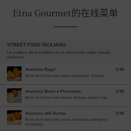
Etna Gourmet的在线菜单
STREET FOOD SICILIANO
Le meilleur de la tradition de la renommée table chaude
sicilienne
Arancino Ragu'
5.90
5.90 EUR
Boule de riz farci avec sauce bolognaise, fromage.
Arancino Burro e Prosciutto
5.90
5.90 EUR
Boule de riz farci avec beurre, fromage, jambon cuit.
Arancino alla Norma
5.90
5.90 EUR
Boule de riz farci avec sauce de tomate, aubergines,
mozzarella.