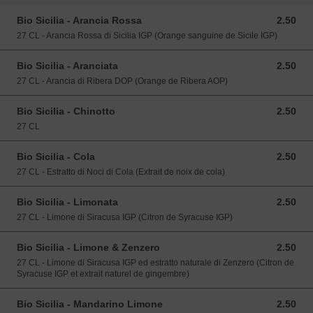
Bio Sicilia - Arancia Rossa
2.50
2.50 EUR
27 CL - Arancia Rossa di Sicilia IGP (Orange sanguine de Sicile IGP)
Bio Sicilia - Aranciata
2.50
2.50 EUR
27 CL - Arancia di Ribera DOP (Orange de Ribera AOP)
Bio Sicilia - Chinotto
2.50
2.50 EUR
27 CL
Bio Sicilia - Cola
2.50
2.50 EUR
27 CL - Estratto di Noci di Cola (Extrait de noix de cola)
Bio Sicilia - Limonata
2.50
2.50 EUR
27 CL - Limone di Siracusa IGP (Citron de Syracuse IGP)
Bio Sicilia - Limone & Zenzero
2.50
2.50 EUR
27 CL - Limone di Siracusa IGP ed estratto naturale di Zenzero (Citron de
Syracuse IGP et extrait naturel de gingembre)
Bio Sicilia - Mandarino Limone
2.50
2.50 EUR