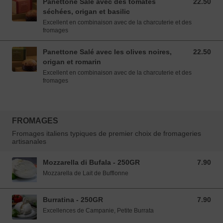
Panettone Salé avec des tomates
22.50
22.50 EUR
séchées, origan et basilic
Excellent en combinaison avec de la charcuterie et des
fromages
Panettone Salé avec les olives noires,
22.50
22.50 EUR
origan et romarin
Excellent en combinaison avec de la charcuterie et des
fromages
FROMAGES
Fromages italiens typiques de premier choix de fromageries
artisanales
Mozzarella di Bufala - 250GR
7.90
7.90 EUR
Mozzarella de Lait de Bufflonne
Burratina - 250GR
7.90
7.90 EUR
Excellences de Campanie, Petite Burrata