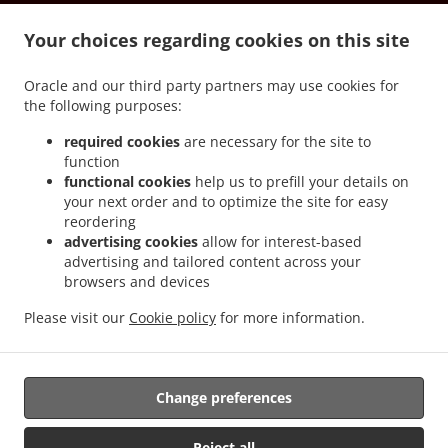
.
.
Kockelscheuer
内的Sicilian食物送餐 Lorentzweiler Bofferdange
内的Sicilian食物送餐
.
.
Your choices regarding cookies on this site
Lorentzweiler Boufer
内的Sicilian食物送餐 Lorentzweiler Helmdange
内的Sicilian食物
.
.
送餐 Lorentzweiler Hünsdorf
内的Sicilian食物送餐 Lorentzweiler Hunsdorf
内的
Oracle and our third party partners may use cookies for
.
.
Sicilian食物送餐 Lorentzweiler Hielem
内的Sicilian食物送餐 Lorentzweiler
内的
the following purposes:
.
.
Sicilian食物送餐 Luerenzweiler Boufer
内的Sicilian食物送餐 Luerenzweiler Hielem
内
.
.
的Sicilian食物送餐 Luerenzweiler
内的Sicilian食物送餐 Helmdange
内的Sicilian食物送
required cookies
are necessary for the site to
function
.
.
餐 Kehlen Bridel
内的Sicilian食物送餐 Kehlen Brameschhaff
内的Sicilian食物送餐
functional cookies
help us to prefill your details on
.
.
.
Kehlen
内的Sicilian食物送餐 Contern
内的Sicilian食物送餐 Alzingen
内的Sicilian食物
your next order and to optimize the site for easy
.
.
送餐 Findel Hamm
内的Sicilian食物送餐 Findel
内的Sicilian食物送餐 Roeser
reordering
.
.
Kockelscheuer
内的Sicilian食物送餐 Roeser Gasperich
内的Sicilian食物送餐 Roeser
advertising cookies
allow for interest-based
advertising and tailored content across your
.
.
.
Alzingen
内的Sicilian食物送餐 Roeser Bivange
内的Sicilian食物送餐 Roeser Fentange
browsers and devices
.
.
内的Sicilian食物送餐 Roeser
内的Sicilian食物送餐 Sandweiler Findel
内的Sicilian食物
.
.
送餐 Sandweiler Hamm
内的Sicilian食物送餐 Sandweiler
内的Sicilian食物送餐
Please visit our
Cookie policy
for more information.
.
.
.
Hunsdorf
内的Sicilian食物送餐 Ernster
内的Sicilian食物送餐 Roedgen
内的意大利食物
.
.
送餐
内的三文治送餐服
外卖食物送餐
Change preferences
Reject all