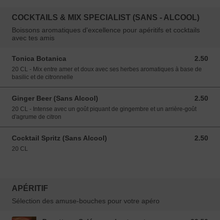
COCKTAILS & MIX SPECIALIST (SANS - ALCOOL)
Boissons aromatiques d'excellence pour apéritifs et cocktails
avec tes amis
Tonica Botanica
2.50
2.50 EUR
20 CL - Mix entre amer et doux avec ses herbes aromatiques à base de
basilic et de citronnelle
Ginger Beer (Sans Alcool)
2.50
2.50 EUR
20 CL - Intense avec un goût piquant de gingembre et un arrière-goût
d'agrume de citron
Cocktail Spritz (Sans Alcool)
2.50
2.50 EUR
20 CL
APÉRITIF
Sélection des amuse-bouches pour votre apéro