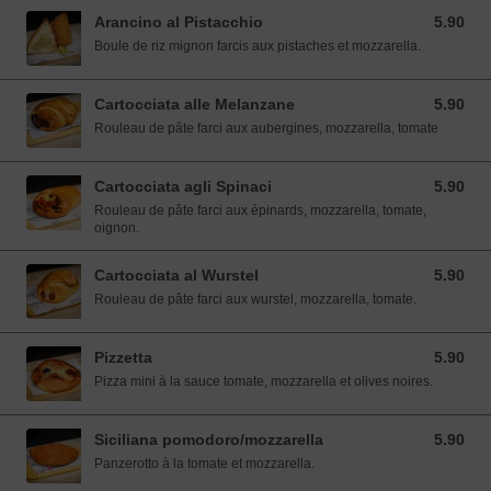
Arancino al Pistacchio
5.90
5.90 EUR
Boule de riz mignon farcis aux pistaches et mozzarella.
Cartocciata alle Melanzane
5.90
5.90 EUR
Rouleau de pâte farci aux aubergines, mozzarella, tomate
Cartocciata agli Spinaci
5.90
5.90 EUR
Rouleau de pâte farci aux épinards, mozzarella, tomate,
oignon.
Cartocciata al Wurstel
5.90
5.90 EUR
Rouleau de pâte farci aux wurstel, mozzarella, tomate.
Pizzetta
5.90
5.90 EUR
Pizza mini à la sauce tomate, mozzarella et olives noires.
Siciliana pomodoro/mozzarella
5.90
5.90 EUR
Panzerotto à la tomate et mozzarella.