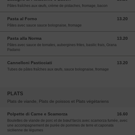
Pâtes fraîches aux œufs, crème de pistaches, fromage, bacon
Pasta al Forno
13.20
13.20 EUR
Pâtes avec sauce sauce bolognaise, fromage
Pasta alla Norma
13.20
13.20 EUR
Pâtes avec sauce de tomates, aubergines frites, basilic frais, Grana
Padano
Cannelloni Pasticciati
13.20
13.20 EUR
Tubes de pâtes fraîches aux œufs, sauce bolognaise, fromage
PLATS
Plats de viande, Plats de poissos et Plats végétariens
Polpette di Carne e Scamorza
16.60
16.60 EUR
Boulettes de viande de porc et de bœuf farcis avec scamorza fumée, avec
une accompagnement de purée de pommes de terre et caponata
sicilienne de légumes