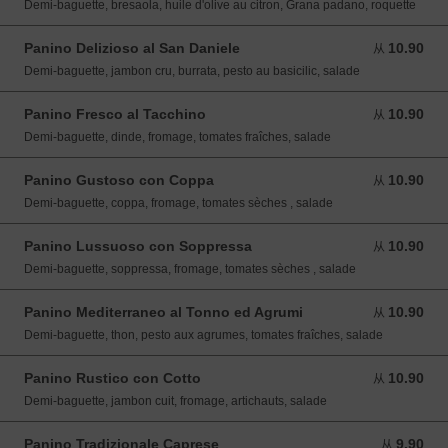
Demi-baguette, bresaola, huile d'olive au citron, Grana padano, roquette
Panino Delizioso al San Daniele
10.90
从 10.90 EUR
从
Demi-baguette, jambon cru, burrata, pesto au basicilic, salade
Panino Fresco al Tacchino
10.90
从 10.90 EUR
从
Demi-baguette, dinde, fromage, tomates fraîches, salade
Panino Gustoso con Coppa
10.90
从 10.90 EUR
从
Demi-baguette, coppa, fromage, tomates sèches , salade
Panino Lussuoso con Soppressa
10.90
从 10.90 EUR
从
Demi-baguette, soppressa, fromage, tomates sèches , salade
Panino Mediterraneo al Tonno ed Agrumi
10.90
从 10.90 EUR
从
Demi-baguette, thon, pesto aux agrumes, tomates fraîches, salade
Panino Rustico con Cotto
10.90
从 10.90 EUR
从
Demi-baguette, jambon cuit, fromage, artichauts, salade
Panino Tradizionale Caprese
9.90
从 9.90 EUR
从