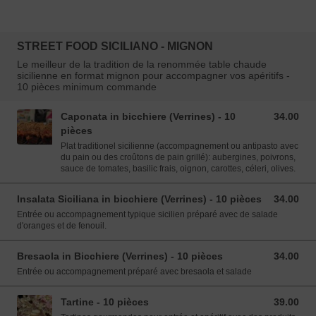
STREET FOOD SICILIANO - MIGNON
Le meilleur de la tradition de la renommée table chaude
sicilienne en format mignon pour accompagner vos apéritifs -
10 pièces minimum commande
Caponata in bicchiere (Verrines) - 10
34.00
34.00 EUR
pièces
Plat traditionel sicilienne (accompagnement ou antipasto avec
du pain ou des croûtons de pain grillé): aubergines, poivrons,
sauce de tomates, basilic frais, oignon, carottes, céleri, olives.
Insalata Siciliana in bicchiere (Verrines) - 10 pièces
34.00
34.00 EUR
Entrée ou accompagnement typique sicilien préparé avec de salade
d'oranges et de fenouil.
Bresaola in Bicchiere (Verrines) - 10 pièces
34.00
34.00 EUR
Entrée ou accompagnement préparé avec bresaola et salade
Tartine - 10 pièces
39.00
39.00 EUR