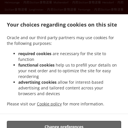
.
.
.
Helmsange
内的Sicilian食物送餐 Mullendorf
内的Sicilian食物送餐 Heisdorf
内的
.
.
Sicilian食物送餐 Junglinster
内的Sicilian食物送餐 Fentange
内的Sicilian食物送餐
.
.
Kockelscheuer
内的Sicilian食物送餐 Lorentzweiler Bofferdange
内的Sicilian食物送餐
.
.
Your choices regarding cookies on this site
Lorentzweiler Boufer
内的Sicilian食物送餐 Lorentzweiler Helmdange
内的Sicilian食物
.
.
送餐 Lorentzweiler Hünsdorf
内的Sicilian食物送餐 Lorentzweiler Hunsdorf
内的
Oracle and our third party partners may use cookies for
.
.
Sicilian食物送餐 Lorentzweiler Hielem
内的Sicilian食物送餐 Lorentzweiler
内的
the following purposes:
.
.
Sicilian食物送餐 Luerenzweiler Boufer
内的Sicilian食物送餐 Luerenzweiler Hielem
内
.
.
的Sicilian食物送餐 Luerenzweiler
内的Sicilian食物送餐 Helmdange
内的Sicilian食物送
required cookies
are necessary for the site to
function
.
.
餐 Kehlen Bridel
内的Sicilian食物送餐 Kehlen Brameschhaff
内的Sicilian食物送餐
functional cookies
help us to prefill your details on
.
.
.
Kehlen
内的Sicilian食物送餐 Contern
内的Sicilian食物送餐 Alzingen
内的Sicilian食物
your next order and to optimize the site for easy
.
.
送餐 Findel Hamm
内的Sicilian食物送餐 Findel
内的Sicilian食物送餐 Roeser
reordering
.
.
Kockelscheuer
内的Sicilian食物送餐 Roeser Gasperich
内的Sicilian食物送餐 Roeser
advertising cookies
allow for interest-based
advertising and tailored content across your
.
.
.
Alzingen
内的Sicilian食物送餐 Roeser Bivange
内的Sicilian食物送餐 Roeser Fentange
browsers and devices
.
.
内的Sicilian食物送餐 Roeser
内的Sicilian食物送餐 Sandweiler Findel
内的Sicilian食物
.
.
送餐 Sandweiler Hamm
内的Sicilian食物送餐 Sandweiler
内的Sicilian食物送餐
Please visit our
Cookie policy
for more information.
.
.
.
Hunsdorf
内的Sicilian食物送餐 Ernster
内的Sicilian食物送餐 Roedgen
内的意大利食物
.
.
送餐
内的三文治送餐服
外卖食物送餐
Change preferences