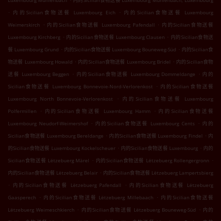
Luxembourg Muhlenbach
内的Sicilian食物送餐 Luxembourg Muhlenbach, Luxembourg
.
.
内的Sicilian食物送餐 Luxembourg Eich
内的Sicilian食物送餐 Luxembourg
.
.
Weimerskirch
内的Sicilian食物送餐 Luxembourg Pafendall
内的Sicilian食物送餐
.
.
Luxembourg Kirchberg
内的Sicilian食物送餐 Luxembourg Clausen
内的Sicilian食物送
.
.
餐 Luxembourg Grund
内的Sicilian食物送餐 Luxembourg Bouneweg-Süd
内的Sicilian食
.
.
物送餐 Luxembourg Howald
内的Sicilian食物送餐 Luxembourg Bridel
内的Sicilian食物
.
.
送餐 Luxembourg Beggen
内的Sicilian食物送餐 Luxembourg Dommeldange
内的
.
Sicilian食物送餐 Luxembourg Bonnevoie-Nord-Verlorenkost
内的Sicilian食物送餐
.
Luxembourg North Bonnevoie-Verlorenkost
内的Sicilian食物送餐 Luxembourg
.
.
Polfermillen
内的Sicilian食物送餐 Luxembourg Hamm
内的Sicilian食物送餐
.
.
Luxembourg Neudorf-Weimershof
内的Sicilian食物送餐 Luxembourg Cents
内的
.
.
Sicilian食物送餐 Luxembourg Bereldange
内的Sicilian食物送餐 Luxembourg Findel
内
.
.
的Sicilian食物送餐 Luxembourg Kockelscheuer
内的Sicilian食物送餐 Luxembourg
内的
.
.
Sicilian食物送餐 Lëtzebuerg Märel
内的Sicilian食物送餐 Lëtzebuerg Rollengergronn
.
内的Sicilian食物送餐 Lëtzebuerg Belair
内的Sicilian食物送餐 Lëtzebuerg Lampertsbierg
.
.
内的Sicilian食物送餐 Lëtzebuerg Pafendall
内的Sicilian食物送餐 Lëtzebuerg
.
.
Gaasperech
内的Sicilian食物送餐 Lëtzebuerg Millebaach
内的Sicilian食物送餐
.
.
Lëtzebuerg Weimeschkierch
内的Sicilian食物送餐 Lëtzebuerg Bouneweg-Süd
内的
.
.