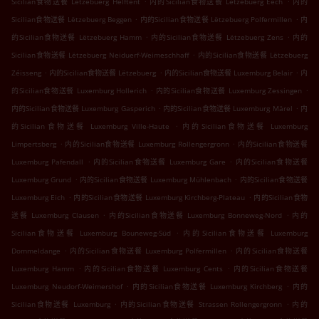
Sicilian食物送餐 Lëtzebuerg Helftent
内的Sicilian食物送餐 Lëtzebuerg Eech
内的
.
.
Sicilian食物送餐 Lëtzebuerg Beggen
内的Sicilian食物送餐 Lëtzebuerg Polfermillen
内
.
.
的Sicilian食物送餐 Lëtzebuerg Hamm
内的Sicilian食物送餐 Lëtzebuerg Zens
内的
.
Sicilian食物送餐 Lëtzebuerg Neiduerf-Weimeschhaff
内的Sicilian食物送餐 Lëtzebuerg
.
.
.
Zéisseng
内的Sicilian食物送餐 Lëtzebuerg
内的Sicilian食物送餐 Luxemburg Belair
内
.
.
的Sicilian食物送餐 Luxemburg Hollerich
内的Sicilian食物送餐 Luxemburg Zessingen
.
.
内的Sicilian食物送餐 Luxemburg Gasperich
内的Sicilian食物送餐 Luxemburg Märel
内
.
的Sicilian食物送餐 Luxemburg Ville-Haute
内的Sicilian食物送餐 Luxemburg
.
.
Limpertsberg
内的Sicilian食物送餐 Luxemburg Rollengergronn
内的Sicilian食物送餐
.
.
Luxemburg Pafendall
内的Sicilian食物送餐 Luxemburg Gare
内的Sicilian食物送餐
.
.
Luxemburg Grund
内的Sicilian食物送餐 Luxemburg Mühlenbach
内的Sicilian食物送餐
.
.
Luxemburg Eich
内的Sicilian食物送餐 Luxemburg Kirchberg-Plateau
内的Sicilian食物
.
.
送餐 Luxemburg Clausen
内的Sicilian食物送餐 Luxemburg Bonneweg-Nord
内的
.
Sicilian食物送餐 Luxemburg Bouneweg-Süd
内的Sicilian食物送餐 Luxemburg
.
.
Dommeldange
内的Sicilian食物送餐 Luxemburg Polfermillen
内的Sicilian食物送餐
.
.
Luxemburg Hamm
内的Sicilian食物送餐 Luxemburg Cents
内的Sicilian食物送餐
.
.
Luxemburg Neudorf-Weimershof
内的Sicilian食物送餐 Luxemburg Kirchberg
内的
.
.
Sicilian食物送餐 Luxemburg
内的Sicilian食物送餐 Strassen Rollengergronn
内的