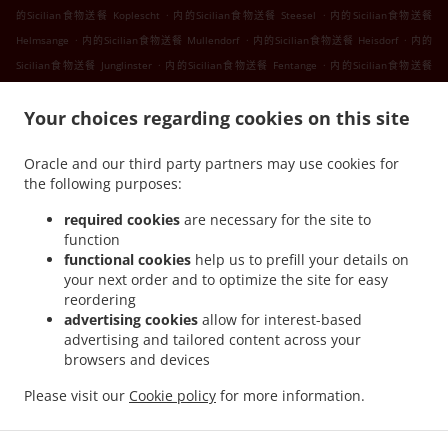
.
.
的Sicilian食物送餐 Koplescht
内的Sicilian食物送餐 Steesel
内的Sicilian食物送餐
.
.
.
Helmsange
内的Sicilian食物送餐 Mullendorf
内的Sicilian食物送餐 Heisdorf
内的
.
.
Sicilian食物送餐 Junglinster
内的Sicilian食物送餐 Fentange
内的Sicilian食物送餐
.
.
Kockelscheuer
内的Sicilian食物送餐 Lorentzweiler Bofferdange
内的Sicilian食物送餐
.
.
Your choices regarding cookies on this site
Lorentzweiler Boufer
内的Sicilian食物送餐 Lorentzweiler Helmdange
内的Sicilian食物
.
.
送餐 Lorentzweiler Hünsdorf
内的Sicilian食物送餐 Lorentzweiler Hunsdorf
内的
Oracle and our third party partners may use cookies for
.
.
Sicilian食物送餐 Lorentzweiler Hielem
内的Sicilian食物送餐 Lorentzweiler
内的
the following purposes:
.
.
Sicilian食物送餐 Luerenzweiler Boufer
内的Sicilian食物送餐 Luerenzweiler Hielem
内
.
.
的Sicilian食物送餐 Luerenzweiler
内的Sicilian食物送餐 Helmdange
内的Sicilian食物送
required cookies
are necessary for the site to
function
.
.
餐 Kehlen Bridel
内的Sicilian食物送餐 Kehlen Brameschhaff
内的Sicilian食物送餐
functional cookies
help us to prefill your details on
.
.
.
Kehlen
内的Sicilian食物送餐 Contern
内的Sicilian食物送餐 Alzingen
内的Sicilian食物
your next order and to optimize the site for easy
.
.
送餐 Findel Hamm
内的Sicilian食物送餐 Findel
内的Sicilian食物送餐 Roeser
reordering
.
.
Kockelscheuer
内的Sicilian食物送餐 Roeser Gasperich
内的Sicilian食物送餐 Roeser
advertising cookies
allow for interest-based
advertising and tailored content across your
.
.
.
Alzingen
内的Sicilian食物送餐 Roeser Bivange
内的Sicilian食物送餐 Roeser Fentange
browsers and devices
.
.
内的Sicilian食物送餐 Roeser
内的Sicilian食物送餐 Sandweiler Findel
内的Sicilian食物
.
.
送餐 Sandweiler Hamm
内的Sicilian食物送餐 Sandweiler
内的Sicilian食物送餐
Please visit our
Cookie policy
for more information.
.
.
.
Hunsdorf
内的Sicilian食物送餐 Ernster
内的Sicilian食物送餐 Roedgen
内的意大利食物
.
.
送餐
内的三文治送餐服
外卖食物送餐