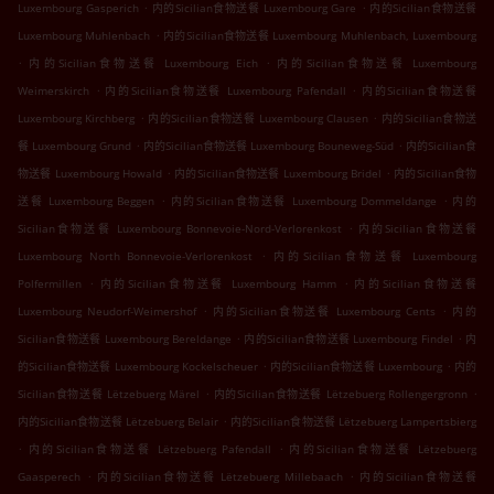
.
.
Luxembourg Gasperich
内的Sicilian食物送餐 Luxembourg Gare
内的Sicilian食物送餐
.
Luxembourg Muhlenbach
内的Sicilian食物送餐 Luxembourg Muhlenbach, Luxembourg
.
.
内的Sicilian食物送餐 Luxembourg Eich
内的Sicilian食物送餐 Luxembourg
.
.
Weimerskirch
内的Sicilian食物送餐 Luxembourg Pafendall
内的Sicilian食物送餐
.
.
Luxembourg Kirchberg
内的Sicilian食物送餐 Luxembourg Clausen
内的Sicilian食物送
.
.
餐 Luxembourg Grund
内的Sicilian食物送餐 Luxembourg Bouneweg-Süd
内的Sicilian食
.
.
物送餐 Luxembourg Howald
内的Sicilian食物送餐 Luxembourg Bridel
内的Sicilian食物
.
.
送餐 Luxembourg Beggen
内的Sicilian食物送餐 Luxembourg Dommeldange
内的
.
Sicilian食物送餐 Luxembourg Bonnevoie-Nord-Verlorenkost
内的Sicilian食物送餐
.
Luxembourg North Bonnevoie-Verlorenkost
内的Sicilian食物送餐 Luxembourg
.
.
Polfermillen
内的Sicilian食物送餐 Luxembourg Hamm
内的Sicilian食物送餐
.
.
Luxembourg Neudorf-Weimershof
内的Sicilian食物送餐 Luxembourg Cents
内的
.
.
Sicilian食物送餐 Luxembourg Bereldange
内的Sicilian食物送餐 Luxembourg Findel
内
.
.
的Sicilian食物送餐 Luxembourg Kockelscheuer
内的Sicilian食物送餐 Luxembourg
内的
.
.
Sicilian食物送餐 Lëtzebuerg Märel
内的Sicilian食物送餐 Lëtzebuerg Rollengergronn
.
内的Sicilian食物送餐 Lëtzebuerg Belair
内的Sicilian食物送餐 Lëtzebuerg Lampertsbierg
.
.
内的Sicilian食物送餐 Lëtzebuerg Pafendall
内的Sicilian食物送餐 Lëtzebuerg
.
.
Gaasperech
内的Sicilian食物送餐 Lëtzebuerg Millebaach
内的Sicilian食物送餐