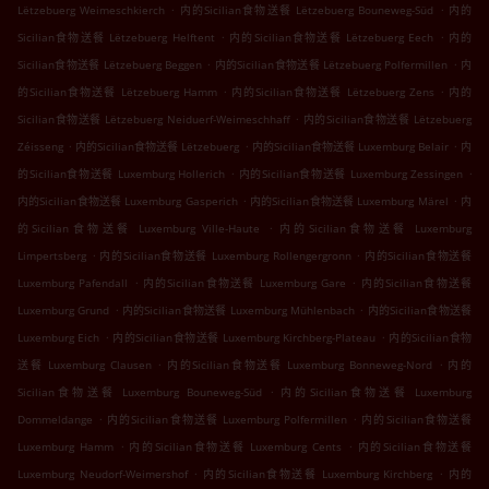
.
.
Lëtzebuerg Weimeschkierch
内的Sicilian食物送餐 Lëtzebuerg Bouneweg-Süd
内的
.
.
Sicilian食物送餐 Lëtzebuerg Helftent
内的Sicilian食物送餐 Lëtzebuerg Eech
内的
.
.
Sicilian食物送餐 Lëtzebuerg Beggen
内的Sicilian食物送餐 Lëtzebuerg Polfermillen
内
.
.
的Sicilian食物送餐 Lëtzebuerg Hamm
内的Sicilian食物送餐 Lëtzebuerg Zens
内的
.
Sicilian食物送餐 Lëtzebuerg Neiduerf-Weimeschhaff
内的Sicilian食物送餐 Lëtzebuerg
.
.
.
Zéisseng
内的Sicilian食物送餐 Lëtzebuerg
内的Sicilian食物送餐 Luxemburg Belair
内
.
.
的Sicilian食物送餐 Luxemburg Hollerich
内的Sicilian食物送餐 Luxemburg Zessingen
.
.
内的Sicilian食物送餐 Luxemburg Gasperich
内的Sicilian食物送餐 Luxemburg Märel
内
.
的Sicilian食物送餐 Luxemburg Ville-Haute
内的Sicilian食物送餐 Luxemburg
.
.
Limpertsberg
内的Sicilian食物送餐 Luxemburg Rollengergronn
内的Sicilian食物送餐
.
.
Luxemburg Pafendall
内的Sicilian食物送餐 Luxemburg Gare
内的Sicilian食物送餐
.
.
Luxemburg Grund
内的Sicilian食物送餐 Luxemburg Mühlenbach
内的Sicilian食物送餐
.
.
Luxemburg Eich
内的Sicilian食物送餐 Luxemburg Kirchberg-Plateau
内的Sicilian食物
.
.
送餐 Luxemburg Clausen
内的Sicilian食物送餐 Luxemburg Bonneweg-Nord
内的
.
Sicilian食物送餐 Luxemburg Bouneweg-Süd
内的Sicilian食物送餐 Luxemburg
.
.
Dommeldange
内的Sicilian食物送餐 Luxemburg Polfermillen
内的Sicilian食物送餐
.
.
Luxemburg Hamm
内的Sicilian食物送餐 Luxemburg Cents
内的Sicilian食物送餐
.
.
Luxemburg Neudorf-Weimershof
内的Sicilian食物送餐 Luxemburg Kirchberg
内的