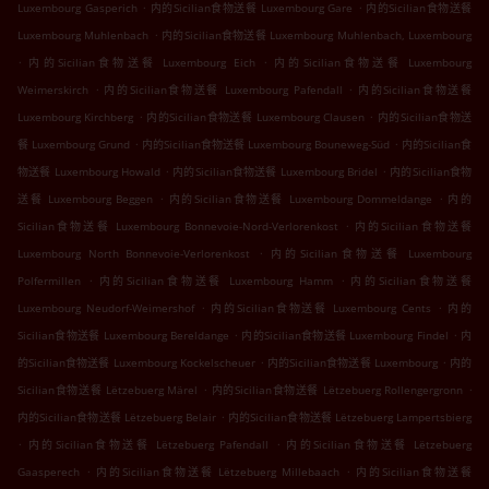
.
.
Luxembourg Gasperich
内的Sicilian食物送餐 Luxembourg Gare
内的Sicilian食物送餐
.
Luxembourg Muhlenbach
内的Sicilian食物送餐 Luxembourg Muhlenbach, Luxembourg
.
.
内的Sicilian食物送餐 Luxembourg Eich
内的Sicilian食物送餐 Luxembourg
.
.
Weimerskirch
内的Sicilian食物送餐 Luxembourg Pafendall
内的Sicilian食物送餐
.
.
Luxembourg Kirchberg
内的Sicilian食物送餐 Luxembourg Clausen
内的Sicilian食物送
.
.
餐 Luxembourg Grund
内的Sicilian食物送餐 Luxembourg Bouneweg-Süd
内的Sicilian食
.
.
物送餐 Luxembourg Howald
内的Sicilian食物送餐 Luxembourg Bridel
内的Sicilian食物
.
.
送餐 Luxembourg Beggen
内的Sicilian食物送餐 Luxembourg Dommeldange
内的
.
Sicilian食物送餐 Luxembourg Bonnevoie-Nord-Verlorenkost
内的Sicilian食物送餐
.
Luxembourg North Bonnevoie-Verlorenkost
内的Sicilian食物送餐 Luxembourg
.
.
Polfermillen
内的Sicilian食物送餐 Luxembourg Hamm
内的Sicilian食物送餐
.
.
Luxembourg Neudorf-Weimershof
内的Sicilian食物送餐 Luxembourg Cents
内的
.
.
Sicilian食物送餐 Luxembourg Bereldange
内的Sicilian食物送餐 Luxembourg Findel
内
.
.
的Sicilian食物送餐 Luxembourg Kockelscheuer
内的Sicilian食物送餐 Luxembourg
内的
.
.
Sicilian食物送餐 Lëtzebuerg Märel
内的Sicilian食物送餐 Lëtzebuerg Rollengergronn
.
内的Sicilian食物送餐 Lëtzebuerg Belair
内的Sicilian食物送餐 Lëtzebuerg Lampertsbierg
.
.
内的Sicilian食物送餐 Lëtzebuerg Pafendall
内的Sicilian食物送餐 Lëtzebuerg
.
.
Gaasperech
内的Sicilian食物送餐 Lëtzebuerg Millebaach
内的Sicilian食物送餐