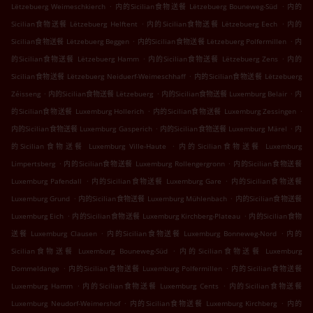
.
.
Lëtzebuerg Weimeschkierch
内的Sicilian食物送餐 Lëtzebuerg Bouneweg-Süd
内的
.
.
Sicilian食物送餐 Lëtzebuerg Helftent
内的Sicilian食物送餐 Lëtzebuerg Eech
内的
.
.
Sicilian食物送餐 Lëtzebuerg Beggen
内的Sicilian食物送餐 Lëtzebuerg Polfermillen
内
.
.
的Sicilian食物送餐 Lëtzebuerg Hamm
内的Sicilian食物送餐 Lëtzebuerg Zens
内的
.
Sicilian食物送餐 Lëtzebuerg Neiduerf-Weimeschhaff
内的Sicilian食物送餐 Lëtzebuerg
.
.
.
Zéisseng
内的Sicilian食物送餐 Lëtzebuerg
内的Sicilian食物送餐 Luxemburg Belair
内
.
.
的Sicilian食物送餐 Luxemburg Hollerich
内的Sicilian食物送餐 Luxemburg Zessingen
.
.
内的Sicilian食物送餐 Luxemburg Gasperich
内的Sicilian食物送餐 Luxemburg Märel
内
.
的Sicilian食物送餐 Luxemburg Ville-Haute
内的Sicilian食物送餐 Luxemburg
.
.
Limpertsberg
内的Sicilian食物送餐 Luxemburg Rollengergronn
内的Sicilian食物送餐
.
.
Luxemburg Pafendall
内的Sicilian食物送餐 Luxemburg Gare
内的Sicilian食物送餐
.
.
Luxemburg Grund
内的Sicilian食物送餐 Luxemburg Mühlenbach
内的Sicilian食物送餐
.
.
Luxemburg Eich
内的Sicilian食物送餐 Luxemburg Kirchberg-Plateau
内的Sicilian食物
.
.
送餐 Luxemburg Clausen
内的Sicilian食物送餐 Luxemburg Bonneweg-Nord
内的
.
Sicilian食物送餐 Luxemburg Bouneweg-Süd
内的Sicilian食物送餐 Luxemburg
.
.
Dommeldange
内的Sicilian食物送餐 Luxemburg Polfermillen
内的Sicilian食物送餐
.
.
Luxemburg Hamm
内的Sicilian食物送餐 Luxemburg Cents
内的Sicilian食物送餐
.
.
Luxemburg Neudorf-Weimershof
内的Sicilian食物送餐 Luxemburg Kirchberg
内的