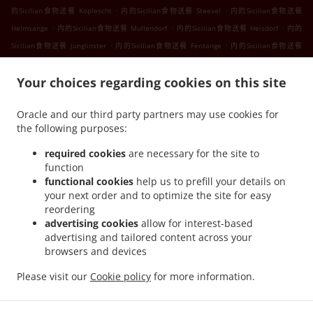
.
.
的Sicilian食物送餐 Koplescht
内的Sicilian食物送餐 Steesel
内的Sicilian食物送餐
.
.
.
Helmsange
内的Sicilian食物送餐 Mullendorf
内的Sicilian食物送餐 Heisdorf
内的
.
.
Sicilian食物送餐 Junglinster
内的Sicilian食物送餐 Fentange
内的Sicilian食物送餐
.
.
Kockelscheuer
内的Sicilian食物送餐 Lorentzweiler Bofferdange
内的Sicilian食物送餐
.
.
Your choices regarding cookies on this site
Lorentzweiler Boufer
内的Sicilian食物送餐 Lorentzweiler Helmdange
内的Sicilian食物
.
.
送餐 Lorentzweiler Hünsdorf
内的Sicilian食物送餐 Lorentzweiler Hunsdorf
内的
Oracle and our third party partners may use cookies for
.
.
Sicilian食物送餐 Lorentzweiler Hielem
内的Sicilian食物送餐 Lorentzweiler
内的
the following purposes:
.
.
Sicilian食物送餐 Luerenzweiler Boufer
内的Sicilian食物送餐 Luerenzweiler Hielem
内
.
.
的Sicilian食物送餐 Luerenzweiler
内的Sicilian食物送餐 Helmdange
内的Sicilian食物送
required cookies
are necessary for the site to
function
.
.
餐 Kehlen Bridel
内的Sicilian食物送餐 Kehlen Brameschhaff
内的Sicilian食物送餐
functional cookies
help us to prefill your details on
.
.
.
Kehlen
内的Sicilian食物送餐 Contern
内的Sicilian食物送餐 Alzingen
内的Sicilian食物
your next order and to optimize the site for easy
.
.
送餐 Findel Hamm
内的Sicilian食物送餐 Findel
内的Sicilian食物送餐 Roeser
reordering
.
.
Kockelscheuer
内的Sicilian食物送餐 Roeser Gasperich
内的Sicilian食物送餐 Roeser
advertising cookies
allow for interest-based
advertising and tailored content across your
.
.
.
Alzingen
内的Sicilian食物送餐 Roeser Bivange
内的Sicilian食物送餐 Roeser Fentange
browsers and devices
.
.
内的Sicilian食物送餐 Roeser
内的Sicilian食物送餐 Sandweiler Findel
内的Sicilian食物
.
.
送餐 Sandweiler Hamm
内的Sicilian食物送餐 Sandweiler
内的Sicilian食物送餐
Please visit our
Cookie policy
for more information.
.
.
.
Hunsdorf
内的Sicilian食物送餐 Ernster
内的Sicilian食物送餐 Roedgen
内的意大利食物
.
.
送餐
内的三文治送餐服
外卖食物送餐