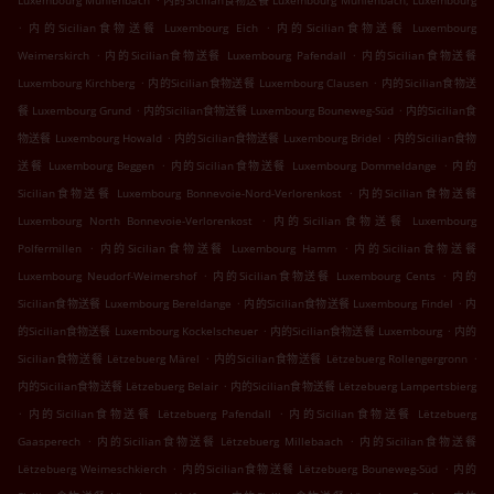
Luxembourg Muhlenbach
内的Sicilian食物送餐 Luxembourg Muhlenbach, Luxembourg
.
.
内的Sicilian食物送餐 Luxembourg Eich
内的Sicilian食物送餐 Luxembourg
.
.
Weimerskirch
内的Sicilian食物送餐 Luxembourg Pafendall
内的Sicilian食物送餐
.
.
Luxembourg Kirchberg
内的Sicilian食物送餐 Luxembourg Clausen
内的Sicilian食物送
.
.
餐 Luxembourg Grund
内的Sicilian食物送餐 Luxembourg Bouneweg-Süd
内的Sicilian食
.
.
物送餐 Luxembourg Howald
内的Sicilian食物送餐 Luxembourg Bridel
内的Sicilian食物
.
.
送餐 Luxembourg Beggen
内的Sicilian食物送餐 Luxembourg Dommeldange
内的
.
Sicilian食物送餐 Luxembourg Bonnevoie-Nord-Verlorenkost
内的Sicilian食物送餐
.
Luxembourg North Bonnevoie-Verlorenkost
内的Sicilian食物送餐 Luxembourg
.
.
Polfermillen
内的Sicilian食物送餐 Luxembourg Hamm
内的Sicilian食物送餐
.
.
Luxembourg Neudorf-Weimershof
内的Sicilian食物送餐 Luxembourg Cents
内的
.
.
Sicilian食物送餐 Luxembourg Bereldange
内的Sicilian食物送餐 Luxembourg Findel
内
.
.
的Sicilian食物送餐 Luxembourg Kockelscheuer
内的Sicilian食物送餐 Luxembourg
内的
.
.
Sicilian食物送餐 Lëtzebuerg Märel
内的Sicilian食物送餐 Lëtzebuerg Rollengergronn
.
内的Sicilian食物送餐 Lëtzebuerg Belair
内的Sicilian食物送餐 Lëtzebuerg Lampertsbierg
.
.
内的Sicilian食物送餐 Lëtzebuerg Pafendall
内的Sicilian食物送餐 Lëtzebuerg
.
.
Gaasperech
内的Sicilian食物送餐 Lëtzebuerg Millebaach
内的Sicilian食物送餐
.
.
Lëtzebuerg Weimeschkierch
内的Sicilian食物送餐 Lëtzebuerg Bouneweg-Süd
内的
.
.