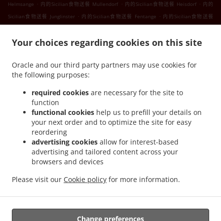
.
.
.
Helmsange
内的Sicilian食物送餐 Mullendorf
内的Sicilian食物送餐 Heisdorf
内的
.
.
Sicilian食物送餐 Junglinster
内的Sicilian食物送餐 Fentange
内的Sicilian食物送餐
.
.
Kockelscheuer
内的Sicilian食物送餐 Lorentzweiler Bofferdange
内的Sicilian食物送餐
.
.
Your choices regarding cookies on this site
Lorentzweiler Boufer
内的Sicilian食物送餐 Lorentzweiler Helmdange
内的Sicilian食物
.
.
送餐 Lorentzweiler Hünsdorf
内的Sicilian食物送餐 Lorentzweiler Hunsdorf
内的
Oracle and our third party partners may use cookies for
.
.
Sicilian食物送餐 Lorentzweiler Hielem
内的Sicilian食物送餐 Lorentzweiler
内的
the following purposes:
.
.
Sicilian食物送餐 Luerenzweiler Boufer
内的Sicilian食物送餐 Luerenzweiler Hielem
内
.
.
的Sicilian食物送餐 Luerenzweiler
内的Sicilian食物送餐 Helmdange
内的Sicilian食物送
required cookies
are necessary for the site to
function
.
.
餐 Kehlen Bridel
内的Sicilian食物送餐 Kehlen Brameschhaff
内的Sicilian食物送餐
functional cookies
help us to prefill your details on
.
.
.
Kehlen
内的Sicilian食物送餐 Contern
内的Sicilian食物送餐 Alzingen
内的Sicilian食物
your next order and to optimize the site for easy
.
.
送餐 Findel Hamm
内的Sicilian食物送餐 Findel
内的Sicilian食物送餐 Roeser
reordering
.
.
Kockelscheuer
内的Sicilian食物送餐 Roeser Gasperich
内的Sicilian食物送餐 Roeser
advertising cookies
allow for interest-based
advertising and tailored content across your
.
.
.
Alzingen
内的Sicilian食物送餐 Roeser Bivange
内的Sicilian食物送餐 Roeser Fentange
browsers and devices
.
.
内的Sicilian食物送餐 Roeser
内的Sicilian食物送餐 Sandweiler Findel
内的Sicilian食物
.
.
送餐 Sandweiler Hamm
内的Sicilian食物送餐 Sandweiler
内的Sicilian食物送餐
Please visit our
Cookie policy
for more information.
.
.
.
Hunsdorf
内的Sicilian食物送餐 Ernster
内的Sicilian食物送餐 Roedgen
内的意大利食物
.
.
送餐
内的三文治送餐服
外卖食物送餐
Change preferences