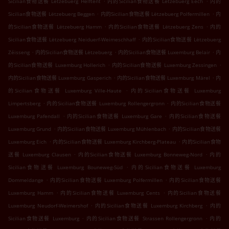
Sicilian食物送餐 Lëtzebuerg Helftent
内的Sicilian食物送餐 Lëtzebuerg Eech
内的
.
.
Sicilian食物送餐 Lëtzebuerg Beggen
内的Sicilian食物送餐 Lëtzebuerg Polfermillen
内
.
.
的Sicilian食物送餐 Lëtzebuerg Hamm
内的Sicilian食物送餐 Lëtzebuerg Zens
内的
.
Sicilian食物送餐 Lëtzebuerg Neiduerf-Weimeschhaff
内的Sicilian食物送餐 Lëtzebuerg
.
.
.
Zéisseng
内的Sicilian食物送餐 Lëtzebuerg
内的Sicilian食物送餐 Luxemburg Belair
内
.
.
的Sicilian食物送餐 Luxemburg Hollerich
内的Sicilian食物送餐 Luxemburg Zessingen
.
.
内的Sicilian食物送餐 Luxemburg Gasperich
内的Sicilian食物送餐 Luxemburg Märel
内
.
的Sicilian食物送餐 Luxemburg Ville-Haute
内的Sicilian食物送餐 Luxemburg
.
.
Limpertsberg
内的Sicilian食物送餐 Luxemburg Rollengergronn
内的Sicilian食物送餐
.
.
Luxemburg Pafendall
内的Sicilian食物送餐 Luxemburg Gare
内的Sicilian食物送餐
.
.
Luxemburg Grund
内的Sicilian食物送餐 Luxemburg Mühlenbach
内的Sicilian食物送餐
.
.
Luxemburg Eich
内的Sicilian食物送餐 Luxemburg Kirchberg-Plateau
内的Sicilian食物
.
.
送餐 Luxemburg Clausen
内的Sicilian食物送餐 Luxemburg Bonneweg-Nord
内的
.
Sicilian食物送餐 Luxemburg Bouneweg-Süd
内的Sicilian食物送餐 Luxemburg
.
.
Dommeldange
内的Sicilian食物送餐 Luxemburg Polfermillen
内的Sicilian食物送餐
.
.
Luxemburg Hamm
内的Sicilian食物送餐 Luxemburg Cents
内的Sicilian食物送餐
.
.
Luxemburg Neudorf-Weimershof
内的Sicilian食物送餐 Luxemburg Kirchberg
内的
.
.
Sicilian食物送餐 Luxemburg
内的Sicilian食物送餐 Strassen Rollengergronn
内的