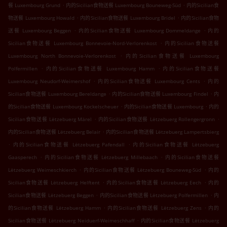
.
.
餐 Luxembourg Grund
内的Sicilian食物送餐 Luxembourg Bouneweg-Süd
内的Sicilian食
.
.
物送餐 Luxembourg Howald
内的Sicilian食物送餐 Luxembourg Bridel
内的Sicilian食物
.
.
送餐 Luxembourg Beggen
内的Sicilian食物送餐 Luxembourg Dommeldange
内的
.
Sicilian食物送餐 Luxembourg Bonnevoie-Nord-Verlorenkost
内的Sicilian食物送餐
.
Luxembourg North Bonnevoie-Verlorenkost
内的Sicilian食物送餐 Luxembourg
.
.
Polfermillen
内的Sicilian食物送餐 Luxembourg Hamm
内的Sicilian食物送餐
.
.
Luxembourg Neudorf-Weimershof
内的Sicilian食物送餐 Luxembourg Cents
内的
.
.
Sicilian食物送餐 Luxembourg Bereldange
内的Sicilian食物送餐 Luxembourg Findel
内
.
.
的Sicilian食物送餐 Luxembourg Kockelscheuer
内的Sicilian食物送餐 Luxembourg
内的
.
.
Sicilian食物送餐 Lëtzebuerg Märel
内的Sicilian食物送餐 Lëtzebuerg Rollengergronn
.
内的Sicilian食物送餐 Lëtzebuerg Belair
内的Sicilian食物送餐 Lëtzebuerg Lampertsbierg
.
.
内的Sicilian食物送餐 Lëtzebuerg Pafendall
内的Sicilian食物送餐 Lëtzebuerg
.
.
Gaasperech
内的Sicilian食物送餐 Lëtzebuerg Millebaach
内的Sicilian食物送餐
.
.
Lëtzebuerg Weimeschkierch
内的Sicilian食物送餐 Lëtzebuerg Bouneweg-Süd
内的
.
.
Sicilian食物送餐 Lëtzebuerg Helftent
内的Sicilian食物送餐 Lëtzebuerg Eech
内的
.
.
Sicilian食物送餐 Lëtzebuerg Beggen
内的Sicilian食物送餐 Lëtzebuerg Polfermillen
内
.
.
的Sicilian食物送餐 Lëtzebuerg Hamm
内的Sicilian食物送餐 Lëtzebuerg Zens
内的
.
Sicilian食物送餐 Lëtzebuerg Neiduerf-Weimeschhaff
内的Sicilian食物送餐 Lëtzebuerg