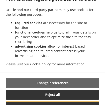
.
.
送餐 Lorentzweiler Hünsdorf
内的Sicilian食物送餐 Lorentzweiler Hunsdorf
内的
Oracle and our third party partners may use cookies for
.
.
Sicilian食物送餐 Lorentzweiler Hielem
内的Sicilian食物送餐 Lorentzweiler
内的
the following purposes:
.
.
Sicilian食物送餐 Luerenzweiler Boufer
内的Sicilian食物送餐 Luerenzweiler Hielem
内
.
.
的Sicilian食物送餐 Luerenzweiler
内的Sicilian食物送餐 Helmdange
内的Sicilian食物送
required cookies
are necessary for the site to
function
.
.
餐 Kehlen Bridel
内的Sicilian食物送餐 Kehlen Brameschhaff
内的Sicilian食物送餐
functional cookies
help us to prefill your details on
.
.
.
Kehlen
内的Sicilian食物送餐 Contern
内的Sicilian食物送餐 Alzingen
内的Sicilian食物
your next order and to optimize the site for easy
.
.
送餐 Findel Hamm
内的Sicilian食物送餐 Findel
内的Sicilian食物送餐 Roeser
reordering
.
.
Kockelscheuer
内的Sicilian食物送餐 Roeser Gasperich
内的Sicilian食物送餐 Roeser
advertising cookies
allow for interest-based
advertising and tailored content across your
.
.
.
Alzingen
内的Sicilian食物送餐 Roeser Bivange
内的Sicilian食物送餐 Roeser Fentange
browsers and devices
.
.
内的Sicilian食物送餐 Roeser
内的Sicilian食物送餐 Sandweiler Findel
内的Sicilian食物
.
.
送餐 Sandweiler Hamm
内的Sicilian食物送餐 Sandweiler
内的Sicilian食物送餐
Please visit our
Cookie policy
for more information.
.
.
.
Hunsdorf
内的Sicilian食物送餐 Ernster
内的Sicilian食物送餐 Roedgen
内的意大利食物
.
.
送餐
内的三文治送餐服
外卖食物送餐
Change preferences
Reject all