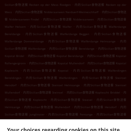
.
Sicilian食物送餐 Recken op der Mess Riedgen
内的Sicilian食物送餐 Recken op der
.
.
Mess
内的Sicilian食物送餐 Nidderaanwen Neiduerf-Weimeschhaff
内的Sicilian食物送
.
.
餐 Nidderaanwen Findel
内的Sicilian食物送餐 Nidderaanwen
内的Sicilian食物送餐
.
.
Walfer Helsem
内的Sicilian食物送餐 Walfer
内的Sicilian食物送餐 Walferdange
.
.
Bereldange
内的Sicilian食物送餐 Walferdange Beggen
内的Sicilian食物送餐
.
.
Walferdange Dommeldange
内的Sicilian食物送餐 Walferdange Helmsange
内的
.
.
Sicilian食物送餐 Walferdange
内的Sicilian食物送餐 Bereldange
内的Sicilian食物送餐
.
.
Kopstal Bridel
内的Sicilian食物送餐 Kopstal Bereldange
内的Sicilian食物送餐 Kopstal
.
.
Rollengergronn
内的Sicilian食物送餐 Kopstal Mullendorf
内的Sicilian食物送餐 Kopstal
.
.
Koplescht
内的Sicilian食物送餐 Kopstal
内的Sicilian食物送餐 Walferdingen
.
.
Bereldingen
内的Sicilian食物送餐 Walferdingen
内的Sicilian食物送餐 Steinsel
.
.
Heisdorf
内的Sicilian食物送餐 Steinsel Helmsange
内的Sicilian食物送餐 Steinsel
.
.
.
Mullendorf
内的Sicilian食物送餐 Steinsel
内的Sicilian食物送餐 Koplescht Briddel
内
.
.
的Sicilian食物送餐 Koplescht
内的Sicilian食物送餐 Steesel
内的Sicilian食物送餐
.
.
.
Helmsange
内的Sicilian食物送餐 Mullendorf
内的Sicilian食物送餐 Heisdorf
内的
.
.
Sicilian食物送餐 Junglinster
内的Sicilian食物送餐 Fentange
内的Sicilian食物送餐
.
.
Kockelscheuer
内的Sicilian食物送餐 Lorentzweiler Bofferdange
内的Sicilian食物送餐
.
.
Your choices regarding cookies on this site
Lorentzweiler Boufer
内的Sicilian食物送餐 Lorentzweiler Helmdange
内的Sicilian食物