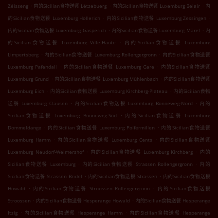
.
.
.
Zéisseng
内的Sicilian食物送餐 Lëtzebuerg
内的Sicilian食物送餐 Luxemburg Belair
内
.
.
的Sicilian食物送餐 Luxemburg Hollerich
内的Sicilian食物送餐 Luxemburg Zessingen
.
.
内的Sicilian食物送餐 Luxemburg Gasperich
内的Sicilian食物送餐 Luxemburg Märel
内
.
的Sicilian食物送餐 Luxemburg Ville-Haute
内的Sicilian食物送餐 Luxemburg
.
.
Limpertsberg
内的Sicilian食物送餐 Luxemburg Rollengergronn
内的Sicilian食物送餐
.
.
Luxemburg Pafendall
内的Sicilian食物送餐 Luxemburg Gare
内的Sicilian食物送餐
.
.
Luxemburg Grund
内的Sicilian食物送餐 Luxemburg Mühlenbach
内的Sicilian食物送餐
.
.
Luxemburg Eich
内的Sicilian食物送餐 Luxemburg Kirchberg-Plateau
内的Sicilian食物
.
.
送餐 Luxemburg Clausen
内的Sicilian食物送餐 Luxemburg Bonneweg-Nord
内的
.
Sicilian食物送餐 Luxemburg Bouneweg-Süd
内的Sicilian食物送餐 Luxemburg
.
.
Dommeldange
内的Sicilian食物送餐 Luxemburg Polfermillen
内的Sicilian食物送餐
.
.
Luxemburg Hamm
内的Sicilian食物送餐 Luxemburg Cents
内的Sicilian食物送餐
.
.
Luxemburg Neudorf-Weimershof
内的Sicilian食物送餐 Luxemburg Kirchberg
内的
.
.
Sicilian食物送餐 Luxemburg
内的Sicilian食物送餐 Strassen Rollengergronn
内的
.
.
Sicilian食物送餐 Strassen Bridel
内的Sicilian食物送餐 Strassen
内的Sicilian食物送餐
.
.
Howald
内的Sicilian食物送餐 Stroossen Rollengergronn
内的Sicilian食物送餐
.
.
Stroossen
内的Sicilian食物送餐 Hesperange Howald
内的Sicilian食物送餐 Hesperange
.
.
Itzig
内的Sicilian食物送餐 Hesperange Hamm
内的Sicilian食物送餐 Hesperange