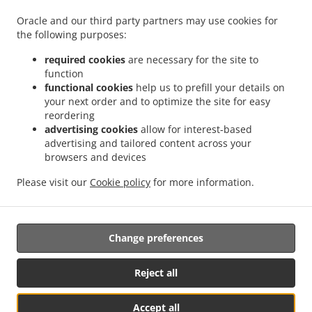
.
.
Доставка еды в Lorentzweiler
Sicilian Доставка еды в Luerenzweiler Boufer
Oracle and our third party partners may use cookies for
.
Sicilian Доставка еды в Luerenzweiler Hielem
Sicilian Доставка еды в
the following purposes:
.
.
Luerenzweiler
Sicilian Доставка еды в Helmdange
Sicilian Доставка еды в Kehlen
.
.
Bridel
Sicilian Доставка еды в Kehlen Brameschhaff
Sicilian Доставка еды в
required cookies
are necessary for the site to
function
.
.
.
Kehlen
Sicilian Доставка еды в Contern
Sicilian Доставка еды в Alzingen
Sicilian
functional cookies
help us to prefill your details on
.
.
Доставка еды в Findel Hamm
Sicilian Доставка еды в Findel
Sicilian Доставка
your next order and to optimize the site for easy
.
.
еды в Roeser Kockelscheuer
Sicilian Доставка еды в Roeser Gasperich
Sicilian
reordering
.
.
Доставка еды в Roeser Alzingen
Sicilian Доставка еды в Roeser Bivange
Sicilian
advertising cookies
allow for interest-based
advertising and tailored content across your
.
.
Доставка еды в Roeser Fentange
Sicilian Доставка еды в Roeser
Sicilian
browsers and devices
.
.
Доставка еды в Sandweiler Findel
Sicilian Доставка еды в Sandweiler Hamm
.
.
Sicilian Доставка еды в Sandweiler
Sicilian Доставка еды в Hunsdorf
Sicilian
Please visit our
Cookie policy
for more information.
.
.
Доставка еды в Ernster
Sicilian Доставка еды в Roedgen
Итальянска Доставка
.
.
еды в
Сендвичи Служба доставки в
Takeaway food delivery
Change preferences
Reject all
Accept all