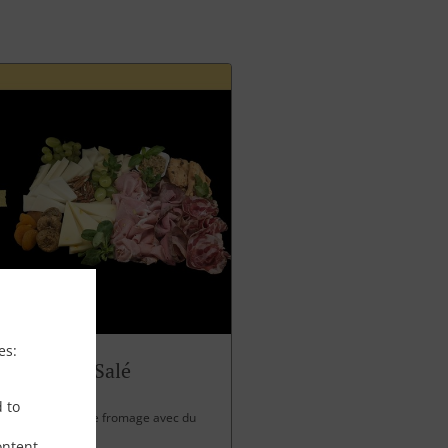
es:
Panettone Salé
d to
 charcuterie et de fromage avec du
ontent