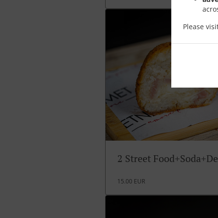
acro
Please vis
2 Street Food+Soda+De
15.00 EUR