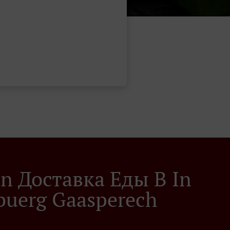
ian Доставка Еды В In
buerg Gaasperech