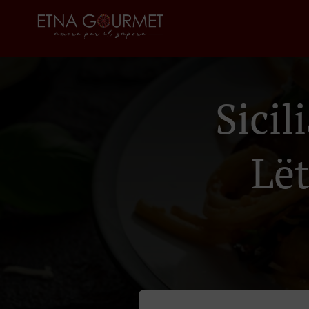
Sici
Lë