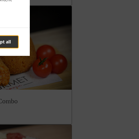
pt all
 Combo