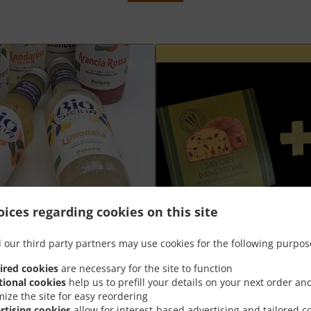
ices regarding cookies on this site
 our third party partners may use cookies for the following purpos
Plateau aperò Grand +
ired cookies
are necessary for the site to function
tional cookies
help us to prefill your details on your next order an
nt
Goûtez la meilleure combinaison de
mize the site for easy reordering
panettone salé à prix spécial
rtising cookies
allow for interest-based advertising and tailored c