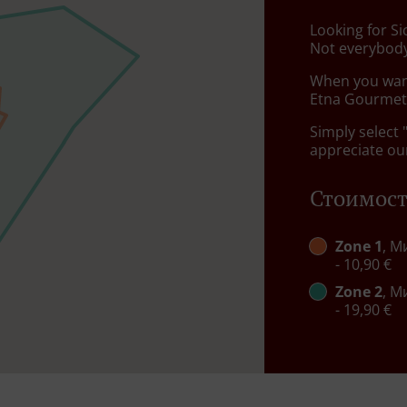
Looking for S
Not everybody
When you want 
Etna Gourmet 
Simply select 
appreciate our
Стоимост
Zone 1
, М
- 10,90 €
Zone 2
, М
- 19,90 €