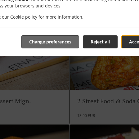
ss your browsers and devices
it our
Cookie policy
for more information.
Change preferences
Reject all
Acce
ssert Mign.
2 Street Food & Soda
13.90 EUR