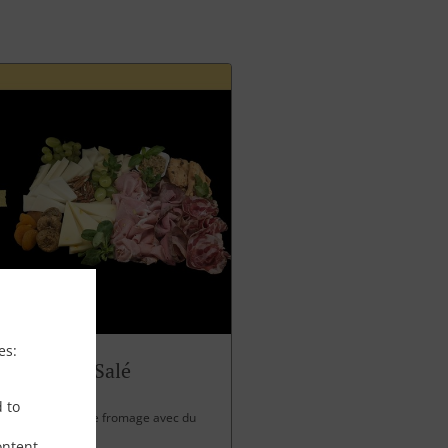
es:
Panettone Salé
d to
 charcuterie et de fromage avec du
ontent