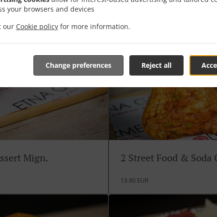
ss your browsers and devices
it our
Cookie policy
for more information.
Change preferences
Reject all
Acce
ssert Mign.
2 Street Food & Soda
13.90 EUR