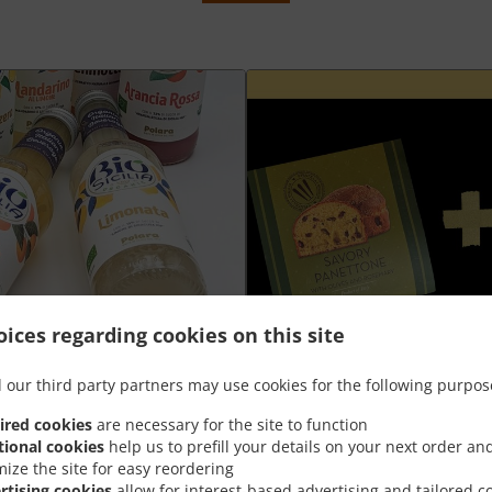
ices regarding cookies on this site
 our third party partners may use cookies for the following purpos
Plateau aperò Grand +
ired cookies
are necessary for the site to function
tional cookies
help us to prefill your details on your next order an
nt
Goûtez la meilleure combinaison de
mize the site for easy reordering
panettone salé à prix spécial
rtising cookies
allow for interest-based advertising and tailored c