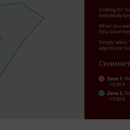
Looking for S
everybody kno
When you want 
Etna Gourmet 
Simply select 
appreciate our
Стоимост
Zone 1
, М
- 10,90 €
Zone 2
, М
- 19,90 €