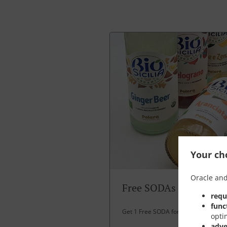
Your cho
Oracle and
Free SODAs
requ
func
Get 1 Free SODA for over 30 EUR spe
opti
adve