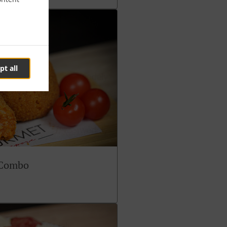
pt all
 Combo