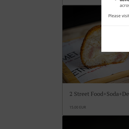
acro
Please vis
2 Street Food+Soda+De
15.00 EUR